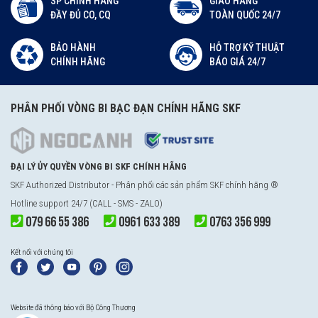
SP CHÍNH HÃNG
GIAO HÀNG
ĐẦY ĐỦ CO, CQ
TOÀN QUỐC 24/7
BẢO HÀNH
HỖ TRỢ KỸ THUẬT
CHÍNH HÃNG
BÁO GIÁ 24/7
PHÂN PHỐI VÒNG BI BẠC ĐẠN CHÍNH HÃNG SKF
ĐẠI LÝ ỦY QUYỀN VÒNG BI SKF CHÍNH HÃNG
SKF Authorized Distributor - Phân phối các sản phẩm SKF chính hãng ®
Hotline support 24/7 (CALL - SMS - ZALO)
079 66 55 386
0961 633 389
0763 356 999
Kết nối với chúng tôi
Website đã thông báo với Bộ Công Thương