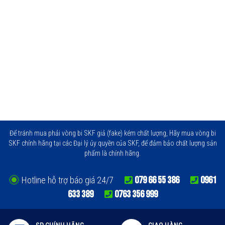
Để tránh mua phải vòng bi SKF giả (fake) kém chất lượng, Hãy mua vòng bi
SKF chính hãng tại các Đại lý ủy quyền của SKF, để đảm bảo chất lượng sản
phẩm là chính hãng.
079 66 55 386
0961
Hotline hỗ trợ báo giá 24/7
633 389
0763 356 999