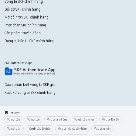
Vòng bi SKF chính hãng
Gối đỡ SKF chính hãng
Mỡ bôi trơn SKF chính hãng
Phớt chặn SKF chính hãng
Sản phẩm truyền động
Dụng cụ bảo trì SKF chính hãng
SKF Authenticate App
Cách phân biệt vòng bi SKF giả
Xuất xứ vòng bi SKF chính hãng
Hot keys:
Vòng bi cầu
Vòng bi côn
Vòng bi tang trống
Vòng bi cầu tự lựa
Vòng bi đũa đỡ
Vòng bi chặn
Vòng bi cầu đỡ chặn
Vòng bi tiếp xúc bốn điểm
Vòng bi xe máy