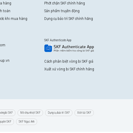
a hàng
Phớt chặn SKF chính hãng
nh toán
Sản phẩm truyền động
rước khi mua hàng
Dụng cụ bảo trì SKF chính hãng
SKF Authenticate App
com
up.vn
Cách phân biệt vòng bi SKF giả
Xuất xứ vòng bi SKF chính hãng
vòng bi SKF
Mỡ chịu nhiệt SKF
Dụng cụ bảo trì SKF
Xích tải SKF
 quyền SKF
SKF Ngọc Anh