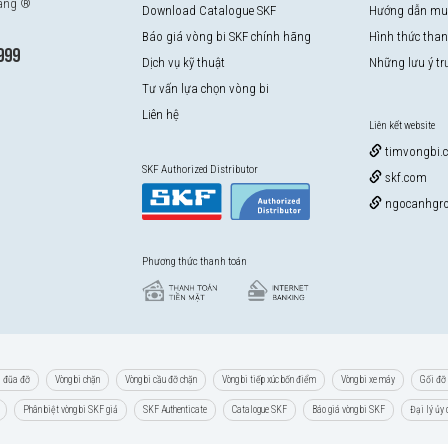
hãng ®
Download Catalogue SKF
Hướng dẫn mu
Báo giá vòng bi SKF chính hãng
Hình thức tha
999
Dịch vụ kỹ thuật
Những lưu ý t
Tư vấn lựa chọn vòng bi
Liên hệ
Liên kết website
timvongbi.
SKF Authorized Distributor
skf.com
ngocanhgro
Phương thức thanh toán
i đũa đỡ
Vòng bi chặn
Vòng bi cầu đỡ chặn
Vòng bi tiếp xúc bốn điểm
Vòng bi xe máy
Gối đỡ 
Phân biệt vòng bi SKF giả
SKF Authenticate
Catalogue SKF
Báo giá vòng bi SKF
Đại lý ủy