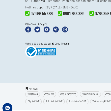
SKF Authorized Distributor - Phân phối các sản phẩm SKF chính 
Hotline support 24/7 (CALL - SMS - ZALO)
079 66 55 386
0961 633 389
0763 356 
Kết nối với chúng tôi
Website đã thông báo với Bộ Công Thương
Hot keys:
Vòng bi cầu
Vòng bi côn
Vòng bi tang trống
Vòng bi cầu tự lựa
Vòng b
Dây đai SKF
Puli bánh đai SKF
Phớt chặn dầu SKF
Xuất xứ vòng bi SKF