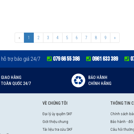
«
1
2
3
4
5
6
7
8
9
»
079 66 55 386
0961 633 389
0
 hỗ trợ báo giá 24/7
GIAO HÀNG
BẢO HÀNH
TOÀN QUỐC 24/7
CHÍNH HÃNG
VỀ CHÚNG TÔI
THÔNG TIN 
Đại lý ủy quyền SKF
Chính sách bả
Giới thiệu chung
Bảo hành - đổi
Tài liệu tra cứu SKF
Câu hỏi thườn