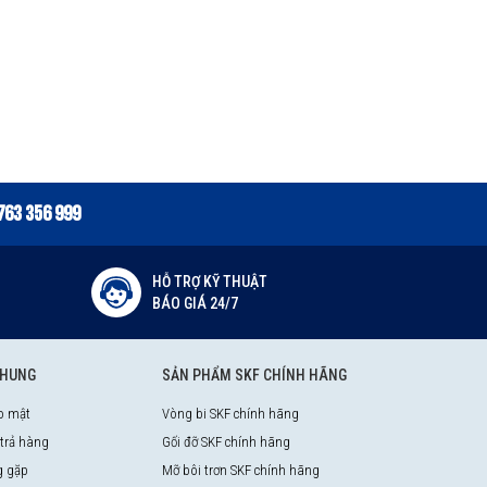
763 356 999
HỖ TRỢ KỸ THUẬT
BÁO GIÁ 24/7
CHUNG
SẢN PHẨM SKF CHÍNH HÃNG
o mật
Vòng bi SKF chính hãng
 trả hàng
Gối đỡ SKF chính hãng
g gặp
Mỡ bôi trơn SKF chính hãng