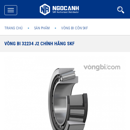
Toggle
navigation
TRANG CHỦ
SẢN PHẨM
VÒNG BI CÔN SKF
VÒNG BI 32234 J2 CHÍNH HÃNG SKF