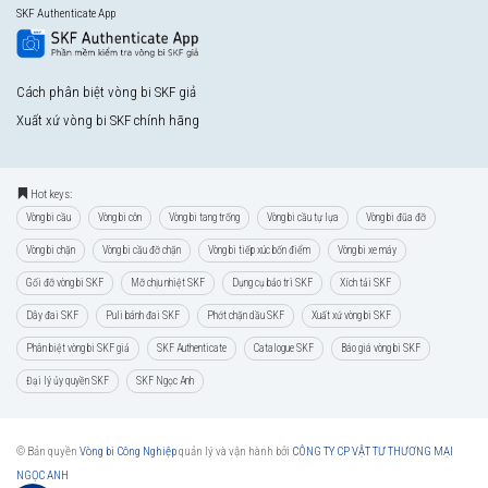
SKF Authenticate App
Cách phân biệt vòng bi SKF giả
Xuất xứ vòng bi SKF chính hãng
Hot keys:
Vòng bi cầu
Vòng bi côn
Vòng bi tang trống
Vòng bi cầu tự lựa
Vòng bi đũa đỡ
Vòng bi chặn
Vòng bi cầu đỡ chặn
Vòng bi tiếp xúc bốn điểm
Vòng bi xe máy
Gối đỡ vòng bi SKF
Mỡ chịu nhiệt SKF
Dụng cụ bảo trì SKF
Xích tải SKF
Dây đai SKF
Puli bánh đai SKF
Phớt chặn dầu SKF
Xuất xứ vòng bi SKF
Phân biệt vòng bi SKF giả
SKF Authenticate
Catalogue SKF
Báo giá vòng bi SKF
Đại lý ủy quyền SKF
SKF Ngọc Anh
© Bản quyền
Vòng bi Công Nghiệp
quản lý và vận hành bởi
CÔNG TY CP VẬT TƯ THƯƠNG MẠI
NGỌC ANH