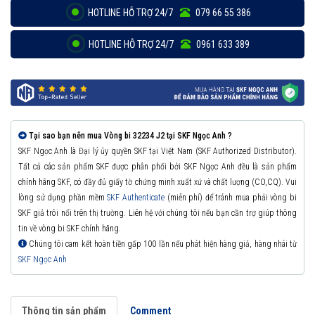
HOTLINE HỖ TRỢ 24/7
079 66 55 386
HOTLINE HỖ TRỢ 24/7
0961 633 389
Tại sao bạn nên mua Vòng bi 32234 J2 tại SKF Ngọc Anh ?
SKF Ngọc Anh là Đại lý ủy quyền SKF tại Việt Nam (SKF Authorized Distributor).
Tất cả các sản phẩm SKF được phân phối bởi SKF Ngọc Anh đều là sản phẩm
chính hãng SKF, có đầy đủ giấy tờ chứng minh xuất xứ và chất lượng (CO,CQ). Vui
lòng sử dụng phần mềm
SKF Authenticate
(miễn phí) để tránh mua phải vòng bi
SKF giả trôi nổi trên thị trường. Liên hệ với chúng tôi nếu bạn cần trợ giúp thông
tin về vòng bi SKF chính hãng.
Chúng tôi cam kết hoàn tiền gấp 100 lần nếu phát hiện hàng giả, hàng nhái từ
SKF Ngọc Anh
Thông tin sản phẩm
Comment