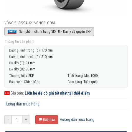
VÒNG BI 32234 J2 - VONGBI.COM
Sản phẩm chính hãng SKF ® - Đại lý uỷ quyền SKF
Thông tin sản phẩm
Đường kính trong (d):
170 mm
Đường kính ngoài (D):
310 mm
Độ dày (T):
91 mm
Độ dày (B):
86 mm
Thương hiệu:
SKF
Tình trạng:
Mới 100%
Bảo hành:
Chính hãng
Giao hàng:
Toàn quốc
Giá bán:
Liên hệ để có giá tốt nhất tại thời điểm
Hướng dẫn mua hàng
Hướng dẫn mua hàng
-
+
Đặt mua