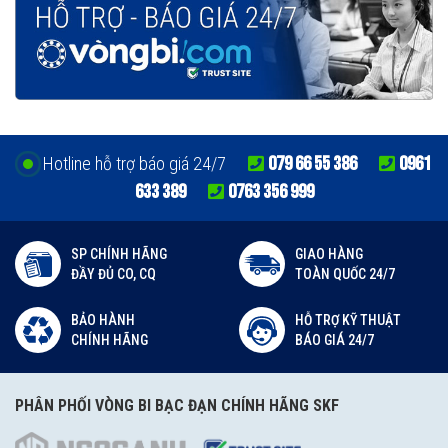
079 66 55 386
0961
Hotline hỗ trợ báo giá 24/7
633 389
0763 356 999
SP CHÍNH HÃNG
GIAO HÀNG
ĐẦY ĐỦ CO, CQ
TOÀN QUỐC 24/7
BẢO HÀNH
HỖ TRỢ KỸ THUẬT
CHÍNH HÃNG
BÁO GIÁ 24/7
PHÂN PHỐI VÒNG BI BẠC ĐẠN CHÍNH HÃNG SKF