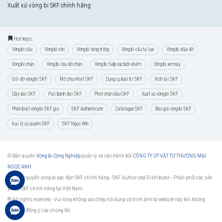
Xuất xứ vòng bi SKF chính hãng
Hot keys:
Vòng bi cầu
Vòng bi côn
Vòng bi tang trống
Vòng bi cầu tự lựa
Vòng bi đũa đỡ
Vòng bi chặn
Vòng bi cầu đỡ chặn
Vòng bi tiếp xúc bốn điểm
Vòng bi xe máy
Gối đỡ vòng bi SKF
Mỡ chịu nhiệt SKF
Dụng cụ bảo trì SKF
Xích tải SKF
Dây đai SKF
Puli bánh đai SKF
Phớt chặn dầu SKF
Xuất xứ vòng bi SKF
Phân biệt vòng bi SKF giả
SKF Authenticate
Catalogue SKF
Báo giá vòng bi SKF
Đại lý ủy quyền SKF
SKF Ngọc Anh
© Bản quyền
Vòng bi Công Nghiệp
quản lý và vận hành bởi
CÔNG TY CP VẬT TƯ THƯƠNG MẠI
NGỌC ANH
Đại lý ủy quyền vòng bi bạc đạn SKF chính hãng -
SKF Authorized Distributor
- Phân phối các sản
phẩm SKF chính hãng tại Việt Nam.
® All rights reserved - Vui lòng không sao chép nội dung và hình ảnh từ website này khi không
được sự đồng ý của chúng tôi.