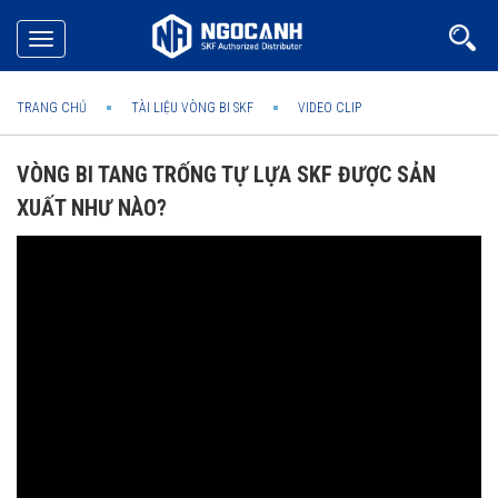
Toggle
navigation
TRANG CHỦ
TÀI LIỆU VÒNG BI SKF
VIDEO CLIP
VÒNG BI TANG TRỐNG TỰ LỰA SKF ĐƯỢC SẢN
XUẤT NHƯ NÀO?