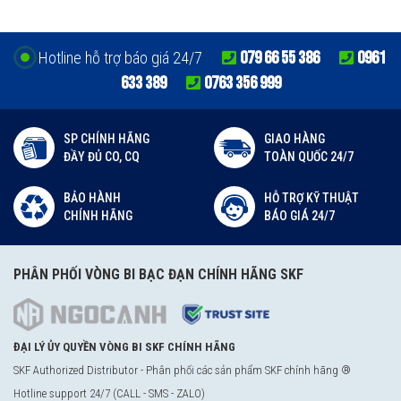
079 66 55 386
0961
Hotline hỗ trợ báo giá 24/7
633 389
0763 356 999
SP CHÍNH HÃNG
GIAO HÀNG
ĐẦY ĐỦ CO, CQ
TOÀN QUỐC 24/7
BẢO HÀNH
HỖ TRỢ KỸ THUẬT
CHÍNH HÃNG
BÁO GIÁ 24/7
PHÂN PHỐI VÒNG BI BẠC ĐẠN CHÍNH HÃNG SKF
ĐẠI LÝ ỦY QUYỀN VÒNG BI SKF CHÍNH HÃNG
SKF Authorized Distributor - Phân phối các sản phẩm SKF chính hãng ®
Hotline support 24/7 (CALL - SMS - ZALO)