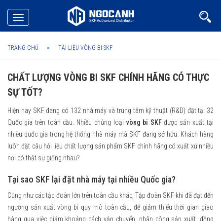
Toggle
navigation
TRANG CHỦ
TÀI LIỆU VÒNG BI SKF
CHẤT LƯỢNG VÒNG BI SKF CHÍNH HÃNG CÓ THỰC
SỰ TỐT?
Hiện nay SKF đang có 132 nhà máy và trung tâm kỹ thuật (R&D) đặt tại 32
Quốc gia trên toàn cầu. Nhiều chủng loại
vòng bi SKF
được sản xuất tại
nhiều quốc gia trong hệ thống nhà máy mà SKF đang sở hữu. Khách hàng
luôn đặt câu hỏi liệu chất lượng sản phẩm SKF chính hãng có xuất xứ nhiều
nơi có thật sự giống nhau?
Tại sao SKF lại đặt nhà máy tại nhiều Quốc gia?
Cũng như các tập đoàn lớn trên toàn cầu khác, Tập đoàn SKF khi đã đạt đến
ngưỡng sản xuất vòng bi quy mô toàn cầu, để giảm thiểu thời gian giao
hàng qua việc giảm khoảng cách vận chuyển, nhân công sản xuất, đồng