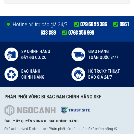
079 66 55 386
0961
Hotline hỗ trợ báo giá 24/7
633 389
0763 356 999
SP CHÍNH HÃNG
GIAO HÀNG
ĐẦY ĐỦ CO, CQ
TOÀN QUỐC 24/7
BẢO HÀNH
HỖ TRỢ KỸ THUẬT
CHÍNH HÃNG
BÁO GIÁ 24/7
PHÂN PHỐI VÒNG BI BẠC ĐẠN CHÍNH HÃNG SKF
ĐẠI LÝ ỦY QUYỀN VÒNG BI SKF CHÍNH HÃNG
SKF Authorized Distributor - Phân phối các sản phẩm SKF chính hãng ®