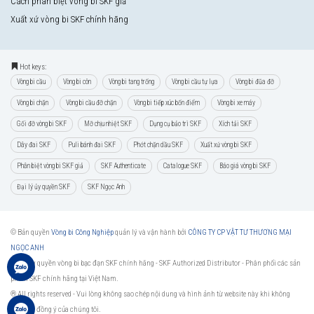
Cách phân biệt vòng bi SKF giả
Xuất xứ vòng bi SKF chính hãng
Hot keys:
Vòng bi cầu
Vòng bi côn
Vòng bi tang trống
Vòng bi cầu tự lựa
Vòng bi đũa đỡ
Vòng bi chặn
Vòng bi cầu đỡ chặn
Vòng bi tiếp xúc bốn điểm
Vòng bi xe máy
Gối đỡ vòng bi SKF
Mỡ chịu nhiệt SKF
Dụng cụ bảo trì SKF
Xích tải SKF
Dây đai SKF
Puli bánh đai SKF
Phớt chặn dầu SKF
Xuất xứ vòng bi SKF
Phân biệt vòng bi SKF giả
SKF Authenticate
Catalogue SKF
Báo giá vòng bi SKF
Đại lý ủy quyền SKF
SKF Ngọc Anh
© Bản quyền
Vòng bi Công Nghiệp
quản lý và vận hành bởi
CÔNG TY CP VẬT TƯ THƯƠNG MẠI
NGỌC ANH
Đại lý ủy quyền vòng bi bạc đạn SKF chính hãng -
SKF Authorized Distributor
- Phân phối các sản
phẩm SKF chính hãng tại Việt Nam.
® All rights reserved - Vui lòng không sao chép nội dung và hình ảnh từ website này khi không
được sự đồng ý của chúng tôi.