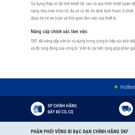
Sử dụng thép có độ tinh khiết rất cao và quy trình nhiệt luyện 
năng chịu mài mòn tối đa và có độ ổn định kích thước ở nhiệt 
được hệ số an toàn và thời gian làm việc của thiết bị
Nâng cấp chính xác làm việc
SKF đã nâng cấp viên bi sử dụng trong vòng bi tiếp xúc bốn đi
và độ rung động của vòng bi. Viên bi cải tiến cũng góp phần giả
Hotline
SP CHÍNH HÃNG
ĐẦY ĐỦ CO, CQ
PHÂN PHỐI VÒNG BI BẠC ĐẠN CHÍNH HÃNG SKF