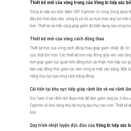
Thiết kế mới của vòng trong của
Vòng bi tiếp xúc b
Vòng bi tiếp xúc bốn điểm SKF Explorer có vòng trong được th
dầu bôi trơn đưa vào vòng bi và tối ưu hoá mức ứng lực trên ti
hơn. Thiết kế cải tiến cũng giúp giảm độ biến dạng của vòng tr
Thiết kế mới của vòng cách đồng thau
Thiết kế mới của vòng cách đồng thau giúp giảm nhiệt, độ ồn 
của chất bôi trơn. Các thiết kế mới này đóng góp vào việc tăn
hơn giúp giảm lực quán tính đồng thời cải thiện mối tiếp xúc g
làm việc đồng thời giảm lực làm vòng bi mất cân bằng. Một t
năng chịu lực của vòng cách bằng đồng.
Cải tiến tại khu vực tiếp giáp rãnh lăn và vai rãnh l
Góc lượn ở vai rãnh lăn được mài để làm giảm ứng lực ở khu vự
Explorer có khả năng chịu tải trọng dọc trục cao hơn. Thiết kế
hơn.
Quy trình nhiệt luyện độc đáo của
Vòng bi tiếp xúc 