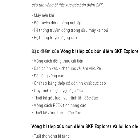
cấu tạo vòng bi tiếp xúc góc bốn điểm SKF
• Máy nén khí
• Bộ truyền động công nghiệp
• Hệ thống truyền động trong đầu máy xe hoả
• Hệ thống truyền động ôtô
Đặc điểm của
Vòng bi tiếp xúc bốn điểm SKF Explor
• Vòng cách đồng thau cải tiến
• Cấp chính xác kích thước và làm việc P6
• Độ cứng vững cao
• Chế tạo bằng thép có độ tinh khiết cực cao
• Quy trình nhiệt luyện độc đáo
• Thiết kế góc lượn vai-rãnh lăn độc đáo
• Vòng cách PEEK tính năng cao
• Thiết kế vòng trong độc đáo
Vòng bi tiếp xúc bốn điểm SKF Explorer
và
lợi ích c
• Tuổi thọ vòng bi tăng