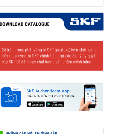
Để tránh mua phải vòng bi SKF giả (fake) kém chất lượng,
Hãy mua vòng bi SKF chính hãng tại các đại lý ủy quyền
của SKF để đảm bảo chất lượng sản phẩm chính hãng.
NHỮNG CÂU HỎI THƯỜNG GẶP