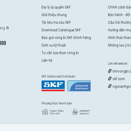
Đại lý ủy quyền SKF
Chính sách bả
Giới thiệu chung
Bảo hành - đổi
Tài liệu tra cứu SKF
Câu hỏi thườn
hãng ®
Download Catalogue SKF
Hướng dẫn mu
Báo giá vòng bi SKF chính hãng
Hình thức tha
999
Dịch vụ kỹ thuật
Những lưu ý t
Tư vấn lựa chọn vòng bi
Liên hệ
Liên kết website
timvongbi.
SKF Authorized Distributor
skf.com
ngocanhgro
Phương thức thanh toán