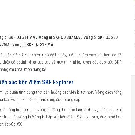
g bi SKF QJ 314 MA ,
Vòng bi SKF QJ 307 MA
,
Vòng bi SKF QJ 230
2 N2MA
, Vòng bi SKF QJ 313 MA
xúc bốn điểm SKF Explorer có độ tin cậy, tuổi thọ làm việc cao hơn, có độ
 thép có độtinh khiết cực cao và quy trình nhiệt luyện độc đáo của SKF,
ả năng chịu mài mòn đáng kể.
iếp xúc bốn điểm SKF Explorer
ảm lực quán tính đồng thời dẫn hướng các viên bi tốt hơn. Vòng cách tổng
ủa loại vòng cách đồng thau cũng được cung cấp.
khả năng bôi trơn cho vòng bi đồng thời góc lượn ở khu vực tiếp giáp vai
dọc trục của vòng bi.Vòng bi tiếp xúc bốn điểm SKF Explorer, được chế tạo
c tiếp xúc 350.