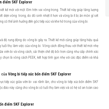
ốn điểm SKF Explorer
iết kế mới với một lõm trên vai vòng trong. Thiết kế này giúp tăng lượng
ết diện vòng trong, do đó sinh nhiệt ít hơn và vòng bi ít bị ăn mòn gỉ sét
ong có thể ảnh hưởng đến góc tiếp xúc và khe hở trong của vòng bi.
và độ rung động do vòng bi gây ra. Thiết kế mới cũng giúp tăng hiệu quả
g tuổi thọ làm việc của vòng bi. Vòng cách đồng thau với thiết kế mới nhẹ
iữa viên bi và vòng cách, cải thiện chế độ bôi trơn cũng như cấp chính xác
ùy chọn là vòng cách PEEK, kết hợp tính gọn nhẹ với các đặc điểm và khả
ăn của
Vòng bi tiếp xúc bốn điểm SKF Explorer
c tiếp xúc giữa viên bi- vai rãnh lăn, cho vòng bi tiếp xúc bốn điểm SKF
 độc đáo này cũng cho vòng bi có tuổi thọ làm việc và có hệ số an toàn cao
bốn điểm SKF Explorer