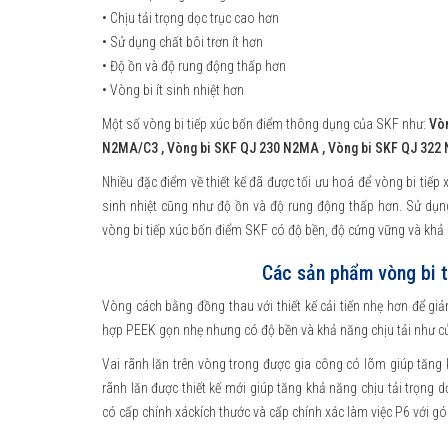
• Chịu tải trọng dọc trục cao hơn
• Sử dụng chất bôi trơn ít hơn
• Độ ồn và độ rung động thấp hơn
• Vòng bi ít sinh nhiệt hơn
Một số vòng bi tiếp xúc bốn điểm thông dụng của SKF như:
Vòn
N2MA/C3
,
Vòng bi SKF QJ 230 N2MA
,
Vòng bi SKF QJ 32
Nhiều đặc điểm về thiết kế đã được tối ưu hoá để vòng bi tiếp 
sinh nhiệt cũng như độ ồn và độ rung động thấp hơn. Sử dụng
vòng bi tiếp xúc bốn điểm SKF có độ bền, độ cứng vững và kh
Các sản phẩm vòng bi t
Vòng cách bằng đồng thau với thiết kế cải tiến nhẹ hơn để gi
hợp PEEK gọn nhẹ nhưng có độ bền và khả năng chịu tải như c
Vai rãnh lăn trên vòng trong được gia công có lõm giúp tăng 
rãnh lăn được thiết kế mới giúp tăng khả năng chịu tải trọng 
có cấp chính xáckích thước và cấp chính xác làm việc P6 với gó