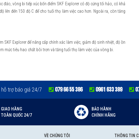
độc đáo, vòng bi tiếp xúc bốn điểm SKF Explorer có độ cứng tối hảo, có khả
độ lên đến 150 độ C để cho tuổi thọ làm việc cao hơn. Ngoài ra, còn tăng
ểm SKF Explorer để nâng cấp chính xác làm việc, giảm độ sinh nhiệt, độ ồn
m mức tiêu hao chất bôi trơn và tăng tuổi thọ làm việc của vòng bi.
079 66 55 386
0961 633 389
0
 hỗ trợ báo giá 24/7
GIAO HÀNG
BẢO HÀNH
TOÀN QUỐC 24/7
CHÍNH HÃNG
VỀ CHÚNG TÔI
THÔNG TIN 