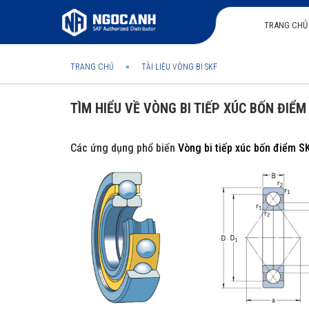
TRANG CHỦ
TRANG CHỦ
TÀI LIỆU VÒNG BI SKF
TÌM HIỂU VỀ VÒNG BI TIẾP XÚC BỐN ĐIỂ
Các ứng dụng phổ biến
Vòng bi tiếp xúc bốn điểm S