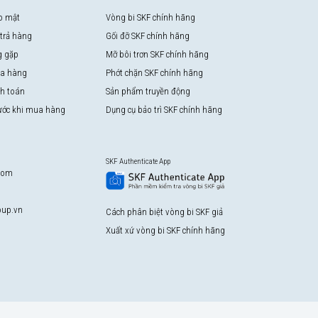
o mật
Vòng bi SKF chính hãng
 trả hàng
Gối đỡ SKF chính hãng
g gặp
Mỡ bôi trơn SKF chính hãng
a hàng
Phớt chặn SKF chính hãng
nh toán
Sản phẩm truyền động
rước khi mua hàng
Dụng cụ bảo trì SKF chính hãng
SKF Authenticate App
com
up.vn
Cách phân biệt vòng bi SKF giả
Xuất xứ vòng bi SKF chính hãng