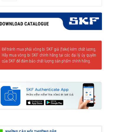
Để tránh mua phải vòng bi SKF giả (fake) kém chất lượng,
Hãy mua vòng bi SKF chính hãng tại các đại lý ủy quyền
của SKF để đảm bảo chất lượng sản phẩm chính hãng.
NHỮNG CÂU HỎI THƯỜNG GẶP