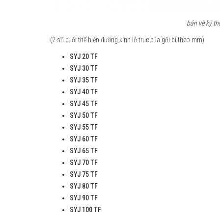
bản vẽ kỹ th
(2 số cuối thể hiện đường kính lỗ trục của gối bi theo mm)
SYJ 20 TF
SYJ 30 TF
SYJ 35 TF
SYJ 40 TF
SYJ 45 TF
SYJ 50 TF
SYJ 55 TF
SYJ 60 TF
SYJ 65 TF
SYJ 70 TF
SYJ 75 TF
SYJ 80 TF
SYJ 90 TF
SYJ 100 TF