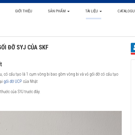
GIỚI THIỆU
SẢN PHẨM
TÀI LIỆU
CATALOGU
GỐI ĐỠ SYJ CỦA SKF
t
, có cấu tạo là 1 cụm vòng bi bao gồm vòng bi và vỏ gối đỡ có cấu tạo
oại
gối đỡ UCP
của Nhật
 thước của SYJ trước đây.