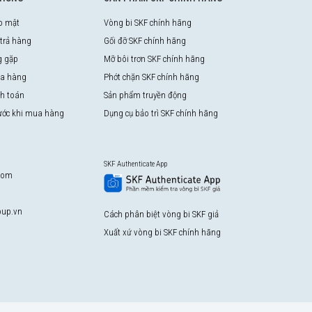
o mật
Vòng bi SKF chính hãng
 trả hàng
Gối đỡ SKF chính hãng
g gặp
Mỡ bôi trơn SKF chính hãng
a hàng
Phớt chặn SKF chính hãng
nh toán
Sản phẩm truyền động
rước khi mua hàng
Dụng cụ bảo trì SKF chính hãng
SKF Authenticate App
com
up.vn
Cách phân biệt vòng bi SKF giả
Xuất xứ vòng bi SKF chính hãng