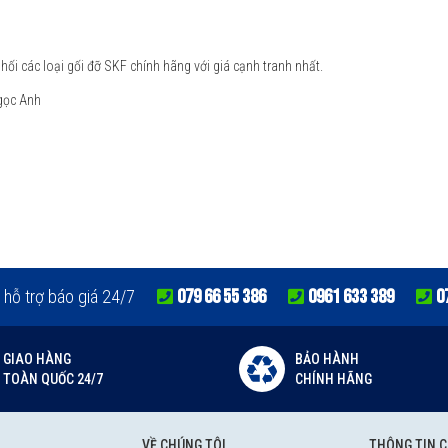
ối các loại gối đỡ SKF chính hãng với giá cạnh tranh nhất.
gọc Anh
079 66 55 386
0961 633 389
0
 hỗ trợ báo giá 24/7
GIAO HÀNG
BẢO HÀNH
TOÀN QUỐC 24/7
CHÍNH HÃNG
VỀ CHÚNG TÔI
THÔNG TIN 