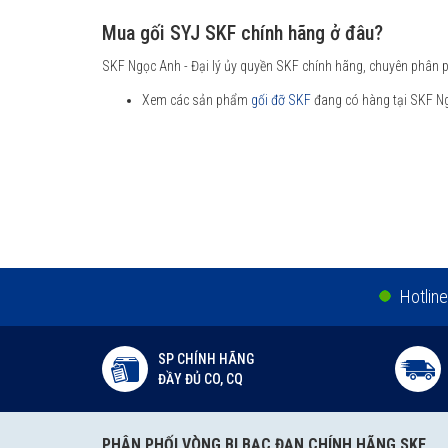
Mua gối SYJ SKF chính hãng ở đâu?
SKF Ngọc Anh - Đại lý ủy quyền SKF chính hãng, chuyên phân ph
Xem các sản phẩm
gối đỡ SKF
đang có hàng tại SKF N
Hotline
SP CHÍNH HÃNG
ĐẦY ĐỦ CO, CQ
PHÂN PHỐI VÒNG BI BẠC ĐẠN CHÍNH HÃNG SKF