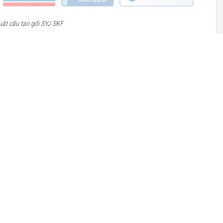
uật cấu tạo gối SYJ SKF​