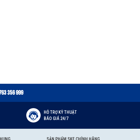
763 356 999
HỖ TRỢ KỸ THUẬT
BÁO GIÁ 24/7
CHUNG
SẢN PHẨM SKF CHÍNH HÃNG