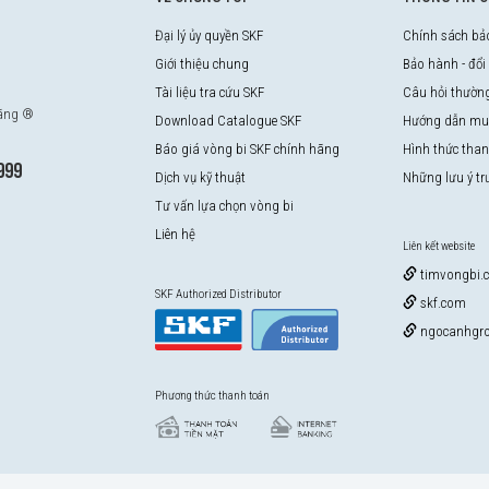
Đại lý ủy quyền SKF
Chính sách bả
Giới thiệu chung
Bảo hành - đổi
Tài liệu tra cứu SKF
Câu hỏi thườn
hãng ®
Download Catalogue SKF
Hướng dẫn mu
Báo giá vòng bi SKF chính hãng
Hình thức tha
999
Dịch vụ kỹ thuật
Những lưu ý t
Tư vấn lựa chọn vòng bi
Liên hệ
Liên kết website
timvongbi.
SKF Authorized Distributor
skf.com
ngocanhgro
Phương thức thanh toán