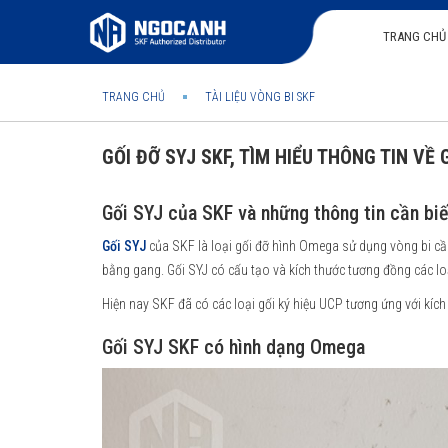
TRANG CHỦ
TRANG CHỦ
TÀI LIỆU VÒNG BI SKF
GỐI ĐỠ SYJ SKF, TÌM HIỂU THÔNG TIN VỀ 
Gối SYJ của SKF và những thông tin cần biế
Gối SYJ
của SKF là loại gối đỡ hình Omega sử dụng vòng bi cầu
bằng gang. Gối SYJ có cấu tạo và kích thước tương đồng các l
Hiện nay SKF đã có các loại gối ký hiệu UCP tương ứng với kích
Gối SYJ SKF có hình dạng Omega