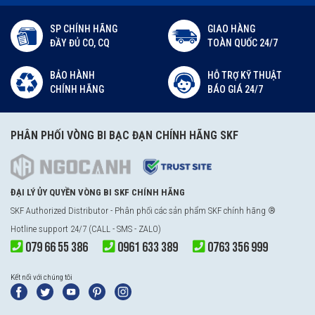
SP CHÍNH HÃNG
GIAO HÀNG
ĐẦY ĐỦ CO, CQ
TOÀN QUỐC 24/7
BẢO HÀNH
HỖ TRỢ KỸ THUẬT
CHÍNH HÃNG
BÁO GIÁ 24/7
PHÂN PHỐI VÒNG BI BẠC ĐẠN CHÍNH HÃNG SKF
ĐẠI LÝ ỦY QUYỀN VÒNG BI SKF CHÍNH HÃNG
SKF Authorized Distributor - Phân phối các sản phẩm SKF chính hãng ®
Hotline support 24/7 (CALL - SMS - ZALO)
079 66 55 386
0961 633 389
0763 356 999
Kết nối với chúng tôi