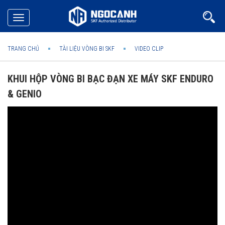
Toggle
navigation
TRANG CHỦ
TÀI LIỆU VÒNG BI SKF
VIDEO CLIP
KHUI HỘP VÒNG BI BẠC ĐẠN XE MÁY SKF ENDURO
& GENIO