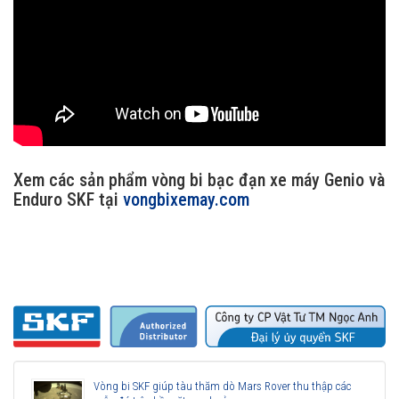
Xem các sản phẩm vòng bi bạc đạn xe máy Genio và
Enduro SKF tại
vongbixemay.com
Vòng bi SKF giúp tàu thăm dò Mars Rover thu thập các