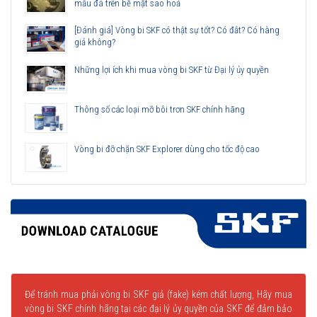
mẫu đá trên bề mặt sao hoả
[Đánh giá] Vòng bi SKF có thật sự tốt? Có đắt? Có hàng
giả không?
Những lợi ích khi mua vòng bi SKF từ Đại lý ủy quyền
Thông số các loại mỡ bôi trơn SKF chính hãng
Vòng bi đỡ chặn SKF Explorer dùng cho tốc độ cao
Để tránh mua phải vòng bi SKF giả (fake) kém chất lượng, Hãy mua
vòng bi SKF chính hãng tại các đại lý ủy quyền của SKF để đảm bảo