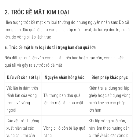
2. TRÓC BỀ MẶT KIM LOẠI
Hiện tượng tróc bề mặt kim loại thường do những nguyên nhân sau: Do tải
trọng ban đầu quá lớn, do vòng bi bị bóp méo, oval, do lực ép dọc trục quá
lớn, do vòng bi lắp lệch trục
a. Tróc bề mặt kim loại do tải trọng ban đầu quá lớn
Nếu đặt lực quá lớn vào vòng bi lắp trên bạc hoặc trục côn, vòng bi sẽ bị
quá tải và gây ra sự tróc rỗ bề mặt
Dấu vết còn sót lại
Nguyên nhân hỏng hóc
Biện pháp khắc phục
Vết lăn in đậm trên
Kiểm tra lại dung sai lắp
rãnh lăn của vòng
Tải trọng ban đầu quá
ghép hoặc sử dụng vòng
trong và vòng
lớn do mối lắp quá chặt
bi có khe hở cho phép
ngoài
lớn hơn
Các vết tróc thường
Khi lắp vòng bi lỗ côn,
xuất hiện tại các
Vòng bi lỗ côn bị lắp quá
nên làm theo hướng dẫn
vùng chịu tải của
căng
cụ thể về lắp đặt vòng bi