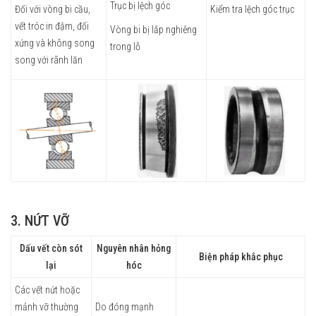
Trục bị lệch góc
Đối với vòng bi cầu,
Kiểm tra lệch góc trục
vết tróc in đậm, đối
Vòng bi bị lắp nghiêng
xứng và không song
trong lỗ
song với rãnh lăn
3. NỨT VỠ
Dấu vết còn sót
Nguyên nhân hỏng
Biện pháp khắc phục
lại
hóc
Các vết nứt hoặc
mảnh vỡ thường
Do đóng mạnh