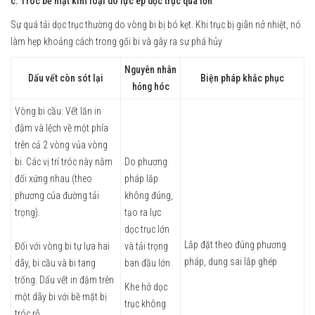
c. Tróc bề mặt kim loại do lực ép dọc trục quá lớn
Sự quá tải dọc trục thường do vòng bi bị bó kẹt. Khi trục bị giãn nở nhiệt, nó
làm hẹp khoảng cách trong gối bi và gây ra sự phá hủy
Nguyên nhân
Dấu vết còn sót lại
Biện pháp khắc phục
hỏng hóc
Vòng bi cầu: Vết lăn in
đậm và lệch về một phía
trên cả 2 vòng vủa vòng
bi. Các vị trí tróc này nằm
Do phương
đối xứng nhau (theo
pháp lắp
phương của đường tải
không đúng,
trọng).
tạo ra lực
dọc trục lớn
Lắp đặt theo đúng phương
Đối với vòng bi tự lựa hai
và tải trọng
pháp, dung sai lắp ghép
dãy, bi cầu và bi tang
ban đầu lớn
trống. Dấu vết in đậm trên
Khe hở dọc
một dãy bi với bề mặt bị
trục không
tróc rỗ.