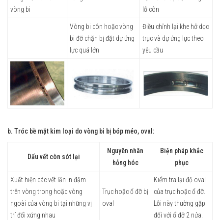
vòng bi
lỗ côn
Vòng bi côn hoặc vòng
Điều chỉnh lại khe hở dọc
bi đỡ chặn bị đặt dự ứng
trục và dự ứng lực theo
lực quá lớn
yêu cầu
b. Tróc bề mặt kim loại do vòng bi bị bóp méo, oval:
Nguyên nhân
Biện pháp khắc
Dấu vết còn sót lại
hỏng hóc
phục
Xuất hiện các vết lăn in đậm
Kiểm tra lại độ oval
trên vòng trong hoặc vòng
Trục hoặc ổ đỡ bị
của trục hoặc ổ đỡ.
ngoài của vòng bi tại những vị
oval
Lỗi này thường gặp
trí đối xứng nhau
đối với ổ đỡ 2 nửa.