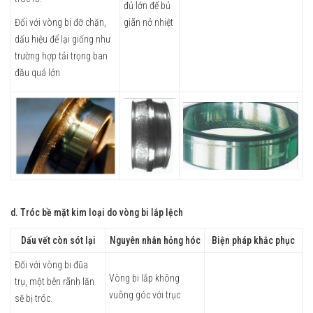
đủ lớn để bủ
Đối với vòng bi đỡ chặn,
giãn nở nhiệt
dấu hiệu để lại giống như
trường hợp tải trọng ban
đầu quá lớn
d. Tróc bề mặt kim loại do vòng bi lắp lệch
Dấu vết còn sót lại
Nguyên nhân hỏng hóc
Biện pháp khắc phục
Đối với vòng bi đũa
Vòng bi lắp không
trụ, một bên rãnh lăn
vuông góc với trục
sẽ bị tróc.