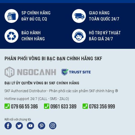
SP CHÍNH HÃNG
GIAO HÀNG
ĐẦY ĐỦ CO, CQ
TOÀN QUỐC 24/7
BẢO HÀNH
HỖ TRỢ KỸ THUẬT
CHÍNH HÃNG
BÁO GIÁ 24/7
PHÂN PHỐI VÒNG BI BẠC ĐẠN CHÍNH HÃNG SKF
ĐẠI LÝ ỦY QUYỀN VÒNG BI SKF CHÍNH HÃNG
SKF Authorized Distributor - Phân phối các sản phẩm SKF chính hãng ®
Hotline support 24/7 (CALL - SMS - ZALO)
079 66 55 386
0961 633 389
0763 356 999
Kết nối với chúng tôi