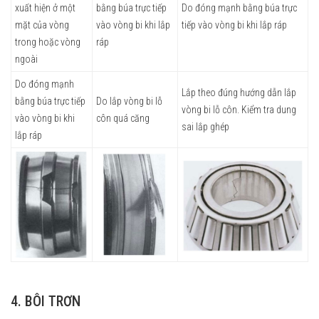
xuất hiện ở một
bằng búa trực tiếp
Do đóng mạnh bằng búa trực
mặt của vòng
vào vòng bi khi lắp
tiếp vào vòng bi khi lắp ráp
trong hoặc vòng
ráp
ngoài
Do đóng mạnh
Lắp theo đúng hướng dẫn lắp
bằng búa trực tiếp
Do lắp vòng bi lỗ
vòng bi lỗ côn. Kiểm tra dung
vào vòng bi khi
côn quá căng
sai lắp ghép
lắp ráp
4. BÔI TRƠN