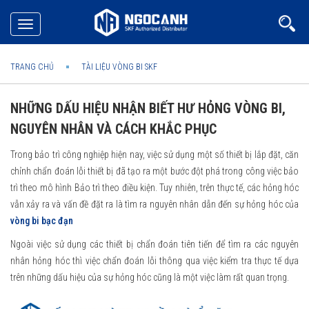
Toggle
navigation
TRANG CHỦ
TÀI LIỆU VÒNG BI SKF
NHỮNG DẤU HIỆU NHẬN BIẾT HƯ HỎNG VÒNG BI,
NGUYÊN NHÂN VÀ CÁCH KHẮC PHỤC
Trong bảo trì công nghiệp hiện nay, việc sử dụng một số thiết bị lắp đặt, căn
chỉnh chẩn đoán lỗi thiết bị đã tạo ra một bước đột phá trong công việc bảo
trì theo mô hình Bảo trì theo điều kiện. Tuy nhiên, trên thực tế, các hỏng hóc
vẫn xảy ra và vấn đề đặt ra là tìm ra nguyên nhân dẫn đến sự hỏng hóc của
vòng bi bạc đạn
Ngoài việc sử dụng các thiết bị chẩn đoán tiên tiến để tìm ra các nguyên
nhân hỏng hóc thì việc chẩn đoán lỗi thông qua việc kiểm tra thực tế dựa
trên những dấu hiệu của sự hỏng hóc cũng là một việc làm rất quan trọng.