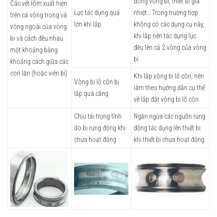
đóng vòng bi, thiết bị gia
Các vết lõm xuất hiện
Lực tác dụng quá
nhiệt… Trong trường hợp
trên cả vòng trong và
lớn khi lắp
không có các dụng cụ này,
vòng ngoài của vòng
khi lắp nên tác dụng lực
bi và cách đều nhau
đều lên cả 2 vòng của vòng
một khoảng bằng
bi
khoảng cách giữa các
con lăn (hoặc viên bi)
Khi lắp vòng bi lỗ côn, nên
Vòng bi lỗ côn bị
làm theo hướng dẫn cụ thể
lắp quá căng
về lắp đặt vòng bi lỗ côn.
Chịu tải trọng tĩnh
Ngăn ngừa các nguồn rung
do bị rung động khi
động tác dụng lên thiết bị
chưa hoạt động
khi thiết bị chưa hoạt động