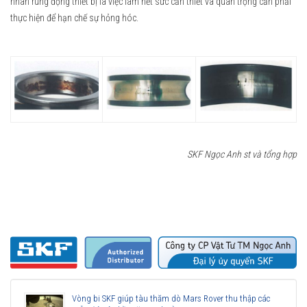
nhân rung động thiết bị là việc làm hết sức cần thiết và quan trọng cần phải
thực hiện để hạn chế sự hỏng hóc.
SKF Ngọc Anh st và tổng hợp
Vòng bi SKF giúp tàu thăm dò Mars Rover thu thập các