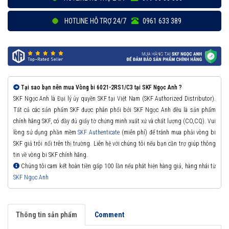
HOTLINE HỖ TRỢ 24/7
0961 633 389
Tại sao bạn nên mua Vòng bi 6021-2RS1/C3 tại SKF Ngọc Anh ?
SKF Ngọc Anh là Đại lý ủy quyền SKF tại Việt Nam (SKF Authorized Distributor).
Tất cả các sản phẩm SKF được phân phối bởi SKF Ngọc Anh đều là sản phẩm
chính hãng SKF, có đầy đủ giấy tờ chứng minh xuất xứ và chất lượng (CO,CQ). Vui
lòng sử dụng phần mềm
SKF Authenticate
(miễn phí) để tránh mua phải vòng bi
SKF giả trôi nổi trên thị trường. Liên hệ với chúng tôi nếu bạn cần trợ giúp thông
tin về vòng bi SKF chính hãng.
Chúng tôi cam kết hoàn tiền gấp 100 lần nếu phát hiện hàng giả, hàng nhái từ
SKF Ngọc Anh
Thông tin sản phẩm
Comment