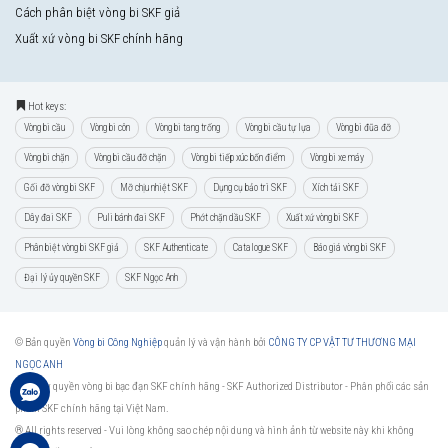
Cách phân biệt vòng bi SKF giả
Xuất xứ vòng bi SKF chính hãng
Hot keys:
Vòng bi cầu
Vòng bi côn
Vòng bi tang trống
Vòng bi cầu tự lựa
Vòng bi đũa đỡ
Vòng bi chặn
Vòng bi cầu đỡ chặn
Vòng bi tiếp xúc bốn điểm
Vòng bi xe máy
Gối đỡ vòng bi SKF
Mỡ chịu nhiệt SKF
Dụng cụ bảo trì SKF
Xích tải SKF
Dây đai SKF
Puli bánh đai SKF
Phớt chặn dầu SKF
Xuất xứ vòng bi SKF
Phân biệt vòng bi SKF giả
SKF Authenticate
Catalogue SKF
Báo giá vòng bi SKF
Đại lý ủy quyền SKF
SKF Ngọc Anh
© Bản quyền
Vòng bi Công Nghiệp
quản lý và vận hành bởi
CÔNG TY CP VẬT TƯ THƯƠNG MẠI
NGỌC ANH
Đại lý ủy quyền vòng bi bạc đạn SKF chính hãng -
SKF Authorized Distributor
- Phân phối các sản
phẩm SKF chính hãng tại Việt Nam.
® All rights reserved - Vui lòng không sao chép nội dung và hình ảnh từ website này khi không