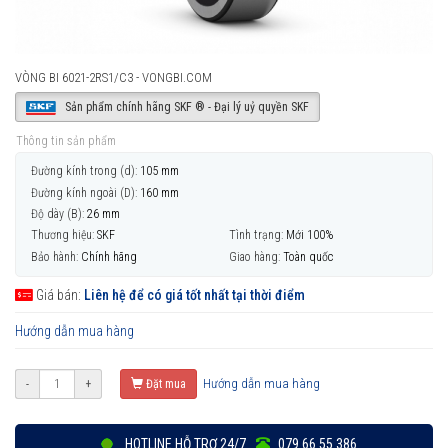
VÒNG BI 6021-2RS1/C3 - VONGBI.COM
Sản phẩm chính hãng SKF ® - Đại lý uỷ quyền SKF
Thông tin sản phẩm
Đường kính trong (d):
105 mm
Đường kính ngoài (D):
160 mm
Độ dày (B):
26 mm
Thương hiệu:
SKF
Tình trạng:
Mới 100%
Bảo hành:
Chính hãng
Giao hàng:
Toàn quốc
Giá bán:
Liên hệ để có giá tốt nhất tại thời điểm
Hướng dẫn mua hàng
Hướng dẫn mua hàng
-
+
Đặt mua
HOTLINE HỖ TRỢ 24/7
079 66 55 386