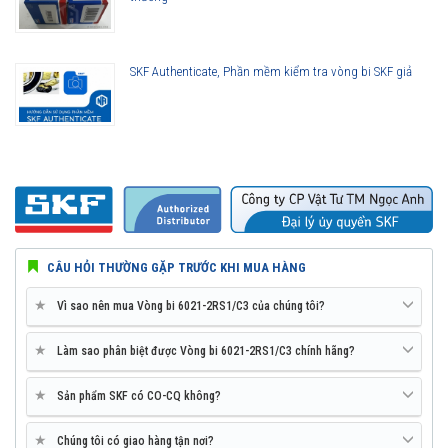
SKF Authenticate, Phần mềm kiểm tra vòng bi SKF giả
CÂU HỎI THƯỜNG GẶP TRƯỚC KHI MUA HÀNG
★
Vì sao nên mua Vòng bi 6021-2RS1/C3 của chúng tôi?
★
Làm sao phân biệt được Vòng bi 6021-2RS1/C3 chính hãng?
★
Sản phẩm SKF có CO-CQ không?
★
Chúng tôi có giao hàng tận nơi?