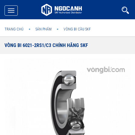
Toggle
navigation
TRANG CHỦ
SẢN PHẨM
VÒNG BI CẦU SKF
VÒNG BI 6021-2RS1/C3 CHÍNH HÃNG SKF