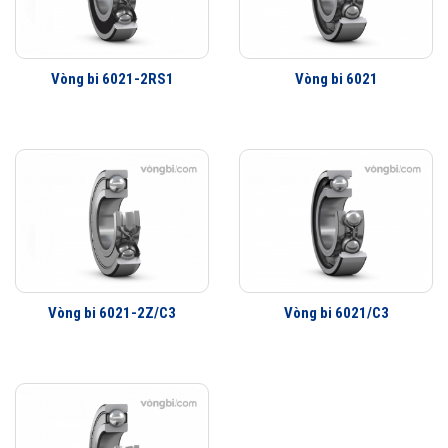
Tuổi thọ của vòng bi SKF 6021-2RS1/C3 thế hệ Explorer bền bỉ hơn rất
nhiều so với các hãng vòng bi khác trên thị trường, điều này đã được
hàng triệu khách hàng khắp nơi trên toàn thế giới kiểm chứng.
Vòng bi 6021-2RS1
Vòng bi 6021
Vòng bi 6021-2RS1/C3 được phân phối chính hãng
Đại lý ủy quyền SKF chính hãng - SKF Authorized Distributor
Hotline 24/7:
079 66 55 386
0961 633 389
0763 356
999
Vòng bi 6021-2Z/C3
Vòng bi 6021/C3