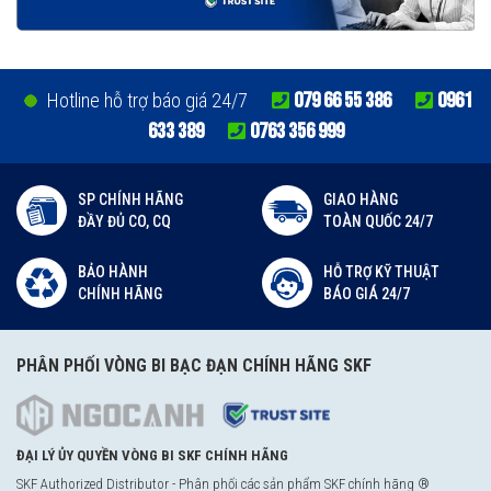
079 66 55 386
0961
Hotline hỗ trợ báo giá 24/7
633 389
0763 356 999
SP CHÍNH HÃNG
GIAO HÀNG
ĐẦY ĐỦ CO, CQ
TOÀN QUỐC 24/7
BẢO HÀNH
HỖ TRỢ KỸ THUẬT
CHÍNH HÃNG
BÁO GIÁ 24/7
PHÂN PHỐI VÒNG BI BẠC ĐẠN CHÍNH HÃNG SKF
ĐẠI LÝ ỦY QUYỀN VÒNG BI SKF CHÍNH HÃNG
SKF Authorized Distributor - Phân phối các sản phẩm SKF chính hãng ®