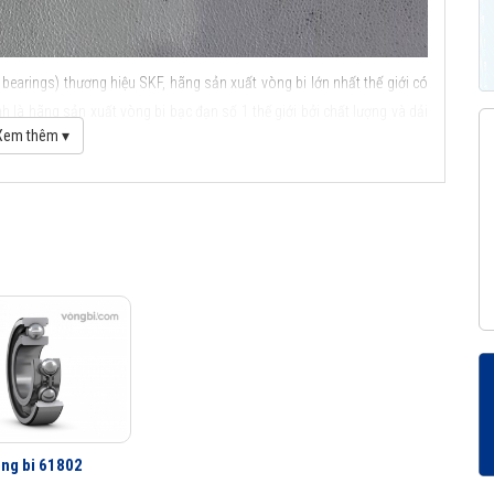
bearings) thương hiệu SKF, hãng sản xuất vòng bi lớn nhất thế giới có
 là hãng sản xuất vòng bi bạc đạn số 1 thế giới bởi chất lượng và dải
Xem thêm ▾
ầu SKF
ng bi 61802
c điểm ứng dụng của vòng bi cầu SKF