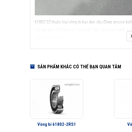
61802-2Z thuộc loại vòng bi bạc đạn cầu (Deep groove ball 
tuổi đời hơn 100 năm từ Thụy Điển. SKF vẫn được mệnh danh
sản phẩm rộng lớn.
Các kiểu thiết kế và đặc điểm ứng dụng của vòng bi c
SẢN PHẨM KHÁC CÓ THỂ BẠN QUAN TÂM
Vòng bi 61802-2RS1
Vò
Các kiểu thiết kế và đặ