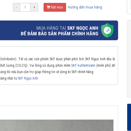
Hướng dẫn mua hàng
-
+
Đặt mua
 Distributor). Tất cả các sản phẩm SKF được phân phối bởi SKF Ngọc Anh đều là
à chất lượng (CO,CQ). Vui lòng sử dụng phần mềm
SKF Authenticate
(miễn phí) để
chúng tôi nếu bạn cần trợ giúp thông tin về vòng bi SKF chính hãng.
 hàng nhái từ
SKF Ngọc Anh