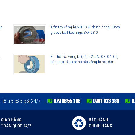
lorer
ep
Trên tay vòng bi 6310 SKF chính hãng - Deep
groove ball bearings SKF 6310
,
Khe hở của vòng bi (C1, C2, CN, C3, C4, C5)
Bảng tra cứu khe hở của vòng bi bạc đạn
lorer
079 66 55 386
0961 633 389
0
 hỗ trợ báo giá 24/7
GIAO HÀNG
BẢO HÀNH
TOÀN QUỐC 24/7
CHÍNH HÃNG