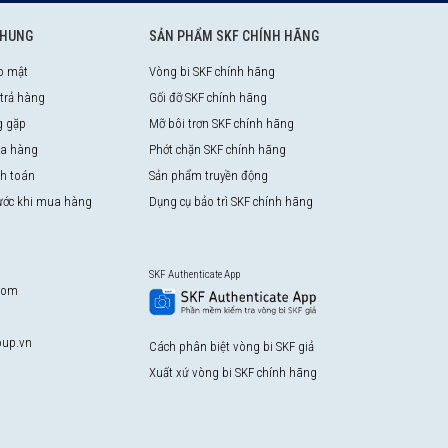
CHUNG
SẢN PHẨM SKF CHÍNH HÃNG
o mật
Vòng bi SKF chính hãng
 trả hàng
Gối đỡ SKF chính hãng
g gặp
Mỡ bôi trơn SKF chính hãng
a hàng
Phớt chặn SKF chính hãng
nh toán
Sản phẩm truyền động
rước khi mua hàng
Dụng cụ bảo trì SKF chính hãng
SKF Authenticate App
com
up.vn
Cách phân biệt vòng bi SKF giả
Xuất xứ vòng bi SKF chính hãng