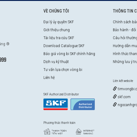
VỀ CHÚNG TÔI
THÔNG TIN 
Đại lý ủy quyền SKF
Chính sách bả
Giới thiệu chung
Bảo hành - đổi
Tài liệu tra cứu SKF
Câu hỏi thườn
hãng ®
Download Catalogue SKF
Hướng dẫn mu
Báo giá vòng bi SKF chính hãng
Hình thức tha
999
Dịch vụ kỹ thuật
Những lưu ý t
Tư vấn lựa chọn vòng bi
Liên hệ
Liên kết website
timvongbi.
SKF Authorized Distributor
skf.com
ngocanhgro
Phương thức thanh toán