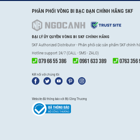
PHÂN PHỐI VÒNG BI BẠC ĐẠN CHÍNH HÃNG SKF
ĐẠI LÝ ỦY QUYỀN VÒNG BI SKF CHÍNH HÃNG
SKF Authorized Distributor - Phân phối các sản phẩm SKF chính 
Hotline support 24/7 (CALL - SMS - ZALO)
079 66 55 386
0961 633 389
0763 356 
Kết nối với chúng tôi
Website đã thông báo với Bộ Công Thương