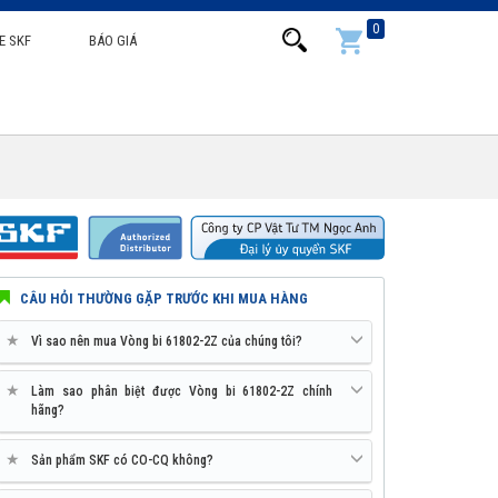
0
E SKF
BÁO GIÁ
CÂU HỎI THƯỜNG GẶP TRƯỚC KHI MUA HÀNG
★
Vì sao nên mua Vòng bi 61802-2Z của chúng tôi?
★
Làm sao phân biệt được Vòng bi 61802-2Z chính
hãng?
★
Sản phẩm SKF có CO-CQ không?