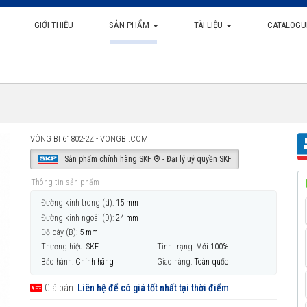
GIỚI THIỆU
SẢN PHẨM
TÀI LIỆU
CATALOGU
VÒNG BI 61802-2Z - VONGBI.COM
Sản phẩm chính hãng SKF ® - Đại lý uỷ quyền SKF
Thông tin sản phẩm
Đường kính trong (d):
15 mm
Đường kính ngoài (D):
24 mm
Độ dày (B):
5 mm
Thương hiệu:
SKF
Tình trạng:
Mới 100%
Bảo hành:
Chính hãng
Giao hàng:
Toàn quốc
Giá bán:
Liên hệ để có giá tốt nhất tại thời điểm