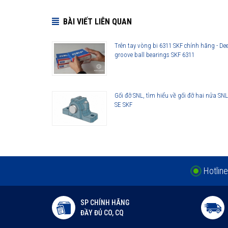
BÀI VIẾT LIÊN QUAN
Những cải tiến quan trọng đối với vòng bi cầu SKF Exp
Cải tiến thiết kế hình học
Trên tay vòng bi 6311 SKF chính hãng - De
groove ball bearings SKF 6311
Sử dụng vật liệu mới
Viên bi có chất lượng cao
Công nghệ sản xuất mới
Gối đỡ SNL, tìm hiểu về gối đỡ hai nửa SNL
Phớt che chắn thế hệ mới
SE SKF
Lợi ích của những cải tiến đối với vòng bi cầu SKF Exp
Vòng bi làm việc êm hơn
Ít rung động hơn
Tuổi thọ vòng bi cao hơn
Khả năng che chắn tốt hơn
Hotline
Khả năng làm việc với vận tốc cao hơn
SP CHÍNH HÃNG
ĐẦY ĐỦ CO, CQ