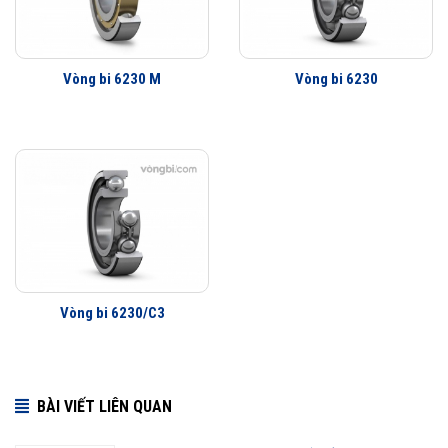
Tuổi thọ của vòng bi SKF 6230 M/C3 thế hệ Explorer bền bỉ hơn rất
nhiều so với các hãng vòng bi khác trên thị trường, điều này đã được
hàng triệu khách hàng khắp nơi trên toàn thế giới kiểm chứng.
Vòng bi 6230 M
Vòng bi 6230
Vòng bi 6230 M/C3 được phân phối chính hãng
Đại lý ủy quyền SKF chính hãng - SKF Authorized Distributor
Hotline 24/7:
079 66 55 386
0961 633 389
0763 356
999
Vòng bi 6230/C3
BÀI VIẾT LIÊN QUAN