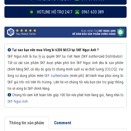
HOTLINE HỖ TRỢ 24/7
0961 633 389
Tại sao bạn nên mua Vòng bi 6230 M/C3 tại SKF Ngọc Anh ?
SKF Ngọc Anh là Đại lý ủy quyền SKF tại Việt Nam (SKF Authorized Distributor).
Tất cả các sản phẩm SKF được phân phối bởi SKF Ngọc Anh đều là sản phẩm
chính hãng SKF, có đầy đủ giấy tờ chứng minh xuất xứ và chất lượng (CO,CQ). Vui
lòng sử dụng phần mềm
SKF Authenticate
(miễn phí) để tránh mua phải vòng bi
SKF giả trôi nổi trên thị trường. Liên hệ với chúng tôi nếu bạn cần trợ giúp thông
tin về vòng bi SKF chính hãng.
Chúng tôi cam kết hoàn tiền gấp 100 lần nếu phát hiện hàng giả, hàng nhái từ
SKF Ngọc Anh
Thông tin sản phẩm
Comment