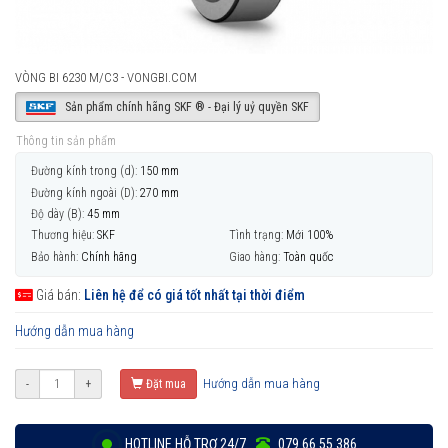
VÒNG BI 6230 M/C3 - VONGBI.COM
Sản phẩm chính hãng SKF ® - Đại lý uỷ quyền SKF
Thông tin sản phẩm
Đường kính trong (d):
150 mm
Đường kính ngoài (D):
270 mm
Độ dày (B):
45 mm
Thương hiệu:
SKF
Tình trạng:
Mới 100%
Bảo hành:
Chính hãng
Giao hàng:
Toàn quốc
Giá bán:
Liên hệ để có giá tốt nhất tại thời điểm
Hướng dẫn mua hàng
Hướng dẫn mua hàng
-
+
Đặt mua
HOTLINE HỖ TRỢ 24/7
079 66 55 386