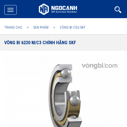
Toggle
navigation
TRANG CHỦ
SẢN PHẨM
VÒNG BI CẦU SKF
VÒNG BI 6230 M/C3 CHÍNH HÃNG SKF