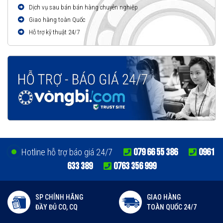
Dịch vụ sau bán bán hàng chuyên nghiệp
Giao hàng toàn Quốc
Hỗ trợ kỹ thuật 24/7
079 66 55 386
0961
Hotline hỗ trợ báo giá 24/7
633 389
0763 356 999
SP CHÍNH HÃNG
GIAO HÀNG
ĐẦY ĐỦ CO, CQ
TOÀN QUỐC 24/7