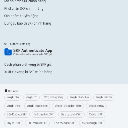
Mỡ bôi trơn SKF chính hãng
Phớt chặn SKF chính hãng
Sản phẩm truyền động
Dụng cụ bảo trì SKF chính hãng
SKF Authenticate App
Cách phân biệt vòng bi SKF giả
Xuất xứ vòng bi SKF chính hãng
Hot keys:
Vòng bi cầu
Vòng bi côn
Vòng bi tang trống
Vòng bi cầu tự lựa
Vòng bi đũa đỡ
Vòng bi chặn
Vòng bi cầu đỡ chặn
Vòng bi tiếp xúc bốn điểm
Vòng bi xe máy
Gối đỡ vòng bi SKF
Mỡ chịu nhiệt SKF
Dụng cụ bảo trì SKF
Xích tải SKF
Dây đai SKF
Puli bánh đai SKF
Phớt chặn dầu SKF
Xuất xứ vòng bi SKF