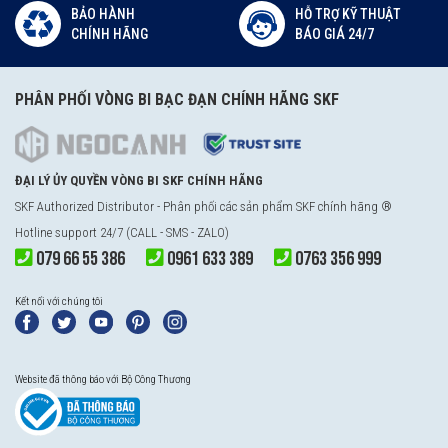
BẢO HÀNH
HỖ TRỢ KỸ THUẬT
CHÍNH HÃNG
BÁO GIÁ 24/7
PHÂN PHỐI VÒNG BI BẠC ĐẠN CHÍNH HÃNG SKF
ĐẠI LÝ ỦY QUYỀN VÒNG BI SKF CHÍNH HÃNG
SKF Authorized Distributor - Phân phối các sản phẩm SKF chính hãng ®
Hotline support 24/7 (CALL - SMS - ZALO)
079 66 55 386
0961 633 389
0763 356 999
Kết nối với chúng tôi
Website đã thông báo với Bộ Công Thương