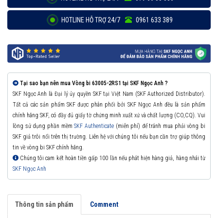
HOTLINE HỖ TRỢ 24/7
0961 633 389
Tại sao bạn nên mua Vòng bi 63005-2RS1 tại SKF Ngọc Anh ?
SKF Ngọc Anh là Đại lý ủy quyền SKF tại Việt Nam (SKF Authorized Distributor).
Tất cả các sản phẩm SKF được phân phối bởi SKF Ngọc Anh đều là sản phẩm
chính hãng SKF, có đầy đủ giấy tờ chứng minh xuất xứ và chất lượng (CO,CQ). Vui
lòng sử dụng phần mềm
SKF Authenticate
(miễn phí) để tránh mua phải vòng bi
SKF giả trôi nổi trên thị trường. Liên hệ với chúng tôi nếu bạn cần trợ giúp thông
tin về vòng bi SKF chính hãng.
Chúng tôi cam kết hoàn tiền gấp 100 lần nếu phát hiện hàng giả, hàng nhái từ
SKF Ngọc Anh
Thông tin sản phẩm
Comment