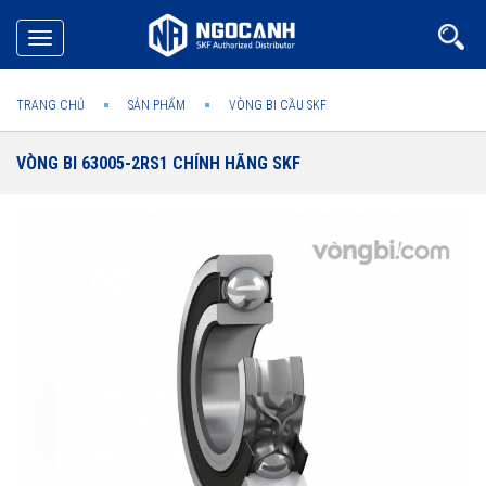
Toggle
navigation
TRANG CHỦ
SẢN PHẨM
VÒNG BI CẦU SKF
VÒNG BI 63005-2RS1 CHÍNH HÃNG SKF