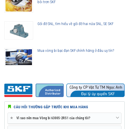
bôi trơn SKF
Vòng bi làm việc êm hơn
Ít rung động hơn
Tuổi thọ vòng bi cao hơn
Gối đỡ SNL, tìm hiểu về gối đỡ hai nửa SNL, SE SKF
Khả năng che chắn tốt hơn
Khả năng làm việc với vận tốc cao hơn
Mua vòng bi bạc đạn SKF chính hãng ở đâu uy tín?
Vòng bi SKF 63005-2RS1 thế hệ Explorer được nâng lên cao hơn so
với các thế hệ vòng bi SKF trước đây, bởi vậy ở cùng tốc độ nhưng
nhiệt độ của vòng bi SKF Explorer thấp hơn rất nhiều. Tính năng này
làm giảm nhu cầu sử dụng mỡ bôi trơn và giảm tiêu hao năng lượng
trên vòng bi.
Tuổi thọ của vòng bi SKF 63005-2RS1 thế hệ Explorer bền bỉ hơn rất
nhiều so với các hãng vòng bi khác trên thị trường, điều này đã được
CÂU HỎI THƯỜNG GẶP TRƯỚC KHI MUA HÀNG
hàng triệu khách hàng khắp nơi trên toàn thế giới kiểm chứng.
★
Vì sao nên mua Vòng bi 63005-2RS1 của chúng tôi?