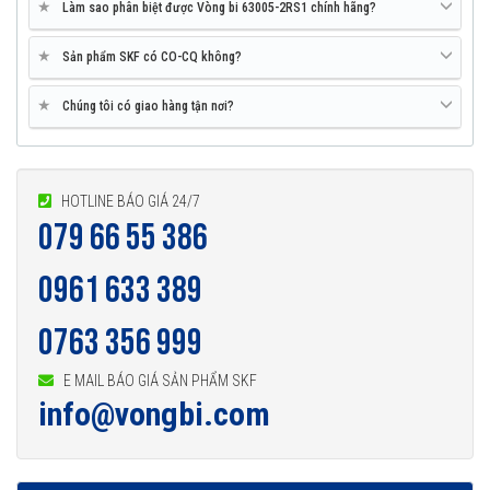
★
Làm sao phân biệt được Vòng bi 63005-2RS1 chính hãng?
★
Sản phẩm SKF có CO-CQ không?
★
Chúng tôi có giao hàng tận nơi?
HOTLINE BÁO GIÁ 24/7
079 66 55 386
0961 633 389
Vòng bi 63005-2RS1 được phân phối chính hãng
0763 356 999
E MAIL BÁO GIÁ SẢN PHẨM SKF
info@vongbi.com
Đại lý ủy quyền SKF chính hãng - SKF Authorized Distributor
Hotline 24/7:
079 66 55 386
0961 633 389
0763 356
999