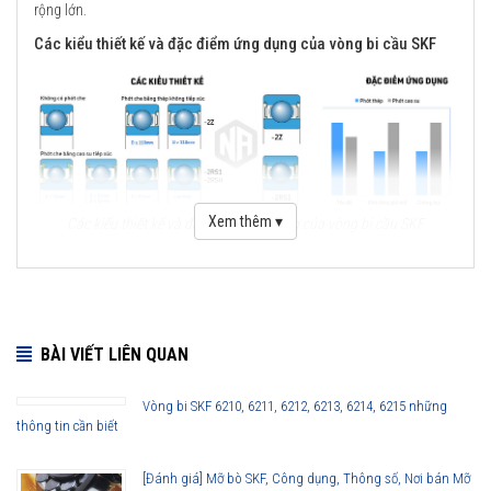
rộng lớn.
Các kiểu thiết kế và đặc điểm ứng dụng của vòng bi cầu SKF
Xem thêm ▾
Các kiểu thiết kế và đặc điểm ứng dụng của vòng bi cầu SKF
Những cải tiến quan trọng đối với vòng bi cầu SKF Explorer
Cải tiến thiết kế hình học
BÀI VIẾT LIÊN QUAN
Sử dụng vật liệu mới
Viên bi có chất lượng cao
Vòng bi SKF 6210, 6211, 6212, 6213, 6214, 6215 những
Công nghệ sản xuất mới
thông tin cần biết
Phớt che chắn thế hệ mới
Lợi ích của những cải tiến đối với vòng bi cầu SKF Explorer
[Đánh giá] Mỡ bò SKF, Công dụng, Thông số, Nơi bán Mỡ