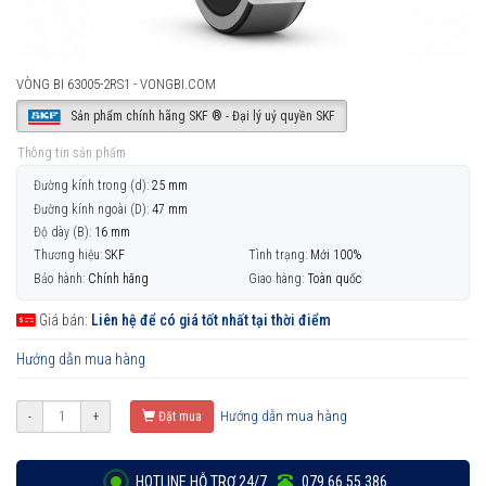
VÒNG BI 63005-2RS1 - VONGBI.COM
Sản phẩm chính hãng SKF ® - Đại lý uỷ quyền SKF
Thông tin sản phẩm
Đường kính trong (d):
25 mm
Đường kính ngoài (D):
47 mm
Độ dày (B):
16 mm
Thương hiệu:
SKF
Tình trạng:
Mới 100%
Bảo hành:
Chính hãng
Giao hàng:
Toàn quốc
Giá bán:
Liên hệ để có giá tốt nhất tại thời điểm
Hướng dẫn mua hàng
Hướng dẫn mua hàng
-
+
Đặt mua
HOTLINE HỖ TRỢ 24/7
079 66 55 386