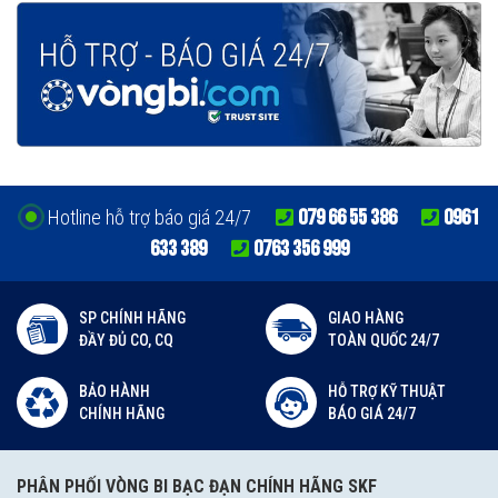
079 66 55 386
0961
Hotline hỗ trợ báo giá 24/7
633 389
0763 356 999
SP CHÍNH HÃNG
GIAO HÀNG
ĐẦY ĐỦ CO, CQ
TOÀN QUỐC 24/7
BẢO HÀNH
HỖ TRỢ KỸ THUẬT
CHÍNH HÃNG
BÁO GIÁ 24/7
PHÂN PHỐI VÒNG BI BẠC ĐẠN CHÍNH HÃNG SKF