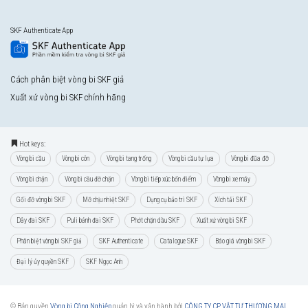
SKF Authenticate App
Cách phân biệt vòng bi SKF giả
Xuất xứ vòng bi SKF chính hãng
Hot keys:
Vòng bi cầu
Vòng bi côn
Vòng bi tang trống
Vòng bi cầu tự lựa
Vòng bi đũa đỡ
Vòng bi chặn
Vòng bi cầu đỡ chặn
Vòng bi tiếp xúc bốn điểm
Vòng bi xe máy
Gối đỡ vòng bi SKF
Mỡ chịu nhiệt SKF
Dụng cụ bảo trì SKF
Xích tải SKF
Dây đai SKF
Puli bánh đai SKF
Phớt chặn dầu SKF
Xuất xứ vòng bi SKF
Phân biệt vòng bi SKF giả
SKF Authenticate
Catalogue SKF
Báo giá vòng bi SKF
Đại lý ủy quyền SKF
SKF Ngọc Anh
© Bản quyền
Vòng bi Công Nghiệp
quản lý và vận hành bởi
CÔNG TY CP VẬT TƯ THƯƠNG MẠI