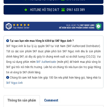
HOTLINE HỖ TRỢ 24/7
0961 633 389
Tại sao bạn nên mua Vòng bi 6304 tại SKF Ngọc Anh ?
SKF Ngọc Anh là Đại lý ủy quyền SKF tại Việt Nam (SKF Authorized Distributor).
Tất cả các sản phẩm SKF được phân phối bởi SKF Ngọc Anh đều là sản phẩm
chính hãng SKF, có đầy đủ giấy tờ chứng minh xuất xứ và chất lượng (CO,CQ). Vui
lòng sử dụng phần mềm
SKF Authenticate
(miễn phí) để tránh mua phải vòng bi
SKF giả trôi nổi trên thị trường. Liên hệ với chúng tôi nếu bạn cần trợ giúp thông
tin về vòng bi SKF chính hãng.
Chúng tôi cam kết hoàn tiền gấp 100 lần nếu phát hiện hàng giả, hàng nhái từ
SKF Ngọc Anh
Thông tin sản phẩm
Comment