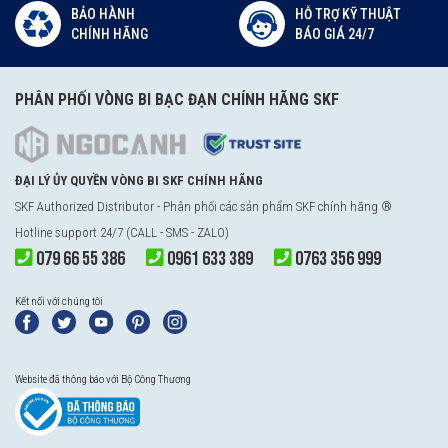
BẢO HÀNH
HỖ TRỢ KỸ THUẬT
CHÍNH HÃNG
BÁO GIÁ 24/7
PHÂN PHỐI VÒNG BI BẠC ĐẠN CHÍNH HÃNG SKF
ĐẠI LÝ ỦY QUYỀN VÒNG BI SKF CHÍNH HÃNG
SKF Authorized Distributor - Phân phối các sản phẩm SKF chính hãng ®
Hotline support 24/7 (CALL - SMS - ZALO)
079 66 55 386
0961 633 389
0763 356 999
Kết nối với chúng tôi
Website đã thông báo với Bộ Công Thương