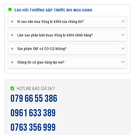
CÂU HỎI THƯỜNG GẶP TRƯỚC KHI MUA HÀNG
Vòng bi 6304 được phân phối chính hãng
★
Vì sao nên mua Vòng bi 6304 của chúng tôi?
★
Làm sao phân biệt được Vòng bi 6304 chính hãng?
Đại lý ủy quyền SKF chính hãng - SKF Authorized Distributor
★
Sản phẩm SKF có CO-CQ không?
Hotline 24/7:
079 66 55 386
0961 633 389
0763 356
999
★
Chúng tôi có giao hàng tận nơi?
HOTLINE BÁO GIÁ 24/7
079 66 55 386
0961 633 389
0763 356 999