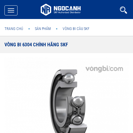
Toggle
navigation
TRANG CHỦ
SẢN PHẨM
VÒNG BI CẦU SKF
VÒNG BI 6304 CHÍNH HÃNG SKF