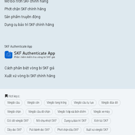
Mỡ bôi trơn SKF chính hãng
Phớt chặn SKF chính hãng
Sản phẩm truyền động
Dụng cụ bảo trì SKF chính hãng
SKF Authenticate App
Cách phân biệt vòng bi SKF giả
Xuất xứ vòng bi SKF chính hãng
Hot keys:
Vòng bi cầu
Vòng bi côn
Vòng bi tang trống
Vòng bi cầu tự lựa
Vòng bi đũa đỡ
Vòng bi chặn
Vòng bi cầu đỡ chặn
Vòng bi tiếp xúc bốn điểm
Vòng bi xe máy
Gối đỡ vòng bi SKF
Mỡ chịu nhiệt SKF
Dụng cụ bảo trì SKF
Xích tải SKF
Dây đai SKF
Puli bánh đai SKF
Phớt chặn dầu SKF
Xuất xứ vòng bi SKF