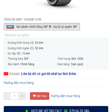
VÒNG BI 6304 - VONGBI.COM
Sản phẩm chính hãng SKF ® - Đại lý uỷ quyền SKF
Thông tin sản phẩm
Đường kính trong (d):
20 mm
Đường kính ngoài (D):
52 mm
Độ dày (B):
15 mm
Thương hiệu:
SKF
Tình trạng:
Mới 100%
Bảo hành:
Chính hãng
Giao hàng:
Toàn quốc
Giá bán:
Liên hệ để có giá tốt nhất tại thời điểm
Hướng dẫn mua hàng
Hướng dẫn mua hàng
-
+
Đặt mua
HOTLINE HỖ TRỢ 24/7
079 66 55 386