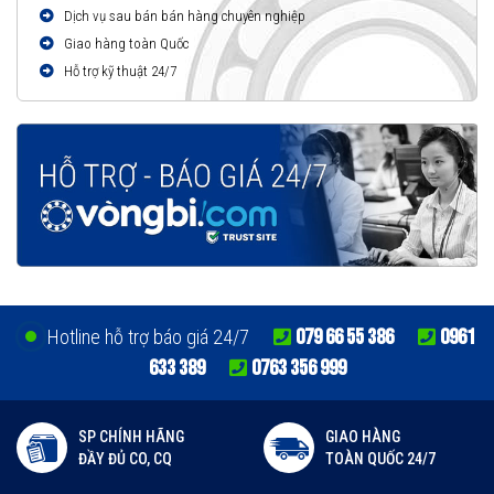
Dịch vụ sau bán bán hàng chuyên nghiệp
Giao hàng toàn Quốc
Hỗ trợ kỹ thuật 24/7
079 66 55 386
0961
Hotline hỗ trợ báo giá 24/7
633 389
0763 356 999
SP CHÍNH HÃNG
GIAO HÀNG
ĐẦY ĐỦ CO, CQ
TOÀN QUỐC 24/7