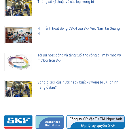
Thông số kỹ thuật và các loại vòng bi
thế hệ vòng bi SKF trước đây, bởi vậy ở cùng tốc độ nhưng nhiệt độ của
vòng bi SKF Explorer thấp hơn rất nhiều. Tính năng này làm giảm nhu
cầu sử dụng mỡ bôi trơn và giảm tiêu hao năng lượng trên vòng bi.
Tuổi thọ của vòng bi SKF 6304 thế hệ Explorer bền bỉ hơn rất nhiều so
Hình ảnh hoạt động CSKH của SKF Việt Nam tại Quảng
Ninh
với các hãng vòng bi khác trên thị trường, điều này đã được hàng triệu
khách hàng khắp nơi trên toàn thế giới kiểm chứng.
Tối ưu hoạt động và tăng tuổi thọ vòng bi, máy móc với
mỡ bôi trơn SKF
Vòng bi SKF của nước nào? Xuất xứ vòng bi SKF chính
hãng ở đâu?