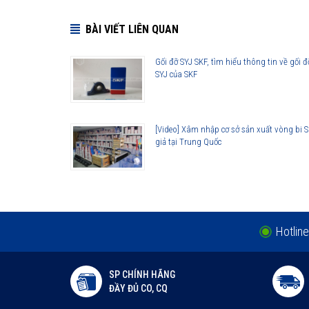
BÀI VIẾT LIÊN QUAN
Những cải tiến quan trọng đối với vòng bi cầu SKF Exp
Cải tiến thiết kế hình học
Gối đỡ SYJ SKF, tìm hiểu thông tin về gối đ
SYJ của SKF
Sử dụng vật liệu mới
Viên bi có chất lượng cao
Công nghệ sản xuất mới
[Video] Xâm nhập cơ sở sản xuất vòng bi 
Phớt che chắn thế hệ mới
giả tại Trung Quốc
Lợi ích của những cải tiến đối với vòng bi cầu SKF Exp
Vòng bi làm việc êm hơn
Ít rung động hơn
Tuổi thọ vòng bi cao hơn
Khả năng che chắn tốt hơn
Hotline
Khả năng làm việc với vận tốc cao hơn
SP CHÍNH HÃNG
ĐẦY ĐỦ CO, CQ