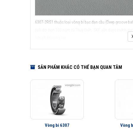
6307-2RS1 thuộc loại vòng bi bạc đạn cầu (Deep groove ball
tuổi đời hơn 100 năm từ Thụy Điển. SKF vẫn được mệnh danh
sản phẩm rộng lớn.
Các kiểu thiết kế và đặc điểm ứng dụng của vòng bi c
SẢN PHẨM KHÁC CÓ THỂ BẠN QUAN TÂM
Vòng bi 6307
Vòng b
Các kiểu thiết kế và đặ