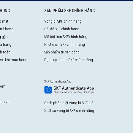
CHUNG
SẢN PHẨM SKF CHÍNH HÃNG
o mật
Vòng bi SKF chính hãng
 trả hàng
Gối đỡ SKF chính hãng
g gặp
Mỡ bôi trơn SKF chính hãng
a hàng
Phớt chặn SKF chính hãng
nh toán
Sản phẩm truyền động
rước khi mua hàng
Dụng cụ bảo trì SKF chính hãng
SKF Authenticate App
com
up.vn
Cách phân biệt vòng bi SKF giả
Xuất xứ vòng bi SKF chính hãng