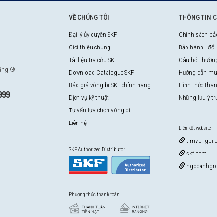
VỀ CHÚNG TÔI
THÔNG TIN 
Đại lý ủy quyền SKF
Chính sách bả
Giới thiệu chung
Bảo hành - đổi
Tài liệu tra cứu SKF
Câu hỏi thườn
hãng ®
Download Catalogue SKF
Hướng dẫn mu
Báo giá vòng bi SKF chính hãng
Hình thức tha
999
Dịch vụ kỹ thuật
Những lưu ý t
Tư vấn lựa chọn vòng bi
Liên hệ
Liên kết website
timvongbi.
SKF Authorized Distributor
skf.com
ngocanhgro
Phương thức thanh toán