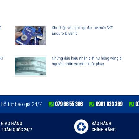
lorer
ỡ
Khui hộp vòng bi bạc đạn xe máy SKF
Enduro & Genio
SKF
Những dấu hiệu nhận biết hư hỏng vòng bi,
nguyên nhân và cách khắc phục
lorer
079 66 55 386
0961 633 389
0
 hỗ trợ báo giá 24/7
GIAO HÀNG
BẢO HÀNH
TOÀN QUỐC 24/7
CHÍNH HÃNG