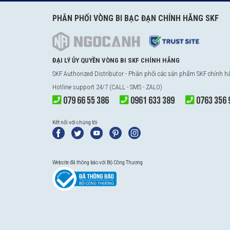
PHÂN PHỐI VÒNG BI BẠC ĐẠN CHÍNH HÃNG SKF
ĐẠI LÝ ỦY QUYỀN VÒNG BI SKF CHÍNH HÃNG
SKF Authorized Distributor - Phân phối các sản phẩm SKF chính 
Hotline support 24/7 (CALL - SMS - ZALO)
079 66 55 386
0961 633 389
0763 356 
Kết nối với chúng tôi
Website đã thông báo với Bộ Công Thương