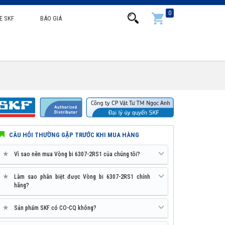
0
E SKF
BÁO GIÁ
CÂU HỎI THƯỜNG GẶP TRƯỚC KHI MUA HÀNG
★
Vì sao nên mua Vòng bi 6307-2RS1 của chúng tôi?
★
Làm sao phân biệt được Vòng bi 6307-2RS1 chính
hãng?
★
Sản phẩm SKF có CO-CQ không?