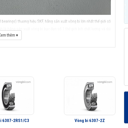
 bearings) thương hiệu SKF, hãng sản xuất vòng bi lớn nhất thế giới có
 là hãng sản xuất vòng bi bạc đạn số 1 thế giới bởi chất lượng và dải
Xem thêm ▾
ầu SKF
i 6307-2RS1/C3
Vòng bi 6307-2Z
c điểm ứng dụng của vòng bi cầu SKF