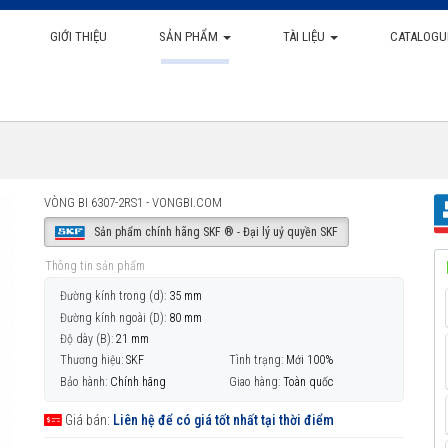
GIỚI THIỆU
SẢN PHẨM
TÀI LIỆU
CATALOGU
VÒNG BI 6307-2RS1 - VONGBI.COM
Sản phẩm chính hãng SKF ® - Đại lý uỷ quyền SKF
Thông tin sản phẩm
Đường kính trong (d):
35 mm
Đường kính ngoài (D):
80 mm
Độ dày (B):
21 mm
Thương hiệu:
SKF
Tình trạng:
Mới 100%
Bảo hành:
Chính hãng
Giao hàng:
Toàn quốc
Giá bán:
Liên hệ để có giá tốt nhất tại thời điểm