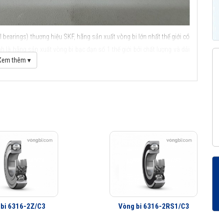
 bearings) thương hiệu SKF, hãng sản xuất vòng bi lớn nhất thế giới có
 là hãng sản xuất vòng bi bạc đạn số 1 thế giới bởi chất lượng và dải
Xem thêm ▾
ầu SKF
 bi 6316-2Z/C3
Vòng bi 6316-2RS1/C3
c điểm ứng dụng của vòng bi cầu SKF