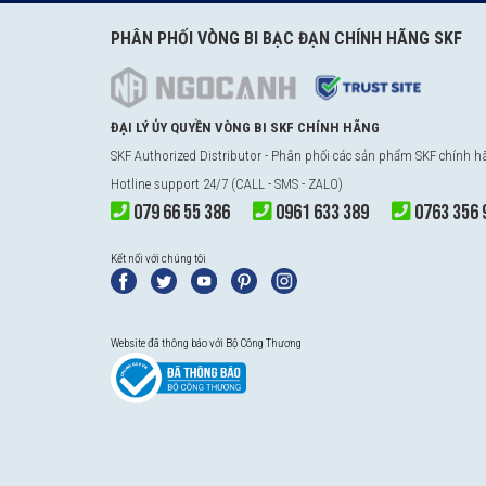
PHÂN PHỐI VÒNG BI BẠC ĐẠN CHÍNH HÃNG SKF
ĐẠI LÝ ỦY QUYỀN VÒNG BI SKF CHÍNH HÃNG
SKF Authorized Distributor - Phân phối các sản phẩm SKF chính 
Hotline support 24/7 (CALL - SMS - ZALO)
079 66 55 386
0961 633 389
0763 356 
Kết nối với chúng tôi
Website đã thông báo với Bộ Công Thương