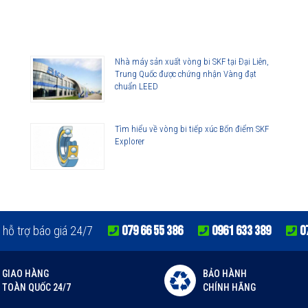
lorer
Nhà máy sản xuất vòng bi SKF tại Đại Liên,
Trung Quốc được chứng nhận Vàng đạt
chuẩn LEED
Tìm hiểu về vòng bi tiếp xúc Bốn điểm SKF
Explorer
lorer
079 66 55 386
0961 633 389
0
 hỗ trợ báo giá 24/7
GIAO HÀNG
BẢO HÀNH
TOÀN QUỐC 24/7
CHÍNH HÃNG