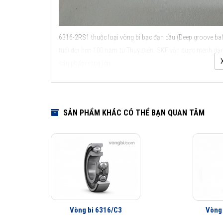
6316-2RS1 thuộc loại vòng bi bạc đạn cầu (Deep groove ball
tuổi đời hơn 100 năm từ Thụy Điển. SKF vẫn được mệnh danh
sản phẩm rộng lớn.
Các kiểu thiết kế và đặc điểm ứng dụng của vòng bi c
SẢN PHẨM KHÁC CÓ THỂ BẠN QUAN TÂM
Vòng bi 6316/C3
Vòng
Các kiểu thiết kế và đặ