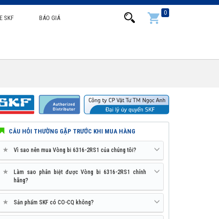
0
E SKF
BÁO GIÁ
CÂU HỎI THƯỜNG GẶP TRƯỚC KHI MUA HÀNG
★
Vì sao nên mua Vòng bi 6316-2RS1 của chúng tôi?
★
Làm sao phân biệt được Vòng bi 6316-2RS1 chính
hãng?
★
Sản phẩm SKF có CO-CQ không?