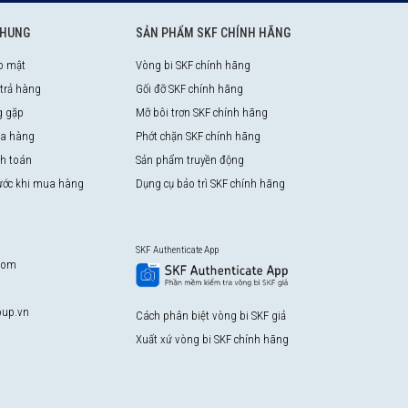
CHUNG
SẢN PHẨM SKF CHÍNH HÃNG
o mật
Vòng bi SKF chính hãng
 trả hàng
Gối đỡ SKF chính hãng
g gặp
Mỡ bôi trơn SKF chính hãng
a hàng
Phớt chặn SKF chính hãng
nh toán
Sản phẩm truyền động
rước khi mua hàng
Dụng cụ bảo trì SKF chính hãng
SKF Authenticate App
com
up.vn
Cách phân biệt vòng bi SKF giả
Xuất xứ vòng bi SKF chính hãng