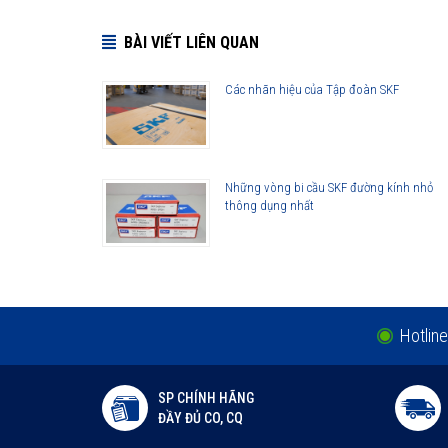
BÀI VIẾT LIÊN QUAN
Những cải tiến quan trọng đối với vòng bi cầu SKF Exp
Cải tiến thiết kế hình học
Các nhãn hiệu của Tập đoàn SKF
Sử dụng vật liệu mới
Viên bi có chất lượng cao
Công nghệ sản xuất mới
Những vòng bi cầu SKF đường kính nhỏ
Phớt che chắn thế hệ mới
thông dụng nhất
Lợi ích của những cải tiến đối với vòng bi cầu SKF Exp
Vòng bi làm việc êm hơn
Ít rung động hơn
Tuổi thọ vòng bi cao hơn
Khả năng che chắn tốt hơn
Hotline
Khả năng làm việc với vận tốc cao hơn
SP CHÍNH HÃNG
ĐẦY ĐỦ CO, CQ