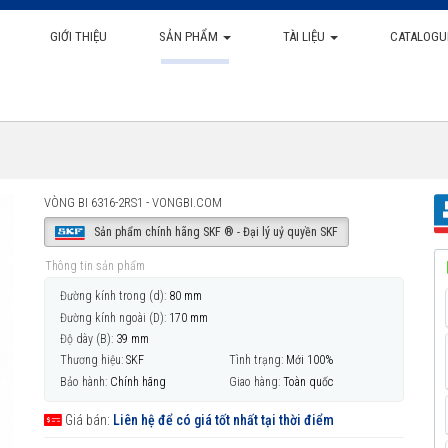
GIỚI THIỆU
SẢN PHẨM
TÀI LIỆU
CATALOGU
VÒNG BI 6316-2RS1 - VONGBI.COM
Sản phẩm chính hãng SKF ® - Đại lý uỷ quyền SKF
Thông tin sản phẩm
Đường kính trong (d):
80 mm
Đường kính ngoài (D):
170 mm
Độ dày (B):
39 mm
Thương hiệu:
SKF
Tình trạng:
Mới 100%
Bảo hành:
Chính hãng
Giao hàng:
Toàn quốc
Giá bán:
Liên hệ để có giá tốt nhất tại thời điểm