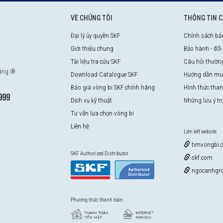
VỀ CHÚNG TÔI
THÔNG TIN 
Đại lý ủy quyền SKF
Chính sách bả
Giới thiệu chung
Bảo hành - đổi
Tài liệu tra cứu SKF
Câu hỏi thườn
hãng ®
Download Catalogue SKF
Hướng dẫn mu
Báo giá vòng bi SKF chính hãng
Hình thức tha
999
Dịch vụ kỹ thuật
Những lưu ý t
Tư vấn lựa chọn vòng bi
Liên hệ
Liên kết website
timvongbi.
SKF Authorized Distributor
skf.com
ngocanhgro
Phương thức thanh toán