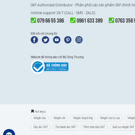
SKF Authorized Distributor - Phân phối các sản phẩm SKF chính 
Hotline support 24/7 (CALL - SMS - ZALO)
079 66 55 386
0961 633 389
0763 356 
Kết nối với chúng tôi
Website đã thông báo với Bộ Công Thương
Hot keys:
Vòng bi cầu
Vòng bi côn
Vòng bi tang trống
Vòng bi cầu tự lựa
Vòng b
Dây đai SKF
Puli bánh đai SKF
Phớt chặn dầu SKF
Xuất xứ vòng bi SKF