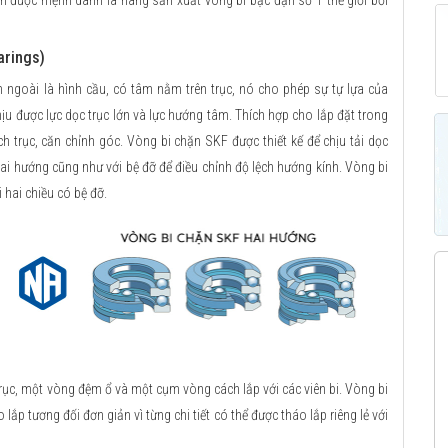
ẫn được mệnh danh là hãng sản xuất vòng bi bạc đạn số 1 thế giới bởi
arings)
h ngoài là hình cầu, có tâm nằm trên trục, nó cho phép sự tự lựa của
ịu được lực dọc trục lớn và lực hướng tâm. Thích hợp cho lắp đặt trong
ch trục, căn chỉnh góc. Vòng bi chặn SKF được thiết kế để chịu tải dọc
 hai hướng cũng như với bệ đỡ để điều chỉnh độ lệch hướng kính. Vòng bi
 hai chiều có bệ đỡ.
, một vòng đệm ổ và một cụm vòng cách lắp với các viên bi. Vòng bi
lắp tương đối đơn giản vì từng chi tiết có thể được tháo lắp riêng lẻ với