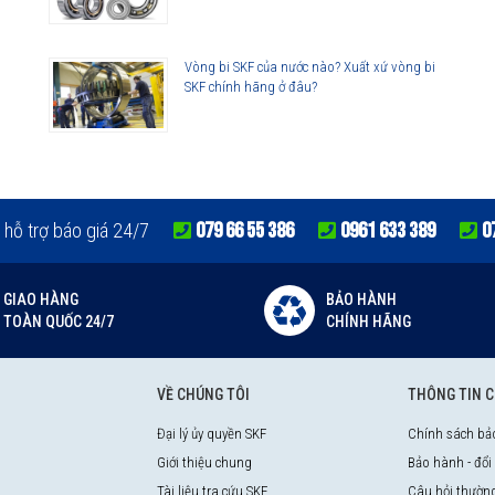
Vòng bi SKF của nước nào? Xuất xứ vòng bi
SKF chính hãng ở đâu?
079 66 55 386
0961 633 389
0
 hỗ trợ báo giá 24/7
GIAO HÀNG
BẢO HÀNH
TOÀN QUỐC 24/7
CHÍNH HÃNG
VỀ CHÚNG TÔI
THÔNG TIN 
Đại lý ủy quyền SKF
Chính sách bả
Giới thiệu chung
Bảo hành - đổi
Tài liệu tra cứu SKF
Câu hỏi thườn