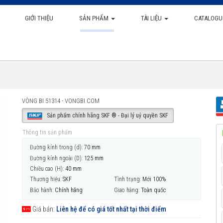
GIỚI THIỆU
SẢN PHẨM
TÀI LIỆU
CATALOGU
VÒNG BI 51314 - VONGBI.COM
Sản phẩm chính hãng SKF ® - Đại lý uỷ quyền SKF
Thông tin sản phẩm
Đường kính trong (d):
70 mm
Đường kính ngoài (D):
125 mm
Chiều cao (H):
40 mm
Thương hiệu:
SKF
Tình trạng:
Mới 100%
Bảo hành:
Chính hãng
Giao hàng:
Toàn quốc
Giá bán:
Liên hệ để có giá tốt nhất tại thời điểm