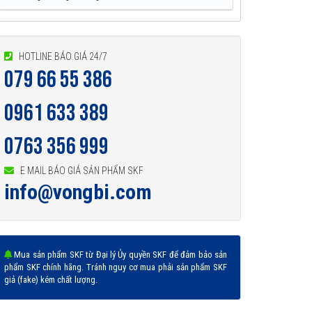
HOTLINE BÁO GIÁ 24/7
079 66 55 386
0961 633 389
0763 356 999
E MAIL BÁO GIÁ SẢN PHẨM SKF
info@vongbi.com
Mua sản phẩm SKF từ Đại lý Ủy quyền SKF để đảm bảo sản
phẩm SKF chính hãng. Tránh nguy cơ mua phải sản phẩm SKF
giả (fake) kém chất lượng.