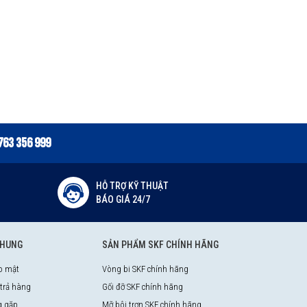
763 356 999
HỖ TRỢ KỸ THUẬT
BÁO GIÁ 24/7
CHUNG
SẢN PHẨM SKF CHÍNH HÃNG
o mật
Vòng bi SKF chính hãng
 trả hàng
Gối đỡ SKF chính hãng
g gặp
Mỡ bôi trơn SKF chính hãng