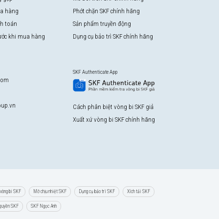
a hàng
Phớt chặn SKF chính hãng
nh toán
Sản phẩm truyền động
rước khi mua hàng
Dụng cụ bảo trì SKF chính hãng
SKF Authenticate App
com
up.vn
Cách phân biệt vòng bi SKF giả
Xuất xứ vòng bi SKF chính hãng
vòng bi SKF
Mỡ chịu nhiệt SKF
Dụng cụ bảo trì SKF
Xích tải SKF
 quyền SKF
SKF Ngọc Anh