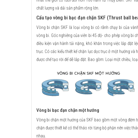
nhất thế giới có tuổi đời hơn 100 năm từ Thụy Điển. SKF v
chất lượng và dải sản phẩm rộng lớn.
Cấu tạo vòng bi bạc đạn chặn SKF (Thrust ball be
Vòng bi chặn SKF là loại vòng bi có rãnh chạy bi của vàn
vòng bi. Góc nghiêng của viên bi 45 độ- cho phép vòng bi ch
điều kiện vận hành tải nặng, khó khăn trong việc lắp đặt lệ
trục. Có các kiểu thiết kế chặn lực dọc trục ở một hướng và
được chế tạo rời để dễ lắp đặt. Bao gồm: Loại một chiều, loại
Vòng bi bạc đạn chặn một hướng
Vòng bi chặn một hướng của SKF bao gồm một vòng đệm trục
chặn được thiết kế có thể tháo rời từng bộ phận nên việc tháo 
nhau.