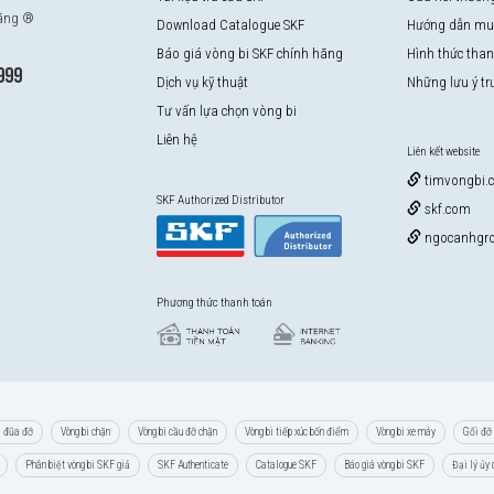
hãng ®
Download Catalogue SKF
Hướng dẫn mu
Báo giá vòng bi SKF chính hãng
Hình thức tha
999
Dịch vụ kỹ thuật
Những lưu ý t
Tư vấn lựa chọn vòng bi
Liên hệ
Liên kết website
timvongbi.
SKF Authorized Distributor
skf.com
ngocanhgro
Phương thức thanh toán
i đũa đỡ
Vòng bi chặn
Vòng bi cầu đỡ chặn
Vòng bi tiếp xúc bốn điểm
Vòng bi xe máy
Gối đỡ 
Phân biệt vòng bi SKF giả
SKF Authenticate
Catalogue SKF
Báo giá vòng bi SKF
Đại lý ủy