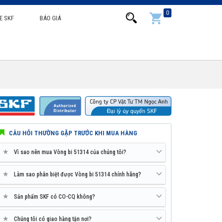
0
E SKF
BÁO GIÁ
CÂU HỎI THƯỜNG GẶP TRƯỚC KHI MUA HÀNG
★
Vì sao nên mua Vòng bi 51314 của chúng tôi?
★
Làm sao phân biệt được Vòng bi 51314 chính hãng?
★
Sản phẩm SKF có CO-CQ không?
★
Chúng tôi có giao hàng tận nơi?