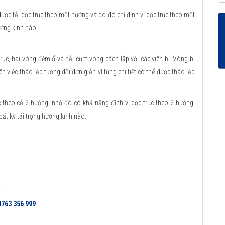
ược tải dọc trục theo một hướng và do đó chỉ định vị dọc trục theo một
ướng kính nào.
, hai vòng đệm ổ và hải cụm vòng cách lắp với các viên bi. Vòng bi
n việc tháo lắp tương đối đơn giản vì từng chi tiết có thể được tháo lắp
c theo cả 2 hướng, nhờ đó có khả năng định vị dọc trục theo 2 hướng.
ất kỳ tải trọng hướng kính nào.
0763 356 999