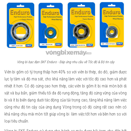
Vòng bi bạc đạn SKF Enduro - Đáp ứng nhu cầu về Tốc độ & Độ tin cậy
Viên bi gốm có tỷ trọng thấp hơn 40% so với viên bi thép, do đó, giảm được
lực ly tâm và độ ma sát, cho khả năng làm việc với tốc độ cao hơn và phát
nhiệt ít hơn. Có độ cứng cao hơn thép, các viên bi gốm ít bị mài mòn bởi dị
vật và bụi bẩn, giảm thiểu tối đa độ rung động, tăng độ cứng vững của vòng
bi và ít bị biến dạng dưới tác động của tải trọng cao, tăng khả năng làm việc
cũng như độ tin cậy của ứng dụng Vòng trong có độ cứng rất cao nên có
khả năng chịu mài mòn tốt giúp vòng bi làm việc tốt hơn và bền hơn so với
loại tiêu chuẩn.
Vòng bi SKF Enduro sử dụng cho bánh xe máy được bôi trơn cho đến hết