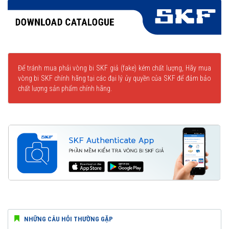
Để tránh mua phải vòng bi SKF giả (fake) kém chất lượng, Hãy mua
vòng bi SKF chính hãng tại các đại lý ủy quyền của SKF để đảm bảo
chất lượng sản phẩm chính hãng.
NHỮNG CÂU HỎI THƯỜNG GẶP