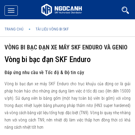
Toggle
navigation
TRANG CHỦ
TÀI LIỆU VÒNG BI SKF
VÒNG BI BẠC ĐẠN XE MÁY SKF ENDURO VÀ GENIO
Vòng bi bạc đạn SKF Enduro
Đáp ứng nhu cầu về Tốc độ & Độ tin cậy
Vòng bi bạc đạn xe máy SKF Enduro cho trục khuỷu của động cơ là giải
pháp hoàn hảo cho nhửng ứng dụng làm việc ở tốc độ cao (lên đến 15000
v/ph). Sử dụng viên bi bằng gốm (một hay toàn bộ viên bi gốm) với vòng
trong được nhiệt luyện bằng phương pháp thấm nitơ (HN3 super hardened)
và vòng cách bằng vật liệu tổng hợp đặc biệt (TN9). Vòng bi quay nhẹ nhàng
hơn với vòng cách TN9, nên nhiệt độ làm việc thấp hơn đồng thời có khả
năng cách nhiệt tốt hơn