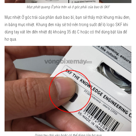
Mực phát quang Ở phía trên và ở góc phải của bao bì SKF
Mực nhiệt Ở góc trái của phần dưới bao bì, bạn sẽ thấy một khung màu đen,
in bằng mực nhiệt. Khung đen này sẽ trở nên trong suốt để lộ logo SKF khi
dùng tay xát lên đến nhiệt độ khoảng 35 độ C hoặc có thể dùng bật lửa để
hơ qua.
Dùng tay chà vào hoặc có thể dùng lửa hơ qua.