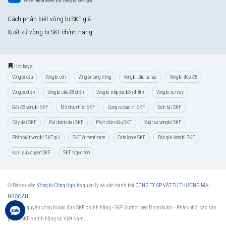
Cách phân biệt vòng bi SKF giả
Xuất xứ vòng bi SKF chính hãng
Hot keys:
Vòng bi cầu
Vòng bi côn
Vòng bi tang trống
Vòng bi cầu tự lựa
Vòng bi đũa đỡ
Vòng bi chặn
Vòng bi cầu đỡ chặn
Vòng bi tiếp xúc bốn điểm
Vòng bi xe máy
Gối đỡ vòng bi SKF
Mỡ chịu nhiệt SKF
Dụng cụ bảo trì SKF
Xích tải SKF
Dây đai SKF
Puli bánh đai SKF
Phớt chặn dầu SKF
Xuất xứ vòng bi SKF
Phân biệt vòng bi SKF giả
SKF Authenticate
Catalogue SKF
Báo giá vòng bi SKF
Đại lý ủy quyền SKF
SKF Ngọc Anh
© Bản quyền
Vòng bi Công Nghiệp
quản lý và vận hành bởi
CÔNG TY CP VẬT TƯ THƯƠNG MẠI
NGỌC ANH
Đại lý ủy quyền vòng bi bạc đạn SKF chính hãng -
SKF Authorized Distributor
- Phân phối các sản
phẩm SKF chính hãng tại Việt Nam.