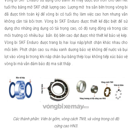
tuổi thọ bằng mỡ SKF chất lượng cao. Lượng mỡ tra sẵn bên trong vòng bi
đã được tính toán kỹ để vòng bi có tuổi thọ làm việc cao hơn nhưng vẫn
không cần tái bôi trơn. Vòng bi SKF Enduro được thiết kế đặc biệt để sử
dụng cho những ứng dụng có tải trọng cao, có độ rung động và trong các
môi trường có nhiều bụi bẩn. Độ bền cao đạt được nhờ thiết kế bảo vệ kép.
Vòng bi SKF Enduro được trang bị hai loại nắp/phớt chặn khác nhau cho
mỗi bên. Phớt chặn cao su màu xanh duơng bảo vệ không để nước và bụi
lọt vào vòng bi trong khi nắp chắn bụi bằng thép loại không tiếp xúc bảo vệ
vòng bi mà vẫn đảm bảo độ ma sát thấp .
Các thành phần: Viên bi gốm, vòng cách TN9, và vòng trong có độ
cứng cao HN3.