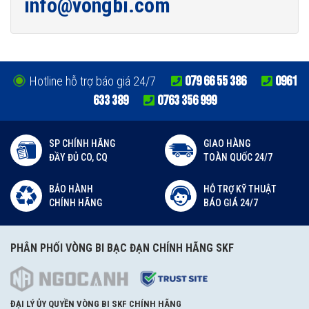
info@vongbi.com
079 66 55 386
0961
Hotline hỗ trợ báo giá 24/7
633 389
0763 356 999
SP CHÍNH HÃNG
GIAO HÀNG
ĐẦY ĐỦ CO, CQ
TOÀN QUỐC 24/7
BẢO HÀNH
HỖ TRỢ KỸ THUẬT
CHÍNH HÃNG
BÁO GIÁ 24/7
PHÂN PHỐI VÒNG BI BẠC ĐẠN CHÍNH HÃNG SKF
ĐẠI LÝ ỦY QUYỀN VÒNG BI SKF CHÍNH HÃNG