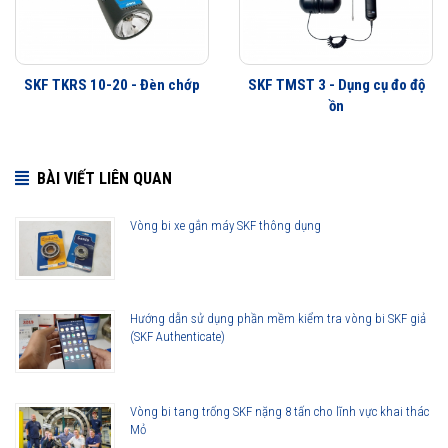
Infrared temperature accuracy: 2 °C (4
°F)
Distance: Short range, maximum 10 cm
SKF TKRS 10-20 - Đèn chớp
SKF TMST 3 - Dụng cụ đo độ
(4 in.) from target
ồn
Operating
In use: –10 to +60 °C (15 to 140 °F)
temperature range:
BÀI VIẾT LIÊN QUAN
While charging: 0 to 40 °C (30 to 105 °F)
Storage temperature:
Vòng bi xe gắn máy SKF thông dụng
– Less than one
–20 to +45 °C (–5 to +115 °F)
month:
– More than one
–20 to +35 °C (–5 to +95 °F)
Hướng dẫn sử dụng phần mềm kiểm tra vòng bi SKF giả
month, but less than
(SKF Authenticate)
six months:
Humidity:
95% relative humidity, non-condensing
Enclosure:
IP 54
Vòng bi tang trống SKF nặng 8 tấn cho lĩnh vực khai thác
Mỏ
Approvals:
CE