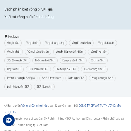
Cách phân biệt vòng bi SKF giả
Xuất xứ vòng bi SKF chính hãng
Hot keys:
Vòng bi cầu
Vòng bi côn
Vòng bi tang trống
Vòng bi cầu tự lựa
Vòng bi đũa đỡ
Vòng bi chặn
Vòng bi cầu đỡ chặn
Vòng bi tiếp xúc bốn điểm
Vòng bi xe máy
Gối đỡ vòng bi SKF
Mỡ chịu nhiệt SKF
Dụng cụ bảo trì SKF
Xích tải SKF
Dây đai SKF
Puli bánh đai SKF
Phớt chặn dầu SKF
Xuất xứ vòng bi SKF
Phân biệt vòng bi SKF giả
SKF Authenticate
Catalogue SKF
Báo giá vòng bi SKF
Đại lý ủy quyền SKF
SKF Ngọc Anh
© Bản quyền
Vòng bi Công Nghiệp
quản lý và vận hành bởi
CÔNG TY CP VẬT TƯ THƯƠNG MẠI
NGỌC ANH
Đại lý ủy quyền vòng bi bạc đạn SKF chính hãng -
SKF Authorized Distributor
- Phân phối các sản
phẩm SKF chính hãng tại Việt Nam.