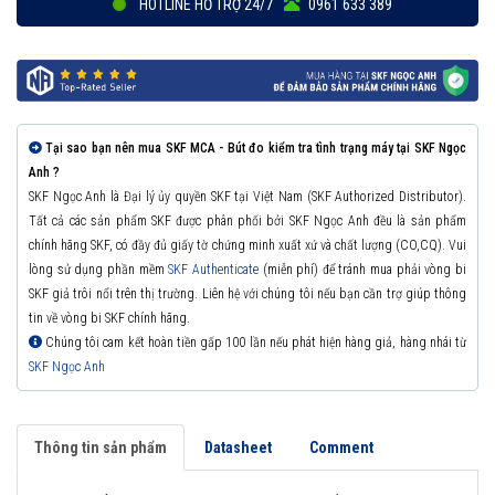
HOTLINE HỖ TRỢ 24/7
0961 633 389
Tại sao bạn nên mua SKF MCA - Bút đo kiểm tra tình trạng máy tại SKF Ngọc
Anh ?
SKF Ngọc Anh là Đại lý ủy quyền SKF tại Việt Nam (SKF Authorized Distributor).
Tất cả các sản phẩm SKF được phân phối bởi SKF Ngọc Anh đều là sản phẩm
chính hãng SKF, có đầy đủ giấy tờ chứng minh xuất xứ và chất lượng (CO,CQ). Vui
lòng sử dụng phần mềm
SKF Authenticate
(miễn phí) để tránh mua phải vòng bi
SKF giả trôi nổi trên thị trường. Liên hệ với chúng tôi nếu bạn cần trợ giúp thông
tin về vòng bi SKF chính hãng.
Chúng tôi cam kết hoàn tiền gấp 100 lần nếu phát hiện hàng giả, hàng nhái từ
SKF Ngọc Anh
Thông tin sản phẩm
Datasheet
Comment