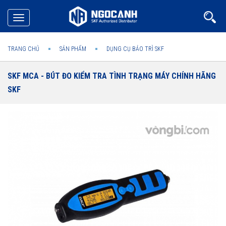
Toggle
navigation
TRANG CHỦ
SẢN PHẨM
DỤNG CỤ BẢO TRÌ SKF
SKF MCA - BÚT ĐO KIỂM TRA TÌNH TRẠNG MÁY CHÍNH HÃNG
SKF