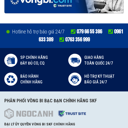
079 66 55 386
0961
Hotline hỗ trợ báo giá 24/7
633 389
0763 356 999
SP CHÍNH HÃNG
GIAO HÀNG
ĐẦY ĐỦ CO, CQ
TOÀN QUỐC 24/7
BẢO HÀNH
HỖ TRỢ KỸ THUẬT
CHÍNH HÃNG
BÁO GIÁ 24/7
PHÂN PHỐI VÒNG BI BẠC ĐẠN CHÍNH HÃNG SKF
ĐẠI LÝ ỦY QUYỀN VÒNG BI SKF CHÍNH HÃNG