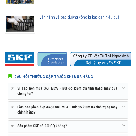
Drop test:
2 m (6.6 ft.)
Weight:
125 g (4.4 oz.)
Vận hành và bảo dưỡng vòng bi bạc đạn hiệu quả
Dimensions:
– Length:
200,0 mm (7.90 in.)
– Width:
47,0 mm (1.85 in.)
– Height:
25,4 mm (1.00 in.)
Battery life:
10 hours before charging again (­ 1 000
measurements)
– With external
Up to 55% less battery life
CÂU HỎI THƯỜNG GẶP TRƯỚC KHI MUA HÀNG
sensor:
Supported external
Any standard accelerometer with 100
★
Vì sao nên mua SKF MCA - Bút đo kiểm tra tình trạng máy của
chúng tôi?
sensor:
mV/g sensitivity constant current
External sensor
24 V DC at 3,5 mA
★
Làm sao phân biệt được SKF MCA - Bút đo kiểm tra tình trạng máy
chính hãng?
power:
Charger
Universal AC/DC wall plug-in
★
Sản phẩm SKF có CO-CQ không?
specifications: