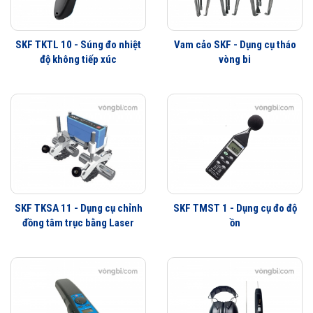
Vibration pickup:
– Internal:
Integrated piezoelectric acceleration
SKF TKTL 10 - Súng đo nhiệt
Vam cảo SKF - Dụng cụ tháo
– External:
Accepts a standard 100 mV/g constant
độ không tiếp xúc
vòng bi
current accelerometer
Temperature sensor:
Internal infrared temperature sensor
Measurements:
– Velocity:
Range: 0,7 to 65,0 mm/s (RMS) (0.04 to
3.60 in./s (equivalent Peak)), meets ISO
10816-3
Frequency: 10 to 1 000 Hz, meets ISO
SKF TKSA 11 - Dụng cụ chỉnh
SKF TMST 1 - Dụng cụ đo độ
2954
đồng tâm trục bằng Laser
ồn
– Enveloped
Range: 0,2 to 50,0 gE
acceleration:
· Frequency: Similar to Band 3 (500 to 10
000 Hz)
– Temperature:
Range: –20 to +200 °C (–5 to +390 °F)