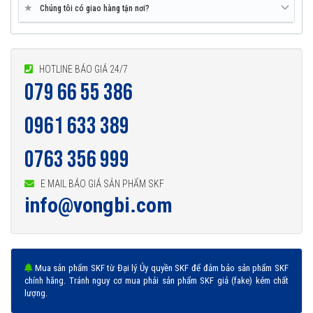
Input: 90 to 264 V AC, 47 to 60 Hz
★
Chúng tôi có giao hàng tận nơi?
Output: 5 V DC regulated
3 to 4 hours for a full charge
HOTLINE BÁO GIÁ 24/7
079 66 55 386
SKF MCA - Bút đo kiểm tra tình trạng máy được phân
phối chính hãng
0961 633 389
0763 356 999
Đại lý ủy quyền SKF chính hãng - SKF Authorized Distributor
Hotline 24/7:
079 66 55 386
0961 633 389
0763 356
E MAIL BÁO GIÁ SẢN PHẨM SKF
999
info@vongbi.com
Mua sản phẩm SKF từ Đại lý Ủy quyền SKF để đảm bảo sản phẩm SKF
chính hãng. Tránh nguy cơ mua phải sản phẩm SKF giả (fake) kém chất
lượng.