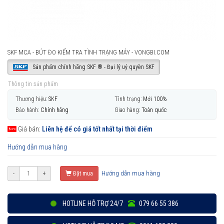
SKF MCA - BÚT ĐO KIỂM TRA TÌNH TRẠNG MÁY - VONGBI.COM
Sản phẩm chính hãng SKF ® - Đại lý uỷ quyền SKF
Thông tin sản phẩm
Thương hiệu:
SKF
Tình trạng:
Mới 100%
Bảo hành:
Chính hãng
Giao hàng:
Toàn quốc
Giá bán:
Liên hệ để có giá tốt nhất tại thời điểm
Hướng dẫn mua hàng
Hướng dẫn mua hàng
-
+
Đặt mua
HOTLINE HỖ TRỢ 24/7
079 66 55 386