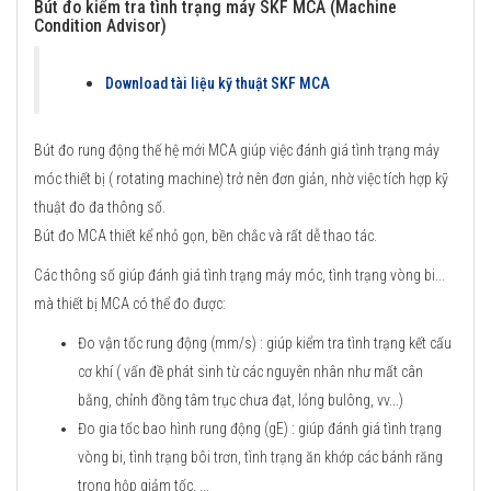
Bút đo kiểm tra tình trạng máy SKF MCA (Machine
Condition Advisor)
Download tài liệu kỹ thuật SKF MCA
Bút đo rung động thế hệ mới MCA giúp việc đánh giá tình trạng máy
móc thiết bị ( rotating machine) trở nên đơn giản, nhờ việc tích hợp kỹ
thuật đo đa thông số.
Bút đo MCA thiết kể nhỏ gọn, bền chắc và rất dễ thao tác.
Các thông số giúp đánh giá tình trạng máy móc, tình trạng vòng bi...
mà thiết bị MCA có thể đo được:
Đo vận tốc rung động (mm/s) : giúp kiểm tra tình trạng kết cấu
cơ khí ( vấn đề phát sinh từ các nguyên nhân như mất cân
bằng, chỉnh đồng tâm trục chưa đạt, lỏng bulông, vv...)
Đo gia tốc bao hình rung động (gE) : giúp đánh giá tình trạng
vòng bi, tình trạng bôi trơn, tình trạng ăn khớp các bánh răng
trong hộp giảm tốc, ...