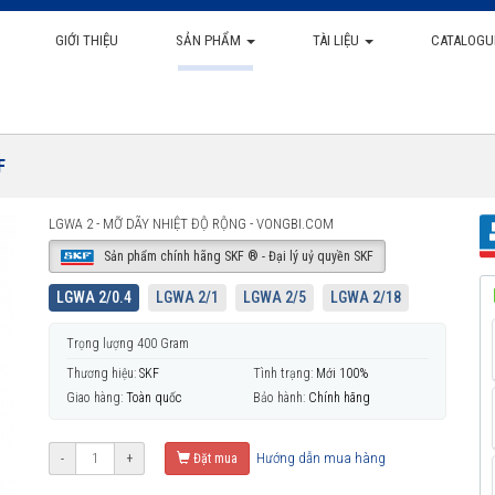
GIỚI THIỆU
SẢN PHẨM
TÀI LIỆU
CATALOGU
F
LGWA 2 - MỠ DÃY NHIỆT ĐỘ RỘNG - VONGBI.COM
Sản phẩm chính hãng SKF ® - Đại lý uỷ quyền SKF
LGWA 2/0.4
LGWA 2/1
LGWA 2/5
LGWA 2/18
Trọng lượng 400 Gram
Thương hiệu:
SKF
Tình trạng:
Mới 100%
Giao hàng:
Toàn quốc
Bảo hành:
Chính hãng
Hướng dẫn mua hàng
-
+
Đặt mua