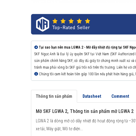
Tại sao bạn nên mua LGWA 2 - Mỡ dãy nhiệt độ rộng tại SKF Ngọ
SKF Ngọc Anh là Đại lý ủy quyền SKF tại Việt Nam (SKF Authorized
sản phẩm chính hãng SKF, có đầy đủ giấy tờ chứng minh xuất xứ v
tránh mua phải vòng bi SKF giả trôi nổi trên thị trường. Liên hệ với 
Chúng tôi cam kết hoàn tiền gấp 100 lần nếu phát hiện hàng giả,
Thông tin sản phẩm
Datasheet
Comment
Mỡ SKF LGWA 2, Thông tin sản phẩm mỡ LGWA 2
LGWA 2 là dòng mỡ có dãy nhiệt độ hoạt động rộng từ –30°
xe tải, Máy giặt, Mô tơ điện...