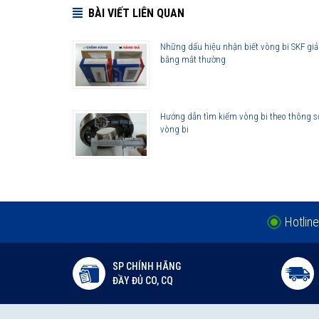
Sau khi mở hộp LGWA 2 để sử dụng, Nếu lượng mỡ còn tron
BÀI VIẾT LIÊN QUAN
khô ráo, nhiệt độ vừa phải, tránh tiếp xúc với những nơi có
bơm mỡ
chuyên nghiệp của SKF để có hiệu quả tốt nhất.
Những dấu hiệu nhận biết vòng bi SKF giả
bằng mắt thường
Cách lựa chọn các loại mỡ bôi trơn vòng bi
Kiến thức về bôi trơn vòng bi
Hướng dẫn tìm kiếm vòng bi theo thông s
LGWA 2 - Mỡ dãy nhiệt độ rộng được phân phối
vòng bi
Đại lý ủy quyền SKF chính hãng - SKF Authorized Distributor
Hotline 24/7:
079 66 55 386
0961 633 389
Hotline
SP CHÍNH HÃNG
ĐẦY ĐỦ CO, CQ