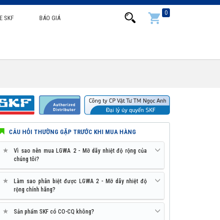
0
E SKF
BÁO GIÁ
CÂU HỎI THƯỜNG GẶP TRƯỚC KHI MUA HÀNG
★
Vì sao nên mua LGWA 2 - Mỡ dãy nhiệt độ rộng của
chúng tôi?
★
Làm sao phân biệt được LGWA 2 - Mỡ dãy nhiệt độ
rộng chính hãng?
★
Sản phẩm SKF có CO-CQ không?