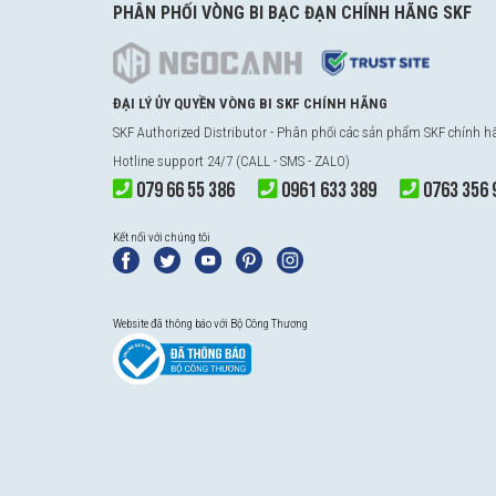
PHÂN PHỐI VÒNG BI BẠC ĐẠN CHÍNH HÃNG SKF
ĐẠI LÝ ỦY QUYỀN VÒNG BI SKF CHÍNH HÃNG
SKF Authorized Distributor - Phân phối các sản phẩm SKF chính 
Hotline support 24/7 (CALL - SMS - ZALO)
079 66 55 386
0961 633 389
0763 356 
Kết nối với chúng tôi
Website đã thông báo với Bộ Công Thương