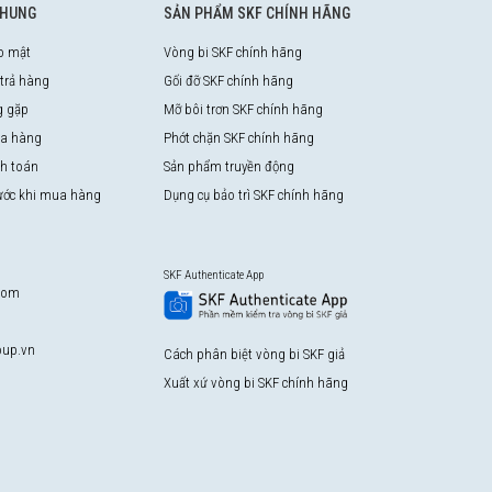
CHUNG
SẢN PHẨM SKF CHÍNH HÃNG
o mật
Vòng bi SKF chính hãng
 trả hàng
Gối đỡ SKF chính hãng
g gặp
Mỡ bôi trơn SKF chính hãng
a hàng
Phớt chặn SKF chính hãng
nh toán
Sản phẩm truyền động
rước khi mua hàng
Dụng cụ bảo trì SKF chính hãng
SKF Authenticate App
com
up.vn
Cách phân biệt vòng bi SKF giả
Xuất xứ vòng bi SKF chính hãng