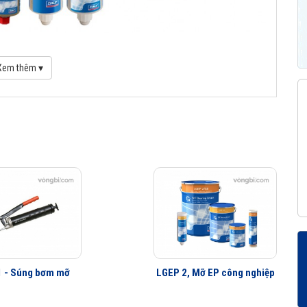
Xem thêm ▾
ẩm chính hãng có CO, CQ
 - Súng bơm mỡ
LGEP 2, Mỡ EP công nghiệp