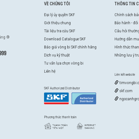
VỀ CHÚNG TÔI
THÔNG TIN 
Đại lý ủy quyền SKF
Chính sách bả
Giới thiệu chung
Bảo hành - đổi
Tài liệu tra cứu SKF
Câu hỏi thườn
hãng ®
Download Catalogue SKF
Hướng dẫn mu
Báo giá vòng bi SKF chính hãng
Hình thức tha
999
Dịch vụ kỹ thuật
Những lưu ý t
Tư vấn lựa chọn vòng bi
Liên hệ
Liên kết website
timvongbi.
SKF Authorized Distributor
skf.com
ngocanhgro
Phương thức thanh toán