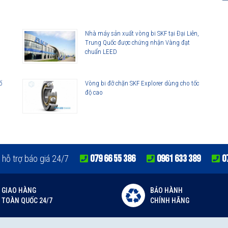
g hộp mà chưa sử dụng hết, đóng chặt nắp hộp lại và để ở những nơi
 nhiệt độ cao, ẩm mốc... dễ gây hư hại cho mỡ. Sử dụng các loại
dụng cụ
Nhà máy sản xuất vòng bi SKF tại Đại Liên,
Trung Quốc được chứng nhận Vàng đạt
chuẩn LEED
ố
Vòng bi đỡ chặn SKF Explorer dùng cho tốc
 chính hãng
độ cao
0763 356 999
079 66 55 386
0961 633 389
0
 hỗ trợ báo giá 24/7
GIAO HÀNG
BẢO HÀNH
TOÀN QUỐC 24/7
CHÍNH HÃNG