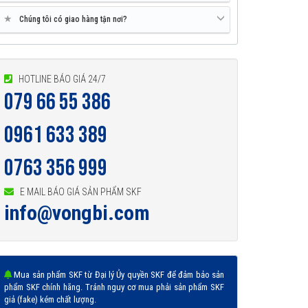
★
Chúng tôi có giao hàng tận nơi?
HOTLINE BÁO GIÁ 24/7
079 66 55 386
0961 633 389
0763 356 999
E MAIL BÁO GIÁ SẢN PHẨM SKF
info@vongbi.com
Mua sản phẩm SKF từ Đại lý Ủy quyền SKF để đảm bảo sản
phẩm SKF chính hãng. Tránh nguy cơ mua phải sản phẩm SKF
giả (fake) kém chất lượng.