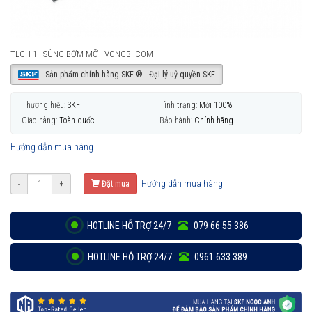
TLGH 1 - SÚNG BƠM MỠ - VONGBI.COM
Sản phẩm chính hãng SKF ® - Đại lý uỷ quyền SKF
Thương hiệu:
SKF
Tình trạng:
Mới 100%
Giao hàng:
Toàn quốc
Bảo hành:
Chính hãng
Hướng dẫn mua hàng
Hướng dẫn mua hàng
-
+
Đặt mua
HOTLINE HỖ TRỢ 24/7
079 66 55 386
HOTLINE HỖ TRỢ 24/7
0961 633 389