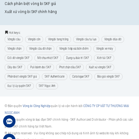
Cách phân biệt vòng bi SKF giả
Xuất xứ vòng bi SKF chính hãng
Hot keys:
Vòng bi cầu
Vòng bi côn
Vòng bi tang trống
Vòng bi cầu tự lựa
Vòng bi đũa đỡ
Vòng bi chặn
Vòng bi cầu đỡ chặn
Vòng bi tiếp xúc bốn điểm
Vòng bi xe máy
Gối đỡ vòng bi SKF
Mỡ chịu nhiệt SKF
Dụng cụ bảo trì SKF
Xích tải SKF
Dây đai SKF
Puli bánh đai SKF
Phớt chặn dầu SKF
Xuất xứ vòng bi SKF
Phân biệt vòng bi SKF giả
SKF Authenticate
Catalogue SKF
Báo giá vòng bi SKF
Đại lý ủy quyền SKF
SKF Ngọc Anh
© Bản quyền
Vòng bi Công Nghiệp
quản lý và vận hành bởi
CÔNG TY CP VẬT TƯ THƯƠNG MẠI
NGỌC ANH
Đại lý ủy quyền vòng bi bạc đạn SKF chính hãng -
SKF Authorized Distributor
- Phân phối các sản
phẩm SKF chính hãng tại Việt Nam.
® All rights reserved - Vui lòng không sao chép nội dung và hình ảnh từ website này khi không