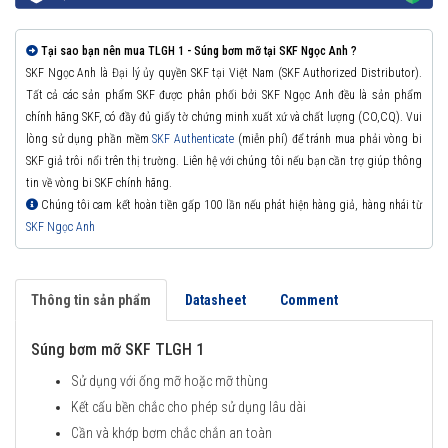
Tại sao bạn nên mua TLGH 1 - Súng bơm mỡ tại SKF Ngọc Anh ?
SKF Ngọc Anh là Đại lý ủy quyền SKF tại Việt Nam (SKF Authorized Distributor).
Tất cả các sản phẩm SKF được phân phối bởi SKF Ngọc Anh đều là sản phẩm
chính hãng SKF, có đầy đủ giấy tờ chứng minh xuất xứ và chất lượng (CO,CQ). Vui
lòng sử dụng phần mềm
SKF Authenticate
(miễn phí) để tránh mua phải vòng bi
SKF giả trôi nổi trên thị trường. Liên hệ với chúng tôi nếu bạn cần trợ giúp thông
tin về vòng bi SKF chính hãng.
Chúng tôi cam kết hoàn tiền gấp 100 lần nếu phát hiện hàng giả, hàng nhái từ
SKF Ngọc Anh
Thông tin sản phẩm
Datasheet
Comment
Súng bơm mỡ SKF TLGH 1
Sử dụng với ống mỡ hoặc mỡ thùng
Kết cấu bền chắc cho phép sử dụng lâu dài
Cần và khớp bơm chắc chắn an toàn