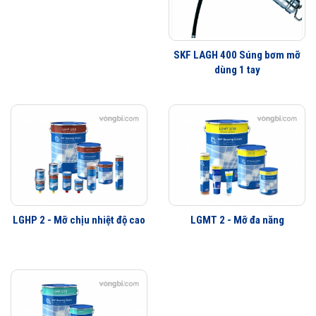
SKF LAGH 400 Súng bơm mỡ
dùng 1 tay
LGHP 2 - Mỡ chịu nhiệt độ cao
LGMT 2 - Mỡ đa năng
TLGH 1 - Súng bơm mỡ được phân phối chính hãng
Đại lý ủy quyền SKF chính hãng - SKF Authorized Distributor
Hotline 24/7:
079 66 55 386
0961 633 389
0763 356