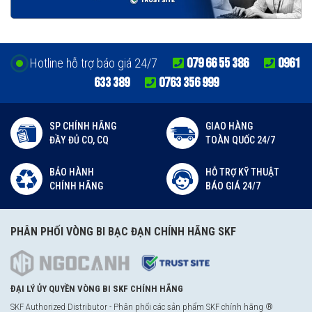
079 66 55 386
0961
Hotline hỗ trợ báo giá 24/7
633 389
0763 356 999
SP CHÍNH HÃNG
GIAO HÀNG
ĐẦY ĐỦ CO, CQ
TOÀN QUỐC 24/7
BẢO HÀNH
HỖ TRỢ KỸ THUẬT
CHÍNH HÃNG
BÁO GIÁ 24/7
PHÂN PHỐI VÒNG BI BẠC ĐẠN CHÍNH HÃNG SKF
ĐẠI LÝ ỦY QUYỀN VÒNG BI SKF CHÍNH HÃNG
SKF Authorized Distributor - Phân phối các sản phẩm SKF chính hãng ®