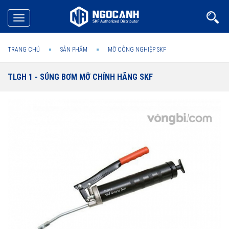
Toggle
navigation
TRANG CHỦ
SẢN PHẨM
MỠ CÔNG NGHIỆP SKF
TLGH 1 - SÚNG BƠM MỠ CHÍNH HÃNG SKF