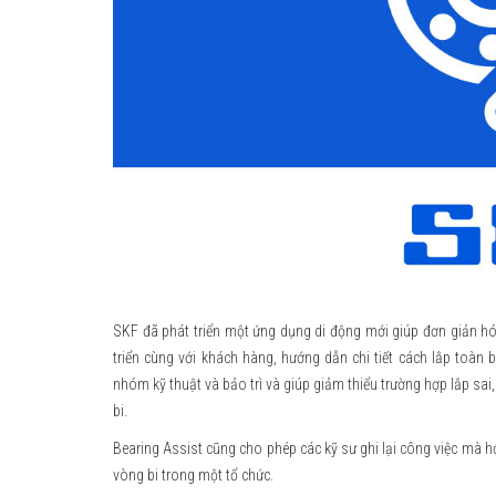
SKF đã phát triển một ứng dụng di động mới giúp đơn giản hóa
triển cùng với khách hàng, hướng dẫn chi tiết cách lắp toàn
nhóm kỹ thuật và bảo trì và giúp giảm thiểu trường hợp lắp sai, 
bi.
Bearing Assist cũng cho phép các kỹ sư ghi lại công việc mà họ 
vòng bi trong một tổ chức.