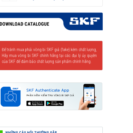
Để tránh mua phải vòng bi SKF giả (fake) kém chất lượng,
Hãy mua vòng bi SKF chính hãng tại các đại lý ủy quyền
của SKF để đảm bảo chất lượng sản phẩm chính hãng.
NHỮNG CÂU HỎI THƯỜNG GẶP