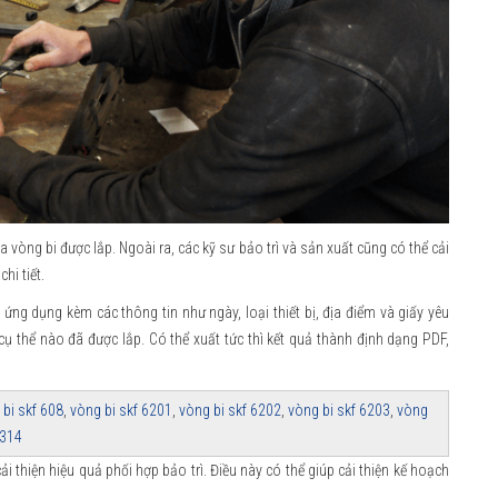
ủa vòng bi được lắp. Ngoài ra, các kỹ sư bảo trì và sản xuất cũng có thể cải
hi tiết.
 ứng dụng kèm các thông tin như ngày, loại thiết bị, địa điểm và giấy yêu
cụ thể nào đã được lắp. Có thể xuất tức thì kết quả thành định dạng PDF,
 bi skf 608
,
vòng bi skf 6201
,
vòng bi skf 6202
,
vòng bi skf 6203
,
vòng
6314
ải thiện hiệu quả phối hợp bảo trì. Điều này có thể giúp cải thiện kế hoạch