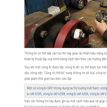
Thông tin có thể tiếp cận tức thì này giúp cải thiện hiệu năng c
thiện kỹ thuật lắp của mình bằng cách làm theo các hướng dẫn c
Sau khi một vòng bi được lắp, vòng bi đó có thể được lưu trên
cầu công việc. Cũng có thể bổ sung thông tin về loại vòng bi 
giúp giảm thời gian tạo báo cáo lắp.
Một số vòng bi SKF thông dụng tại thị trường Việt Nam:
vòng
bi skf 6205
,
vòng bi skf 6208
,
vòng bi skf 6306
,
vòng bi skf 
Việc các thông tin này được ghi lại một cách hiệu quả sẽ giúp c
bảo trì và quan trọng hơn cả là tăng độ tin cậy của thiết bị.