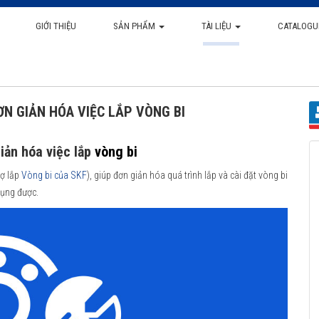
GIỚI THIỆU
SẢN PHẨM
TÀI LIỆU
CATALOGU
ƠN GIẢN HÓA VIỆC LẮP VÒNG BI
iản hóa việc lắp
vòng bi
rợ lắp
Vòng bi của SKF
), giúp đơn giản hóa quá trình lắp và cài đặt vòng bi
dụng được.