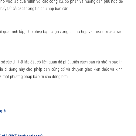
 cho việc lắp của mình với các công cụ, bộ phận và hướng dẫn phù hợp để
hấy tất cả các thông tin phù hợp bạn cần.
 quá trình lắp, cho phép bạn chọn vòng bi phù hợp và theo dõi các trao
 sẻ các chi tiết lắp đặt có liên quan để phát triển cách bạn và nhóm bảo trì
bị di động này cho phép bạn củng cố và chuyển giao kiến thức và kinh
 ra một phương pháp bảo trì chủ động hơn.
 giả