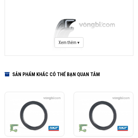
Xem thêm ▾
SẢN PHẨM KHÁC CÓ THỂ BẠN QUAN TÂM
Download Catalogue Phớt chặn dầu SKF
Phớt là một bộ phận quan trọng trong việc che chắn bảo vệ vòng bi.
Dãy sản phẩm của SKF bao gồm các loại phớt tiếp xúc với bề mặt cố