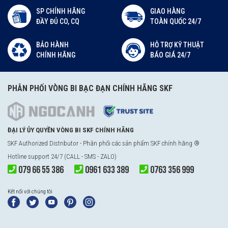
SP CHÍNH HÃNG
GIAO HÀNG
ĐẦY ĐỦ CO, CQ
TOÀN QUỐC 24/7
BẢO HÀNH
HỖ TRỢ KỸ THUẬT
CHÍNH HÃNG
BÁO GIÁ 24/7
PHÂN PHỐI VÒNG BI BẠC ĐẠN CHÍNH HÃNG SKF
ĐẠI LÝ ỦY QUYỀN VÒNG BI SKF CHÍNH HÃNG
SKF Authorized Distributor - Phân phối các sản phẩm SKF chính hãng ®
Hotline support 24/7 (CALL - SMS - ZALO)
079 66 55 386
0961 633 389
0763 356 999
Kết nối với chúng tôi