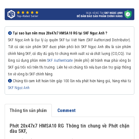
Tại sao bạn nên mua 20x47x7 HMSA10 RG tại SKF Ngọc Anh ?
SKF Ngọc Anh là Đại lý ủy quyền SKF tại Việt Nam (SKF Authorized Distributor).
Tất cả các sản phẩm SKF được phân phối bởi SKF Ngọc Anh đều là sản phẩm
chính hãng SKF, có đầy đủ giấy tờ chứng minh xuất xứ và chất lượng (CO,CQ). Vui
lòng sử dụng phần mềm
SKF Authenticate
(miễn phí) để tránh mua phải vòng bi
SKF giả trôi nổi trên thị trường. Liên hệ với chúng tôi nếu bạn cần trợ giúp thông
tin về vòng bi SKF chính hãng.
Chúng tôi cam kết hoàn tiền gấp 100 lần nếu phát hiện hàng giả, hàng nhái từ
SKF Ngọc Anh
Thông tin sản phẩm
Comment
Phớt 20x47x7 HMSA10 RG Thông tin chung về Phớt chặn
dầu SKF,