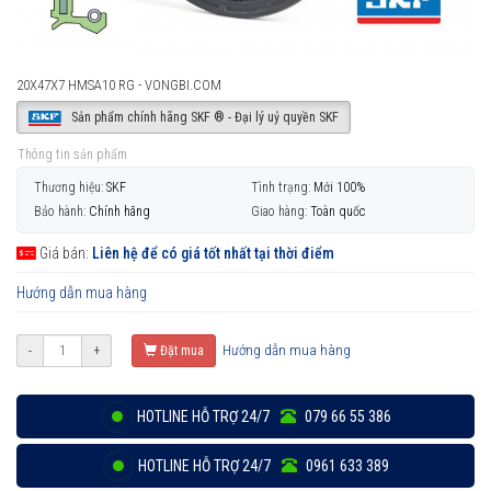
20X47X7 HMSA10 RG - VONGBI.COM
Sản phẩm chính hãng SKF ® - Đại lý uỷ quyền SKF
Thông tin sản phẩm
Thương hiệu:
SKF
Tình trạng:
Mới 100%
Bảo hành:
Chính hãng
Giao hàng:
Toàn quốc
Giá bán:
Liên hệ để có giá tốt nhất tại thời điểm
Hướng dẫn mua hàng
Hướng dẫn mua hàng
-
+
Đặt mua
HOTLINE HỖ TRỢ 24/7
079 66 55 386
HOTLINE HỖ TRỢ 24/7
0961 633 389