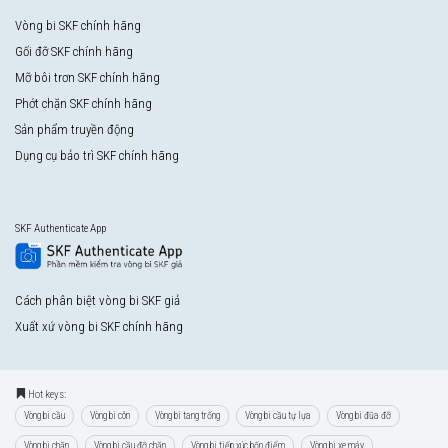
Vòng bi SKF chính hãng
Gối đỡ SKF chính hãng
Mỡ bôi trơn SKF chính hãng
Phớt chặn SKF chính hãng
Sản phẩm truyền động
Dụng cụ bảo trì SKF chính hãng
SKF Authenticate App
Cách phân biệt vòng bi SKF giả
Xuất xứ vòng bi SKF chính hãng
Hot keys:
Vòng bi cầu
Vòng bi côn
Vòng bi tang trống
Vòng bi cầu tự lựa
Vòng bi đũa đỡ
Vòng bi chặn
Vòng bi cầu đỡ chặn
Vòng bi tiếp xúc bốn điểm
Vòng bi xe máy