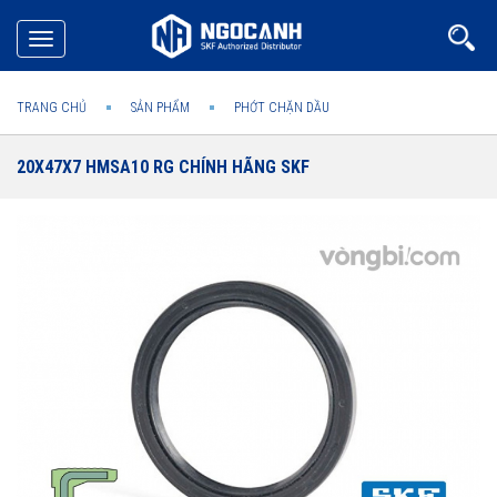
Toggle
navigation
TRANG CHỦ
SẢN PHẨM
PHỚT CHẶN DẦU
20X47X7 HMSA10 RG CHÍNH HÃNG SKF