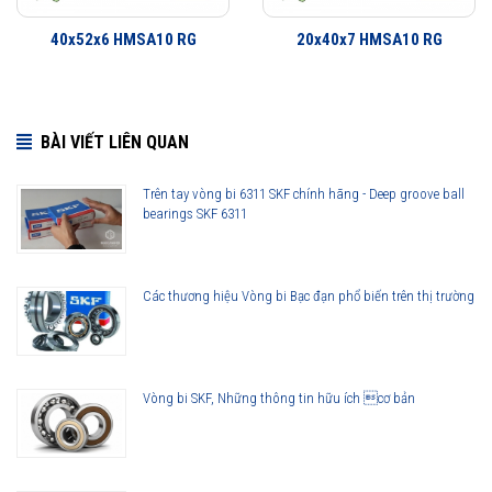
40x52x6 HMSA10 RG
20x40x7 HMSA10 RG
BÀI VIẾT LIÊN QUAN
Trên tay vòng bi 6311 SKF chính hãng - Deep groove ball
bearings SKF 6311
20x47x7 HMSA10 RG được phân phối chính hãng
Các thương hiệu Vòng bi Bạc đạn phổ biến trên thị trường
Đại lý ủy quyền SKF chính hãng - SKF Authorized Distributor
Hotline 24/7:
079 66 55 386
0961 633 389
0763 356
Vòng bi SKF, Những thông tin hữu ích cơ bản
999