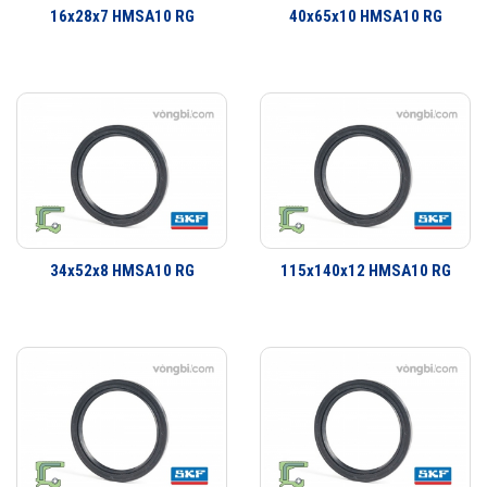
16x28x7 HMSA10 RG
40x65x10 HMSA10 RG
định hay bề mặt trượt và xoay. Đa dạng thiết kế có khả năng đáp ứng
hầu như toàn bộ tất cả các yêu cầu ứng dụng. Không chỉ là các ứng
dụng làm kín đơn giản mà còn có một dãy sản phẩm đa dạng cho các
yêu cầu ứng dụng công nghiệp. SKF có thể cung cấp các giải pháp
làm kín cho khách hàng từ thiết kế đến sản xuất số lượng lớn, từ lắp
cho thiết bị ban đầu đến thị trường thay thế sau đó.
34x52x8 HMSA10 RG
115x140x12 HMSA10 RG