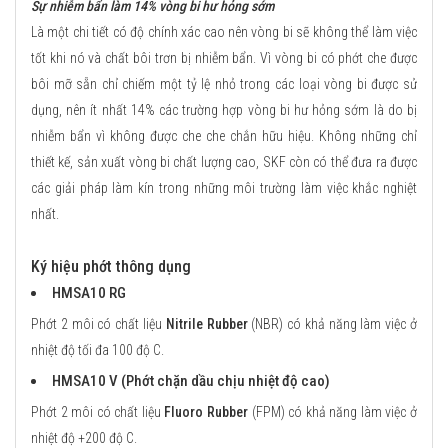
Sự nhiễm bẩn làm 14% vòng bi hư hỏng sớm
Là một chi tiết có độ chính xác cao nên vòng bi sẽ không thể làm việc
tốt khi nó và chất bôi trơn bị nhiễm bẩn. Vì vòng bi có phớt che được
bôi mỡ sẵn chỉ chiếm một tỷ lệ nhỏ trong các loại vòng bi được sử
dụng, nên ít nhất 14% các trường hợp vòng bi hư hỏng sớm là do bị
nhiễm bẩn vì không được che che chắn hữu hiệu. Không những chỉ
thiết kế, sản xuất vòng bi chất lượng cao, SKF còn có thể đưa ra được
các giải pháp làm kín trong những môi trường làm việc khắc nghiệt
nhất.
Ký hiệu phớt thông dụng
HMSA10 RG
Phớt 2 môi có chất liệu
Nitrile Rubber
(NBR) có khả năng làm việc ở
nhiệt độ tối đa 100 độ C.
HMSA10 V (Phớt chặn dầu chịu nhiệt độ cao)
Phớt 2 môi có chất liệu
Fluoro Rubber
(FPM) có khả năng làm việc ở
nhiệt độ +200 độ C.