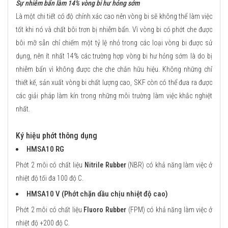
Sự nhiễm bẩn làm 14% vòng bi hư hỏng sớm
Là một chi tiết có độ chính xác cao nên vòng bi sẽ không thể làm việc
tốt khi nó và chất bôi trơn bị nhiễm bẩn. Vì vòng bi có phớt che được
bôi mỡ sẵn chỉ chiếm một tỷ lệ nhỏ trong các loại vòng bi được sử
dụng, nên ít nhất 14% các trường hợp vòng bi hư hỏng sớm là do bị
nhiễm bẩn vì không được che che chắn hữu hiệu. Không những chỉ
thiết kế, sản xuất vòng bi chất lượng cao, SKF còn có thể đưa ra được
các giải pháp làm kín trong những môi trường làm việc khắc nghiệt
nhất.
Ký hiệu phớt thông dụng
HMSA10 RG
Phớt 2 môi có chất liệu
Nitrile Rubber
(NBR) có khả năng làm việc ở
nhiệt độ tối đa 100 độ C.
HMSA10 V (Phớt chặn dầu chịu nhiệt độ cao)
Phớt 2 môi có chất liệu
Fluoro Rubber
(FPM) có khả năng làm việc ở
nhiệt độ +200 độ C.