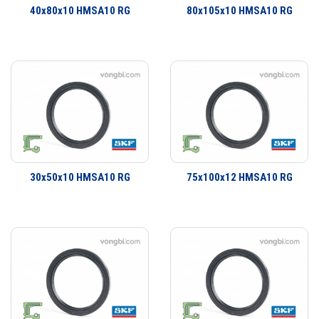
40x80x10 HMSA10 RG
80x105x10 HMSA10 RG
định hay bề mặt trượt và xoay. Đa dạng thiết kế có khả năng đáp ứng
hầu như toàn bộ tất cả các yêu cầu ứng dụng. Không chỉ là các ứng
dụng làm kín đơn giản mà còn có một dãy sản phẩm đa dạng cho các
yêu cầu ứng dụng công nghiệp. SKF có thể cung cấp các giải pháp
làm kín cho khách hàng từ thiết kế đến sản xuất số lượng lớn, từ lắp
cho thiết bị ban đầu đến thị trường thay thế sau đó.
30x50x10 HMSA10 RG
75x100x12 HMSA10 RG