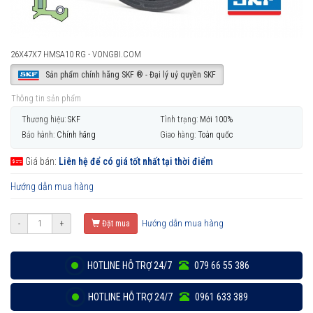
26X47X7 HMSA10 RG - VONGBI.COM
Sản phẩm chính hãng SKF ® - Đại lý uỷ quyền SKF
Thông tin sản phẩm
Thương hiệu:
SKF
Tình trạng:
Mới 100%
Bảo hành:
Chính hãng
Giao hàng:
Toàn quốc
Giá bán:
Liên hệ để có giá tốt nhất tại thời điểm
Hướng dẫn mua hàng
Hướng dẫn mua hàng
-
+
Đặt mua
HOTLINE HỖ TRỢ 24/7
079 66 55 386
HOTLINE HỖ TRỢ 24/7
0961 633 389