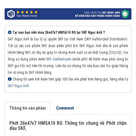
Tại sao bạn nên mua 26x47x7 HMSA10 RG tại SKF Ngọc Anh ?
SKF Ngọc Anh là Đại lý ủy quyền SKF tại Việt Nam (SKF Authorized Distributor).
Tất cả các sản phẩm SKF được phân phối bởi SKF Ngọc Anh đều là sản phẩm
chính hãng SKF, có đầy đủ giấy tờ chứng minh xuất xứ và chất lượng (CO,CQ). Vui
lòng sử dụng phần mềm
SKF Authenticate
(miễn phí) để tránh mua phải vòng bi
SKF giả trôi nổi trên thị trường. Liên hệ với chúng tôi nếu bạn cần trợ giúp thông
tin về vòng bi SKF chính hãng.
Chúng tôi cam kết hoàn tiền gấp 100 lần nếu phát hiện hàng giả, hàng nhái từ
SKF Ngọc Anh
Thông tin sản phẩm
Comment
Phớt 26x47x7 HMSA10 RG Thông tin chung về Phớt chặn
dầu SKF,