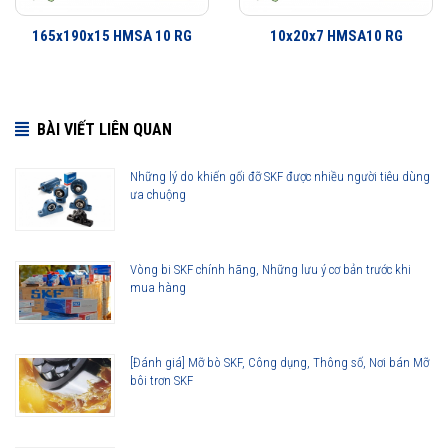
165x190x15 HMSA 10 RG
10x20x7 HMSA10 RG
BÀI VIẾT LIÊN QUAN
Những lý do khiến gối đỡ SKF được nhiều người tiêu dùng
ưa chuộng
26x47x7 HMSA10 RG được phân phối chính hãng
Vòng bi SKF chính hãng, Những lưu ý cơ bản trước khi
mua hàng
Đại lý ủy quyền SKF chính hãng - SKF Authorized Distributor
Hotline 24/7:
079 66 55 386
0961 633 389
0763 356
[Đánh giá] Mỡ bò SKF, Công dụng, Thông số, Nơi bán Mỡ
999
bôi trơn SKF