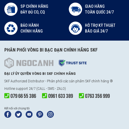
SP CHÍNH HÃNG
GIAO HÀNG
ĐẦY ĐỦ CO, CQ
TOÀN QUỐC 24/7
BẢO HÀNH
HỖ TRỢ KỸ THUẬT
CHÍNH HÃNG
BÁO GIÁ 24/7
PHÂN PHỐI VÒNG BI BẠC ĐẠN CHÍNH HÃNG SKF
ĐẠI LÝ ỦY QUYỀN VÒNG BI SKF CHÍNH HÃNG
SKF Authorized Distributor - Phân phối các sản phẩm SKF chính hãng ®
Hotline support 24/7 (CALL - SMS - ZALO)
079 66 55 386
0961 633 389
0763 356 999
Kết nối với chúng tôi