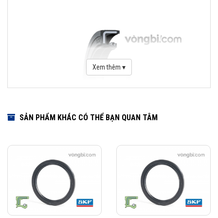
Xem thêm ▾
SẢN PHẨM KHÁC CÓ THỂ BẠN QUAN TÂM
Download Catalogue Phớt chặn dầu SKF
Phớt là một bộ phận quan trọng trong việc che chắn bảo vệ vòng bi.
Dãy sản phẩm của SKF bao gồm các loại phớt tiếp xúc với bề mặt cố