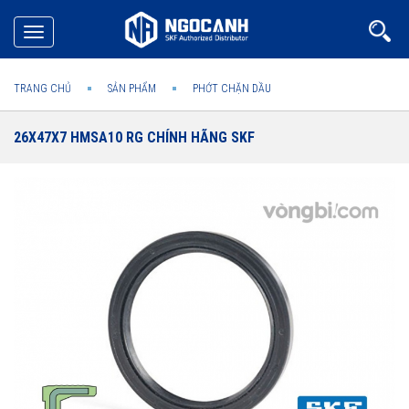
Toggle
navigation
TRANG CHỦ
SẢN PHẨM
PHỚT CHẶN DẦU
26X47X7 HMSA10 RG CHÍNH HÃNG SKF