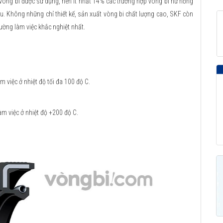
 vòng bi được sử dụng, nên ít nhất 14% các trường hợp vòng bi hư hỏng
u. Không những chỉ thiết kế, sản xuất vòng bi chất lượng cao, SKF còn
ường làm việc khắc nghiệt nhất.
 việc ở nhiệt độ tối đa 100 độ C.
m việc ở nhiệt độ +200 độ C.