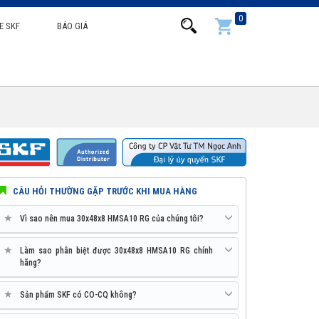
0
E SKF
BÁO GIÁ
CÂU HỎI THƯỜNG GẶP TRƯỚC KHI MUA HÀNG
★
Vì sao nên mua 30x48x8 HMSA10 RG của chúng tôi?
★
Làm sao phân biệt được 30x48x8 HMSA10 RG chính
hãng?
★
Sản phẩm SKF có CO-CQ không?