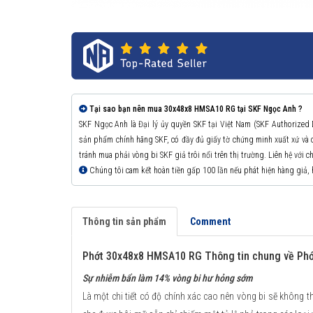
Tại sao bạn nên mua 30x48x8 HMSA10 RG tại SKF Ngọc Anh ?
SKF Ngọc Anh là Đại lý ủy quyền SKF tại Việt Nam (SKF Authorized
sản phẩm chính hãng SKF, có đầy đủ giấy tờ chứng minh xuất xứ v
tránh mua phải vòng bi SKF giả trôi nổi trên thị trường. Liên hệ với 
Chúng tôi cam kết hoàn tiền gấp 100 lần nếu phát hiện hàng giả,
Thông tin sản phẩm
Comment
Phớt 30x48x8 HMSA10 RG Thông tin chung về Phớ
Sự nhiễm bẩn làm 14% vòng bi hư hỏng sớm
Là một chi tiết có độ chính xác cao nên vòng bi sẽ không th