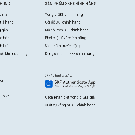
CHUNG
SẢN PHẨM SKF CHÍNH HÃNG
o mật
Vòng bi SKF chính hãng
 trả hàng
Gối đỡ SKF chính hãng
g gặp
Mỡ bôi trơn SKF chính hãng
a hàng
Phớt chặn SKF chính hãng
nh toán
Sản phẩm truyền động
rước khi mua hàng
Dụng cụ bảo trì SKF chính hãng
SKF Authenticate App
com
up.vn
Cách phân biệt vòng bi SKF giả
Xuất xứ vòng bi SKF chính hãng