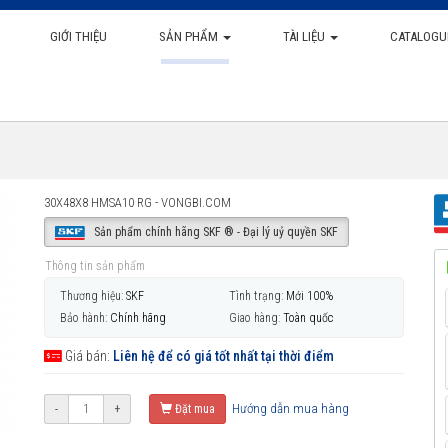
GIỚI THIỆU
SẢN PHẨM
TÀI LIỆU
CATALOGU
30X48X8 HMSA10 RG - VONGBI.COM
Sản phẩm chính hãng SKF ® - Đại lý uỷ quyền SKF
Thông tin sản phẩm
Thương hiệu:
SKF
Tình trạng:
Mới 100%
Bảo hành:
Chính hãng
Giao hàng:
Toàn quốc
Giá bán:
Liên hệ để có giá tốt nhất tại thời điểm
Hướng dẫn mua hàng
-
+
Đặt mua