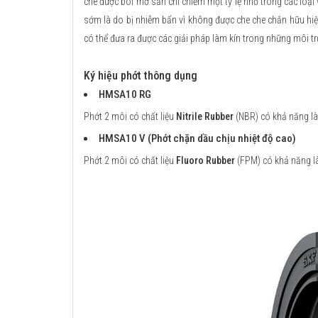
che được bôi mỡ sẵn chỉ chiếm một tỷ lệ nhỏ trong các loại
sớm là do bị nhiễm bẩn vì không được che che chắn hữu hiệ
có thể đưa ra được các giải pháp làm kín trong những môi tr
Ký hiệu phớt thông dụng
HMSA10 RG
Phớt 2 môi có chất liệu
Nitrile Rubber
(NBR) có khả năng làm
HMSA10 V (Phớt chặn dầu chịu nhiệt độ cao)
Phớt 2 môi có chất liệu
Fluoro Rubber
(FPM) có khả năng là