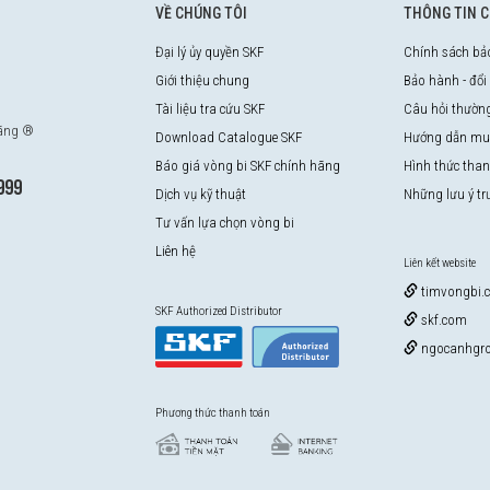
VỀ CHÚNG TÔI
THÔNG TIN 
Đại lý ủy quyền SKF
Chính sách bả
Giới thiệu chung
Bảo hành - đổi
Tài liệu tra cứu SKF
Câu hỏi thườn
hãng ®
Download Catalogue SKF
Hướng dẫn mu
Báo giá vòng bi SKF chính hãng
Hình thức tha
999
Dịch vụ kỹ thuật
Những lưu ý t
ng
Tư vấn lựa chọn vòng bi
Liên hệ
Liên kết website
timvongbi.
SKF Authorized Distributor
skf.com
0763 356 999
ngocanhgro
Phương thức thanh toán