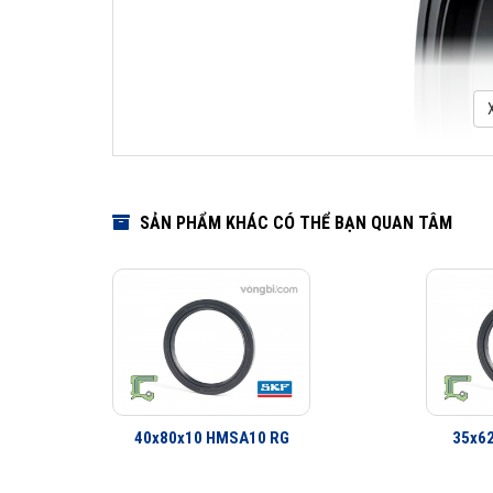
SẢN PHẨM KHÁC CÓ THỂ BẠN QUAN TÂM
40x80x10 HMSA10 RG
35x6
Download Cata