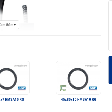
Xem thêm ▾
2x7 HMSA10 RG
45x80x10 HMSA10 RG
logue Phớt chặn dầu SKF