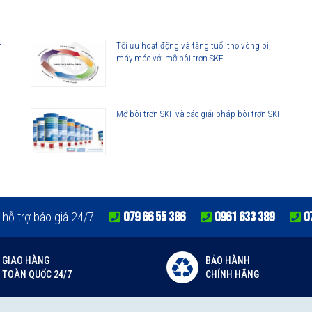
 vòng bi. Dãy sản phẩm của SKF bao gồm các loại phớt tiếp xúc với bề
 khả năng đáp ứng hầu như toàn bộ tất cả các yêu cầu ứng dụng. Không
sản phẩm đa dạng cho các yêu cầu ứng dụng công nghiệp. SKF có thể
h
Tối ưu hoạt động và tăng tuổi thọ vòng bi,
máy móc với mỡ bôi trơn SKF
n sản xuất số lượng lớn, từ lắp cho thiết bị ban đầu đến thị trường thay
g
Mỡ bôi trơn SKF và các giải pháp bôi trơn SKF
079 66 55 386
0961 633 389
0
 hỗ trợ báo giá 24/7
GIAO HÀNG
BẢO HÀNH
TOÀN QUỐC 24/7
CHÍNH HÃNG