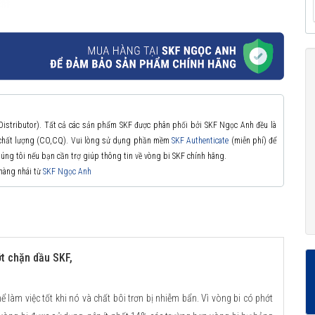
 Distributor). Tất cả các sản phẩm SKF được phân phối bởi SKF Ngọc Anh đều là
à chất lượng (CO,CQ). Vui lòng sử dụng phần mềm
SKF Authenticate
(miễn phí) để
chúng tôi nếu bạn cần trợ giúp thông tin về vòng bi SKF chính hãng.
 hàng nhái từ
SKF Ngọc Anh
t chặn dầu SKF,
ể làm việc tốt khi nó và chất bôi trơn bị nhiễm bẩn. Vì vòng bi có phớt