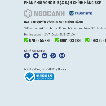
PHÂN PHỐI VÒNG BI BẠC ĐẠN CHÍNH HÃNG SKF
ĐẠI LÝ ỦY QUYỀN VÒNG BI SKF CHÍNH HÃNG
SKF Authorized Distributor - Phân phối các sản phẩm SKF chính 
Hotline support 24/7 (CALL - SMS - ZALO)
079 66 55 386
0961 633 389
0763 356 
30x48x8 HMSA10 RG được phân phối chính hã
Kết nối với chúng tôi
Đại lý ủy quyền SKF chính hãng - SKF Authorized Distributor
Website đã thông báo với Bộ Công Thương
Hotline 24/7:
079 66 55 386
0961 633 389