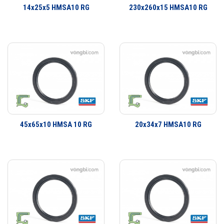
14x25x5 HMSA10 RG
230x260x15 HMSA10 RG
định hay bề mặt trượt và xoay. Đa dạng thiết kế có khả năng đáp ứng
hầu như toàn bộ tất cả các yêu cầu ứng dụng. Không chỉ là các ứng
dụng làm kín đơn giản mà còn có một dãy sản phẩm đa dạng cho các
yêu cầu ứng dụng công nghiệp. SKF có thể cung cấp các giải pháp
làm kín cho khách hàng từ thiết kế đến sản xuất số lượng lớn, từ lắp
cho thiết bị ban đầu đến thị trường thay thế sau đó.
45x65x10 HMSA 10 RG
20x34x7 HMSA10 RG