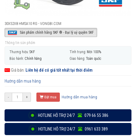
30X52X8 HMSA10 RG - VONGBI.COM
Sản phẩm chính hãng SKF ® - Đại lý uỷ quyền SKF
Thông tin sản phẩm
Thương hiệu:
SKF
Tình trạng:
Mới 100%
Bảo hành:
Chính hãng
Giao hàng:
Toàn quốc
Giá bán:
Liên hệ để có giá tốt nhất tại thời điểm
Hướng dẫn mua hàng
Hướng dẫn mua hàng
-
+
Đặt mua
HOTLINE HỖ TRỢ 24/7
079 66 55 386
HOTLINE HỖ TRỢ 24/7
0961 633 389