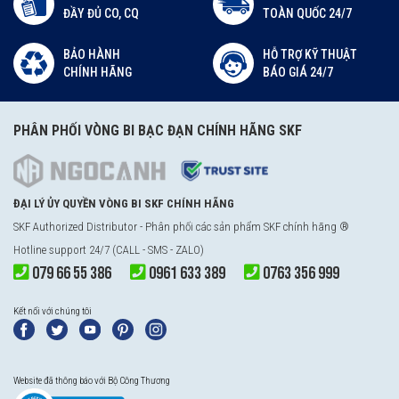
ĐẦY ĐỦ CO, CQ
TOÀN QUỐC 24/7
BẢO HÀNH
HỖ TRỢ KỸ THUẬT
CHÍNH HÃNG
BÁO GIÁ 24/7
PHÂN PHỐI VÒNG BI BẠC ĐẠN CHÍNH HÃNG SKF
ĐẠI LÝ ỦY QUYỀN VÒNG BI SKF CHÍNH HÃNG
SKF Authorized Distributor - Phân phối các sản phẩm SKF chính hãng ®
Hotline support 24/7 (CALL - SMS - ZALO)
079 66 55 386
0961 633 389
0763 356 999
Kết nối với chúng tôi
Website đã thông báo với Bộ Công Thương