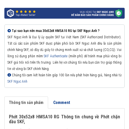
Tại sao bạn nên mua 30x52x8 HMSA10 RG tại SKF Ngọc Anh ?
SKF Ngọc Anh là Đại lý ủy quyền SKF tại Việt Nam (SKF Authorized Distributor).
Tất cả các sản phẩm SKF được phân phối bởi SKF Ngọc Anh đều là sản phẩm
chính hãng SKF, có đầy đủ giấy tờ chứng minh xuất xứ và chất lượng (CO,CQ). Vui
lòng sử dụng phần mềm
SKF Authenticate
(miễn phí) để tránh mua phải vòng bi
SKF giả trôi nổi trên thị trường. Liên hệ với chúng tôi nếu bạn cần trợ giúp thông
tin về vòng bi SKF chính hãng.
Chúng tôi cam kết hoàn tiền gấp 100 lần nếu phát hiện hàng giả, hàng nhái từ
SKF Ngọc Anh
Thông tin sản phẩm
Comment
Phớt 30x52x8 HMSA10 RG Thông tin chung về Phớt chặn
dầu SKF,