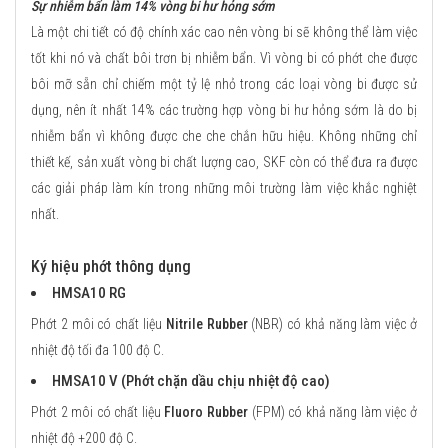
Sự nhiễm bẩn làm 14% vòng bi hư hỏng sớm
Là một chi tiết có độ chính xác cao nên vòng bi sẽ không thể làm việc
tốt khi nó và chất bôi trơn bị nhiễm bẩn. Vì vòng bi có phớt che được
bôi mỡ sẵn chỉ chiếm một tỷ lệ nhỏ trong các loại vòng bi được sử
dụng, nên ít nhất 14% các trường hợp vòng bi hư hỏng sớm là do bị
nhiễm bẩn vì không được che che chắn hữu hiệu. Không những chỉ
thiết kế, sản xuất vòng bi chất lượng cao, SKF còn có thể đưa ra được
các giải pháp làm kín trong những môi trường làm việc khắc nghiệt
nhất.
Ký hiệu phớt thông dụng
HMSA10 RG
Phớt 2 môi có chất liệu
Nitrile Rubber
(NBR) có khả năng làm việc ở
nhiệt độ tối đa 100 độ C.
HMSA10 V (Phớt chặn dầu chịu nhiệt độ cao)
Phớt 2 môi có chất liệu
Fluoro Rubber
(FPM) có khả năng làm việc ở
nhiệt độ +200 độ C.