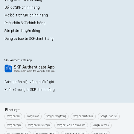
Gối đỡ SKF chính hãng
Mỡ bôi trơn SKF chính hãng
Phớt chặn SKF chính hãng
Sản phẩm truyền động
Dụng cụ bảo trì SKF chính hãng
SKF Authenticate App
Cách phân biệt vòng bi SKF giả
Xuất xứ vòng bi SKF chính hãng
Hot keys:
Vòng bi cầu
Vòng bi côn
Vòng bi tang trống
Vòng bi cầu tự lựa
Vòng bi đũa đỡ
Vòng bi chặn
Vòng bi cầu đỡ chặn
Vòng bi tiếp xúc bốn điểm
Vòng bi xe máy