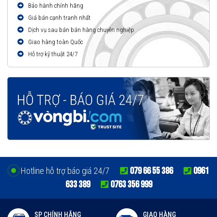
Bảo hành chính hãng
Giá bán cạnh tranh nhất
Dịch vụ sau bán bán hàng chuyên nghiệp
Giao hàng toàn Quốc
Hỗ trợ kỹ thuật 24/7
079 66 55 386
0961
Hotline hỗ trợ báo giá 24/7
633 389
0763 356 999
SP CHÍNH HÃNG
GIAO HÀNG