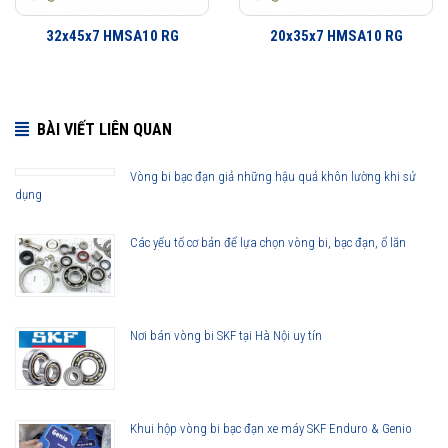
32x45x7 HMSA10 RG
20x35x7 HMSA10 RG
BÀI VIẾT LIÊN QUAN
Vòng bi bạc đạn giả những hậu quả khôn lường khi sử
dụng
30x52x8 HMSA10 RG được phân phối chính hãng
Các yếu tố cơ bản để lựa chọn vòng bi, bạc đạn, ổ lăn
Đại lý ủy quyền SKF chính hãng - SKF Authorized Distributor
Nơi bán vòng bi SKF tại Hà Nội uy tín
Hotline 24/7:
079 66 55 386
0961 633 389
0763 356
999
Khui hộp vòng bi bạc đạn xe máy SKF Enduro & Genio