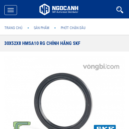
Toggle
navigation
TRANG CHỦ
SẢN PHẨM
PHỚT CHẶN DẦU
30X52X8 HMSA10 RG CHÍNH HÃNG SKF