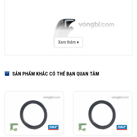
Xem thêm ▾
SẢN PHẨM KHÁC CÓ THỂ BẠN QUAN TÂM
Download Catalogue Phớt chặn dầu SKF
Phớt là một bộ phận quan trọng trong việc che chắn bảo vệ vòng bi.
Dãy sản phẩm của SKF bao gồm các loại phớt tiếp xúc với bề mặt cố