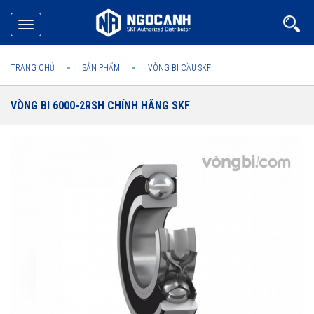
Toggle
navigation
TRANG CHỦ
SẢN PHẨM
VÒNG BI CẦU SKF
VÒNG BI 6000-2RSH CHÍNH HÃNG SKF