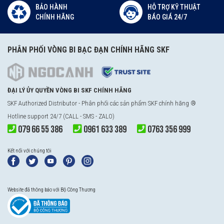
BẢO HÀNH
HỖ TRỢ KỸ THUẬT
CHÍNH HÃNG
BÁO GIÁ 24/7
PHÂN PHỐI VÒNG BI BẠC ĐẠN CHÍNH HÃNG SKF
ĐẠI LÝ ỦY QUYỀN VÒNG BI SKF CHÍNH HÃNG
SKF Authorized Distributor - Phân phối các sản phẩm SKF chính hãng ®
Hotline support 24/7 (CALL - SMS - ZALO)
079 66 55 386
0961 633 389
0763 356 999
Kết nối với chúng tôi
Website đã thông báo với Bộ Công Thương