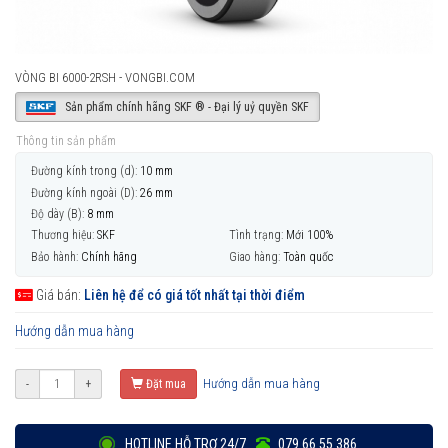
VÒNG BI 6000-2RSH - VONGBI.COM
Sản phẩm chính hãng SKF ® - Đại lý uỷ quyền SKF
Thông tin sản phẩm
Đường kính trong (d):
10 mm
Đường kính ngoài (D):
26 mm
Độ dày (B):
8 mm
Thương hiệu:
SKF
Tình trạng:
Mới 100%
Bảo hành:
Chính hãng
Giao hàng:
Toàn quốc
Giá bán:
Liên hệ để có giá tốt nhất tại thời điểm
Hướng dẫn mua hàng
Hướng dẫn mua hàng
-
+
Đặt mua
HOTLINE HỖ TRỢ 24/7
079 66 55 386