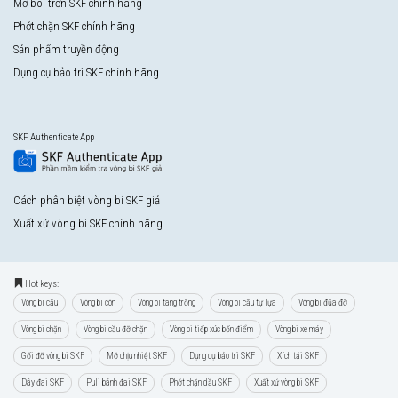
Mỡ bôi trơn SKF chính hãng
Phớt chặn SKF chính hãng
Sản phẩm truyền động
Dụng cụ bảo trì SKF chính hãng
SKF Authenticate App
Cách phân biệt vòng bi SKF giả
Xuất xứ vòng bi SKF chính hãng
Hot keys:
Vòng bi cầu
Vòng bi côn
Vòng bi tang trống
Vòng bi cầu tự lựa
Vòng bi đũa đỡ
Vòng bi chặn
Vòng bi cầu đỡ chặn
Vòng bi tiếp xúc bốn điểm
Vòng bi xe máy
Gối đỡ vòng bi SKF
Mỡ chịu nhiệt SKF
Dụng cụ bảo trì SKF
Xích tải SKF
Dây đai SKF
Puli bánh đai SKF
Phớt chặn dầu SKF
Xuất xứ vòng bi SKF