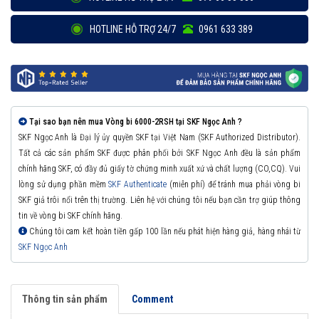
HOTLINE HỖ TRỢ 24/7
0961 633 389
Tại sao bạn nên mua Vòng bi 6000-2RSH tại SKF Ngọc Anh ?
SKF Ngọc Anh là Đại lý ủy quyền SKF tại Việt Nam (SKF Authorized Distributor).
Tất cả các sản phẩm SKF được phân phối bởi SKF Ngọc Anh đều là sản phẩm
chính hãng SKF, có đầy đủ giấy tờ chứng minh xuất xứ và chất lượng (CO,CQ). Vui
lòng sử dụng phần mềm
SKF Authenticate
(miễn phí) để tránh mua phải vòng bi
SKF giả trôi nổi trên thị trường. Liên hệ với chúng tôi nếu bạn cần trợ giúp thông
tin về vòng bi SKF chính hãng.
Chúng tôi cam kết hoàn tiền gấp 100 lần nếu phát hiện hàng giả, hàng nhái từ
SKF Ngọc Anh
Thông tin sản phẩm
Comment