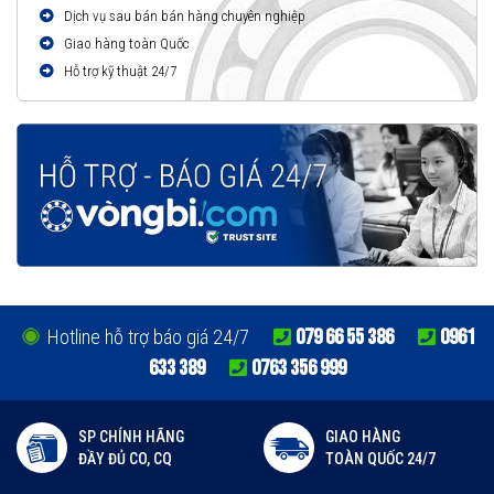
Dịch vụ sau bán bán hàng chuyên nghiệp
Giao hàng toàn Quốc
Hỗ trợ kỹ thuật 24/7
079 66 55 386
0961
Hotline hỗ trợ báo giá 24/7
633 389
0763 356 999
SP CHÍNH HÃNG
GIAO HÀNG
ĐẦY ĐỦ CO, CQ
TOÀN QUỐC 24/7