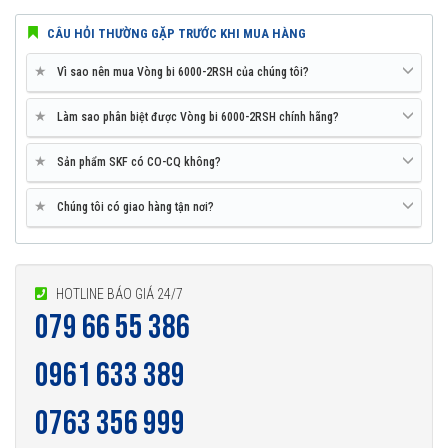
CÂU HỎI THƯỜNG GẶP TRƯỚC KHI MUA HÀNG
★
Vì sao nên mua Vòng bi 6000-2RSH của chúng tôi?
★
Làm sao phân biệt được Vòng bi 6000-2RSH chính hãng?
Vòng bi 6000-2RSH được phân phối chính hãng
★
Sản phẩm SKF có CO-CQ không?
★
Chúng tôi có giao hàng tận nơi?
Đại lý ủy quyền SKF chính hãng - SKF Authorized Distributor
Hotline 24/7:
079 66 55 386
0961 633 389
0763 356
999
HOTLINE BÁO GIÁ 24/7
079 66 55 386
0961 633 389
0763 356 999