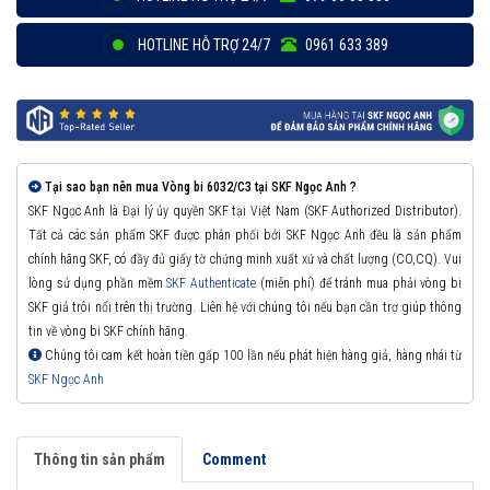
HOTLINE HỖ TRỢ 24/7
0961 633 389
Tại sao bạn nên mua Vòng bi 6032/C3 tại SKF Ngọc Anh ?
SKF Ngọc Anh là Đại lý ủy quyền SKF tại Việt Nam (SKF Authorized Distributor).
Tất cả các sản phẩm SKF được phân phối bởi SKF Ngọc Anh đều là sản phẩm
chính hãng SKF, có đầy đủ giấy tờ chứng minh xuất xứ và chất lượng (CO,CQ). Vui
lòng sử dụng phần mềm
SKF Authenticate
(miễn phí) để tránh mua phải vòng bi
SKF giả trôi nổi trên thị trường. Liên hệ với chúng tôi nếu bạn cần trợ giúp thông
tin về vòng bi SKF chính hãng.
Chúng tôi cam kết hoàn tiền gấp 100 lần nếu phát hiện hàng giả, hàng nhái từ
SKF Ngọc Anh
Thông tin sản phẩm
Comment