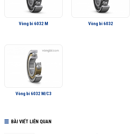
so với các hãng vòng bi khác trên thị trường, điều này đã được hàng
triệu khách hàng khắp nơi trên toàn thế giới kiểm chứng.
Vòng bi 6032 M
Vòng bi 6032
Vòng bi 6032/C3 được phân phối chính hãng
Đại lý ủy quyền SKF chính hãng - SKF Authorized Distributor
Hotline 24/7:
079 66 55 386
0961 633 389
0763 356
999
Vòng bi 6032 M/C3
BÀI VIẾT LIÊN QUAN