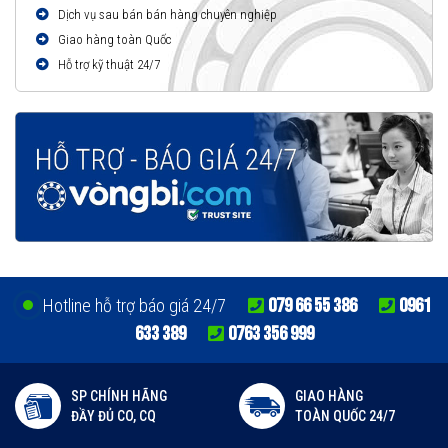
Dịch vụ sau bán bán hàng chuyên nghiệp
Giao hàng toàn Quốc
Hỗ trợ kỹ thuật 24/7
079 66 55 386
0961
Hotline hỗ trợ báo giá 24/7
633 389
0763 356 999
SP CHÍNH HÃNG
GIAO HÀNG
ĐẦY ĐỦ CO, CQ
TOÀN QUỐC 24/7