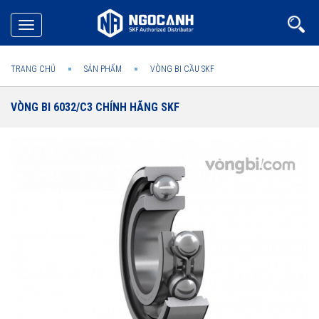
Toggle
navigation
TRANG CHỦ
SẢN PHẨM
VÒNG BI CẦU SKF
VÒNG BI 6032/C3 CHÍNH HÃNG SKF