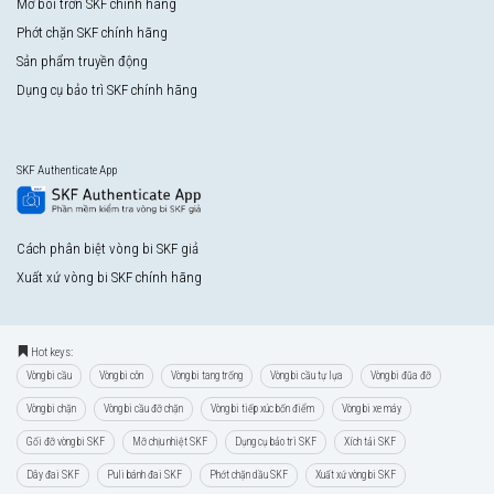
Mỡ bôi trơn SKF chính hãng
Phớt chặn SKF chính hãng
Sản phẩm truyền động
Dụng cụ bảo trì SKF chính hãng
SKF Authenticate App
Cách phân biệt vòng bi SKF giả
Xuất xứ vòng bi SKF chính hãng
Hot keys:
Vòng bi cầu
Vòng bi côn
Vòng bi tang trống
Vòng bi cầu tự lựa
Vòng bi đũa đỡ
Vòng bi chặn
Vòng bi cầu đỡ chặn
Vòng bi tiếp xúc bốn điểm
Vòng bi xe máy
Gối đỡ vòng bi SKF
Mỡ chịu nhiệt SKF
Dụng cụ bảo trì SKF
Xích tải SKF
Dây đai SKF
Puli bánh đai SKF
Phớt chặn dầu SKF
Xuất xứ vòng bi SKF