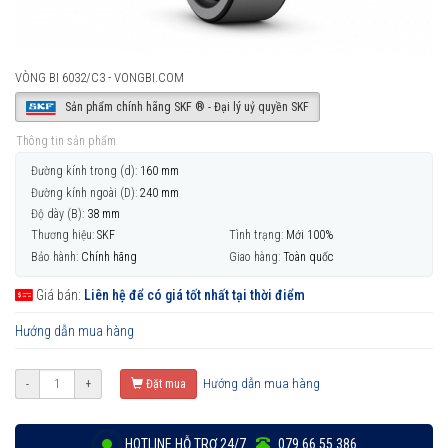
VÒNG BI 6032/C3 - VONGBI.COM
Sản phẩm chính hãng SKF ® - Đại lý uỷ quyền SKF
Thông tin sản phẩm
Đường kính trong (d):
160 mm
Đường kính ngoài (D):
240 mm
Độ dày (B):
38 mm
Thương hiệu:
SKF
Tình trạng:
Mới 100%
Bảo hành:
Chính hãng
Giao hàng:
Toàn quốc
Giá bán:
Liên hệ để có giá tốt nhất tại thời điểm
Hướng dẫn mua hàng
Hướng dẫn mua hàng
-
+
Đặt mua
HOTLINE HỖ TRỢ 24/7
079 66 55 386