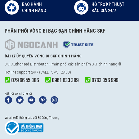
BẢO HÀNH
HỖ TRỢ KỸ THUẬT
CHÍNH HÃNG
BÁO GIÁ 24/7
PHÂN PHỐI VÒNG BI BẠC ĐẠN CHÍNH HÃNG SKF
ĐẠI LÝ ỦY QUYỀN VÒNG BI SKF CHÍNH HÃNG
SKF Authorized Distributor - Phân phối các sản phẩm SKF chính hãng ®
Hotline support 24/7 (CALL - SMS - ZALO)
079 66 55 386
0961 633 389
0763 356 999
Kết nối với chúng tôi
Website đã thông báo với Bộ Công Thương