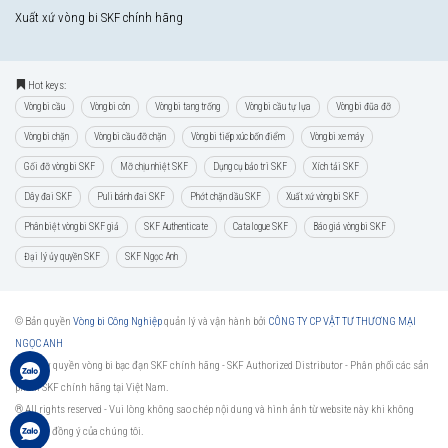
Xuất xứ vòng bi SKF chính hãng
Hot keys:
Vòng bi cầu
Vòng bi côn
Vòng bi tang trống
Vòng bi cầu tự lựa
Vòng bi đũa đỡ
Vòng bi chặn
Vòng bi cầu đỡ chặn
Vòng bi tiếp xúc bốn điểm
Vòng bi xe máy
Gối đỡ vòng bi SKF
Mỡ chịu nhiệt SKF
Dụng cụ bảo trì SKF
Xích tải SKF
Dây đai SKF
Puli bánh đai SKF
Phớt chặn dầu SKF
Xuất xứ vòng bi SKF
Phân biệt vòng bi SKF giả
SKF Authenticate
Catalogue SKF
Báo giá vòng bi SKF
Đại lý ủy quyền SKF
SKF Ngọc Anh
© Bản quyền
Vòng bi Công Nghiệp
quản lý và vận hành bởi
CÔNG TY CP VẬT TƯ THƯƠNG MẠI
NGỌC ANH
Đại lý ủy quyền vòng bi bạc đạn SKF chính hãng -
SKF Authorized Distributor
- Phân phối các sản
phẩm SKF chính hãng tại Việt Nam.
® All rights reserved - Vui lòng không sao chép nội dung và hình ảnh từ website này khi không
được sự đồng ý của chúng tôi.