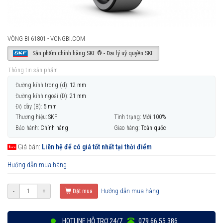
VÒNG BI 61801 - VONGBI.COM
Sản phẩm chính hãng SKF ® - Đại lý uỷ quyền SKF
Thông tin sản phẩm
Đường kính trong (d):
12 mm
Đường kính ngoài (D):
21 mm
Độ dày (B):
5 mm
Thương hiệu:
SKF
Tình trạng:
Mới 100%
Bảo hành:
Chính hãng
Giao hàng:
Toàn quốc
Giá bán:
Liên hệ để có giá tốt nhất tại thời điểm
Hướng dẫn mua hàng
Hướng dẫn mua hàng
-
+
Đặt mua
HOTLINE HỖ TRỢ 24/7
079 66 55 386