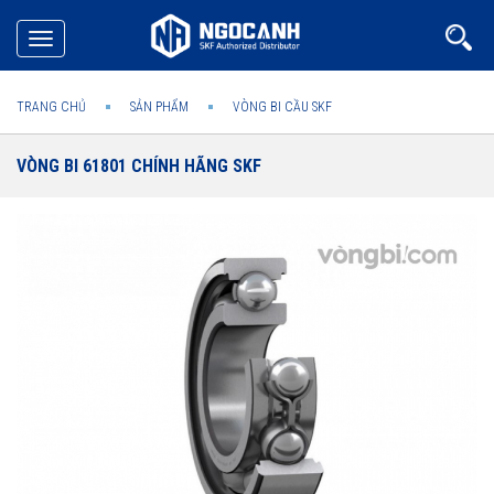
Toggle
navigation
TRANG CHỦ
SẢN PHẨM
VÒNG BI CẦU SKF
VÒNG BI 61801 CHÍNH HÃNG SKF