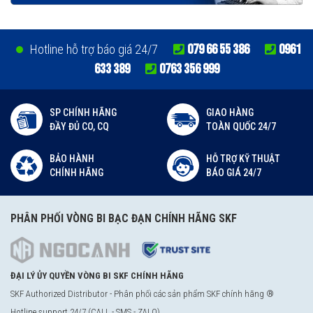
079 66 55 386
0961
Hotline hỗ trợ báo giá 24/7
633 389
0763 356 999
SP CHÍNH HÃNG
GIAO HÀNG
ĐẦY ĐỦ CO, CQ
TOÀN QUỐC 24/7
BẢO HÀNH
HỖ TRỢ KỸ THUẬT
CHÍNH HÃNG
BÁO GIÁ 24/7
PHÂN PHỐI VÒNG BI BẠC ĐẠN CHÍNH HÃNG SKF
ĐẠI LÝ ỦY QUYỀN VÒNG BI SKF CHÍNH HÃNG
SKF Authorized Distributor - Phân phối các sản phẩm SKF chính hãng ®
Hotline support 24/7 (CALL - SMS - ZALO)