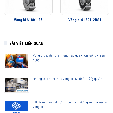
triệu khách hàng khắp nơi trên toàn thế giới kiểm chứng.
Vòng bi 61801 được phân phối chính hãng
Vòng bi 61801-2Z
Vòng bi 61801-2RS1
Đại lý ủy quyền SKF chính hãng - SKF Authorized Distributor
BÀI VIẾT LIÊN QUAN
Hotline 24/7:
079 66 55 386
0961 633 389
0763 356
999
Vòng bi bạc đạn giả những hậu quả khôn lường khi sử
dụng
Những lợi ích khi mua vòng bi SKF từ Đại lý ủy quyền
SKF Bearing Assist - Ứng dụng giúp đơn giản hóa việc lắp
vòng bi