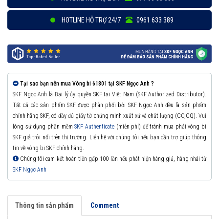
HOTLINE HỖ TRỢ 24/7
0961 633 389
Tại sao bạn nên mua Vòng bi 61801 tại SKF Ngọc Anh ?
SKF Ngọc Anh là Đại lý ủy quyền SKF tại Việt Nam (SKF Authorized Distributor).
Tất cả các sản phẩm SKF được phân phối bởi SKF Ngọc Anh đều là sản phẩm
chính hãng SKF, có đầy đủ giấy tờ chứng minh xuất xứ và chất lượng (CO,CQ). Vui
lòng sử dụng phần mềm
SKF Authenticate
(miễn phí) để tránh mua phải vòng bi
SKF giả trôi nổi trên thị trường. Liên hệ với chúng tôi nếu bạn cần trợ giúp thông
tin về vòng bi SKF chính hãng.
Chúng tôi cam kết hoàn tiền gấp 100 lần nếu phát hiện hàng giả, hàng nhái từ
SKF Ngọc Anh
Thông tin sản phẩm
Comment