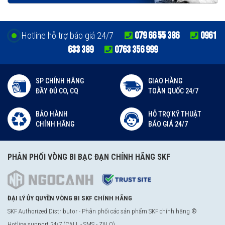
079 66 55 386
0961
Hotline hỗ trợ báo giá 24/7
633 389
0763 356 999
SP CHÍNH HÃNG
GIAO HÀNG
ĐẦY ĐỦ CO, CQ
TOÀN QUỐC 24/7
BẢO HÀNH
HỖ TRỢ KỸ THUẬT
CHÍNH HÃNG
BÁO GIÁ 24/7
PHÂN PHỐI VÒNG BI BẠC ĐẠN CHÍNH HÃNG SKF
ĐẠI LÝ ỦY QUYỀN VÒNG BI SKF CHÍNH HÃNG
SKF Authorized Distributor - Phân phối các sản phẩm SKF chính hãng ®
Hotline support 24/7 (CALL - SMS - ZALO)