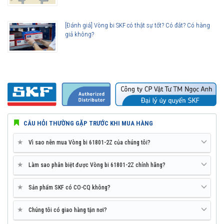
các thế hệ vòng bi SKF trước đây, bởi vậy ở cùng tốc độ nhưng nhiệt độ
của vòng bi SKF Explorer thấp hơn rất nhiều. Tính năng này làm giảm
[Đánh giá] Vòng bi SKF có thật sự tốt? Có đắt? Có hàng
nhu cầu sử dụng mỡ bôi trơn và giảm tiêu hao năng lượng trên vòng
giả không?
bi.
Tuổi thọ của vòng bi SKF 61801-2Z thế hệ Explorer bền bỉ hơn rất
nhiều so với các hãng vòng bi khác trên thị trường, điều này đã được
hàng triệu khách hàng khắp nơi trên toàn thế giới kiểm chứng.
CÂU HỎI THƯỜNG GẶP TRƯỚC KHI MUA HÀNG
★
Vì sao nên mua Vòng bi 61801-2Z của chúng tôi?
★
Làm sao phân biệt được Vòng bi 61801-2Z chính hãng?
★
Sản phẩm SKF có CO-CQ không?
★
Chúng tôi có giao hàng tận nơi?