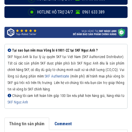
HOTLINE HỖ TRỢ 24/7
0961 633 389
Tại sao bạn nên mua Vòng bi 61801-2Z tại SKF Ngọc Anh ?
SKF Ngọc Anh là Đại lý ủy quyền SKF tại Việt Nam (SKF Authorized Distributor).
Tất cả các sản phẩm SKF được phân phối bởi SKF Ngọc Anh đều là sản phẩm
chính hãng SKF, có đầy đủ giấy tờ chứng minh xuất xứ và chất lượng (CO,CQ). Vui
lòng sử dụng phần mềm
SKF Authenticate
(miễn phí) để tránh mua phải vòng bi
SKF giả trôi nổi trên thị trường. Liên hệ với chúng tôi nếu bạn cần trợ giúp thông
tin về vòng bi SKF chính hãng.
Chúng tôi cam kết hoàn tiền gấp 100 lần nếu phát hiện hàng giả, hàng nhái từ
SKF Ngọc Anh
Thông tin sản phẩm
Comment