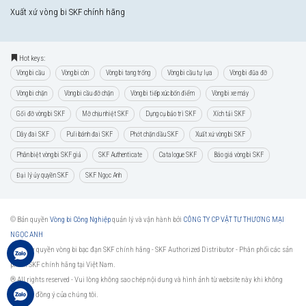
Xuất xứ vòng bi SKF chính hãng
Hot keys:
Vòng bi cầu
Vòng bi côn
Vòng bi tang trống
Vòng bi cầu tự lựa
Vòng bi đũa đỡ
Vòng bi chặn
Vòng bi cầu đỡ chặn
Vòng bi tiếp xúc bốn điểm
Vòng bi xe máy
Gối đỡ vòng bi SKF
Mỡ chịu nhiệt SKF
Dụng cụ bảo trì SKF
Xích tải SKF
Dây đai SKF
Puli bánh đai SKF
Phớt chặn dầu SKF
Xuất xứ vòng bi SKF
Phân biệt vòng bi SKF giả
SKF Authenticate
Catalogue SKF
Báo giá vòng bi SKF
Đại lý ủy quyền SKF
SKF Ngọc Anh
© Bản quyền
Vòng bi Công Nghiệp
quản lý và vận hành bởi
CÔNG TY CP VẬT TƯ THƯƠNG MẠI
NGỌC ANH
Đại lý ủy quyền vòng bi bạc đạn SKF chính hãng -
SKF Authorized Distributor
- Phân phối các sản
phẩm SKF chính hãng tại Việt Nam.
® All rights reserved - Vui lòng không sao chép nội dung và hình ảnh từ website này khi không
được sự đồng ý của chúng tôi.