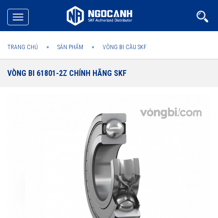
Toggle
navigation
TRANG CHỦ
SẢN PHẨM
VÒNG BI CẦU SKF
VÒNG BI 61801-2Z CHÍNH HÃNG SKF