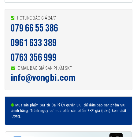
HOTLINE BÁO GIÁ 24/7
079 66 55 386
Vòng bi 61801-2Z được phân phối chính hãng
0961 633 389
0763 356 999
Đại lý ủy quyền SKF chính hãng - SKF Authorized Distributor
Hotline 24/7:
079 66 55 386
0961 633 389
0763 356
E MAIL BÁO GIÁ SẢN PHẨM SKF
999
info@vongbi.com
Mua sản phẩm SKF từ Đại lý Ủy quyền SKF để đảm bảo sản phẩm SKF
chính hãng. Tránh nguy cơ mua phải sản phẩm SKF giả (fake) kém chất
lượng.