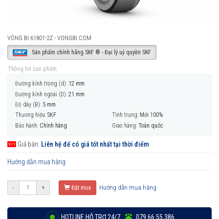
VÒNG BI 61801-2Z - VONGBI.COM
Sản phẩm chính hãng SKF ® - Đại lý uỷ quyền SKF
Thông tin sản phẩm
Đường kính trong (d):
12 mm
Đường kính ngoài (D):
21 mm
Độ dày (B):
5 mm
Thương hiệu:
SKF
Tình trạng:
Mới 100%
Bảo hành:
Chính hãng
Giao hàng:
Toàn quốc
Giá bán:
Liên hệ để có giá tốt nhất tại thời điểm
Hướng dẫn mua hàng
Hướng dẫn mua hàng
-
+
Đặt mua
HOTLINE HỖ TRỢ 24/7
079 66 55 386