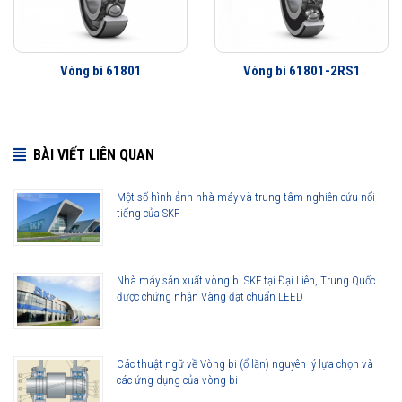
Ít rung động hơn
Tuổi thọ vòng bi cao hơn
Khả năng che chắn tốt hơn
Vòng bi 61801
Vòng bi 61801-2RS1
Khả năng làm việc với vận tốc cao hơn
BÀI VIẾT LIÊN QUAN
Một số hình ảnh nhà máy và trung tâm nghiên cứu nổi
tiếng của SKF
Nhà máy sản xuất vòng bi SKF tại Đại Liên, Trung Quốc
được chứng nhận Vàng đạt chuẩn LEED
Các thuật ngữ về Vòng bi (ổ lăn) nguyên lý lựa chọn và
các ứng dụng của vòng bi
Vòng bi SKF 61801-2Z thế hệ Explorer được nâng lên cao hơn so với