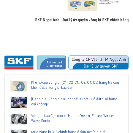
SKF Ngọc Anh - Đại lý ủy quyền vòng bi SKF chính hãng
Khe hở của vòng bi (C1, C2, CN, C3, C4, C5) Bảng tra cứu
khe hở của vòng bi bạc đạn
[Đánh giá] Vòng bi SKF có thật sự tốt? Có đắt? Có hàng
giả không?
Vòng bi bạc đạn cho xe Honda Dream, Future, Winner,
Wave, Sonic
Mua vòng bi SKF chính hãng ở đâu uy tín giá rẻ