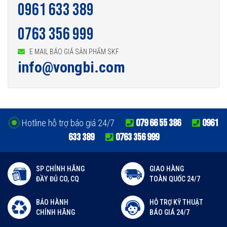
0961 633 389
0763 356 999
E MAIL BÁO GIÁ SẢN PHẨM SKF
info@vongbi.com
079 66 55 386
0961
Hotline hỗ trợ báo giá 24/7
633 389
0763 356 999
SP CHÍNH HÃNG
GIAO HÀNG
ĐẦY ĐỦ CO, CQ
TOÀN QUỐC 24/7
BẢO HÀNH
HỖ TRỢ KỸ THUẬT
CHÍNH HÃNG
BÁO GIÁ 24/7