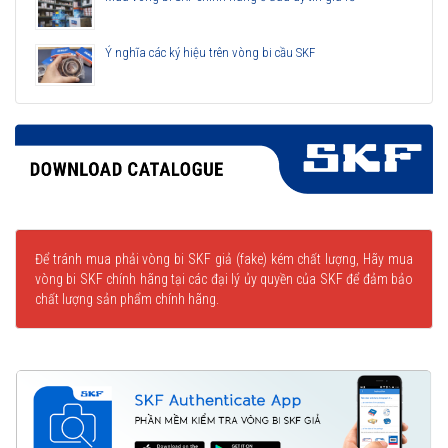
Ý nghĩa các ký hiệu trên vòng bi cầu SKF
Để tránh mua phải vòng bi SKF giả (fake) kém chất lượng, Hãy mua
vòng bi SKF chính hãng tại các đại lý ủy quyền của SKF để đảm bảo
chất lượng sản phẩm chính hãng.