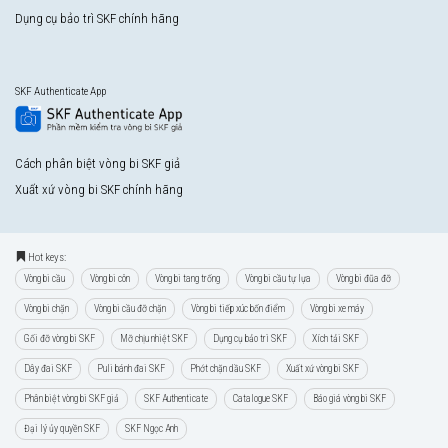
Dụng cụ bảo trì SKF chính hãng
SKF Authenticate App
Cách phân biệt vòng bi SKF giả
Xuất xứ vòng bi SKF chính hãng
Hot keys:
Vòng bi cầu
Vòng bi côn
Vòng bi tang trống
Vòng bi cầu tự lựa
Vòng bi đũa đỡ
Vòng bi chặn
Vòng bi cầu đỡ chặn
Vòng bi tiếp xúc bốn điểm
Vòng bi xe máy
Gối đỡ vòng bi SKF
Mỡ chịu nhiệt SKF
Dụng cụ bảo trì SKF
Xích tải SKF
Dây đai SKF
Puli bánh đai SKF
Phớt chặn dầu SKF
Xuất xứ vòng bi SKF
Phân biệt vòng bi SKF giả
SKF Authenticate
Catalogue SKF
Báo giá vòng bi SKF
Đại lý ủy quyền SKF
SKF Ngọc Anh