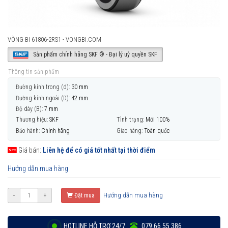
VÒNG BI 61806-2RS1 - VONGBI.COM
Sản phẩm chính hãng SKF ® - Đại lý uỷ quyền SKF
Thông tin sản phẩm
Đường kính trong (d):
30 mm
Đường kính ngoài (D):
42 mm
Độ dày (B):
7 mm
Thương hiệu:
SKF
Tình trạng:
Mới 100%
Bảo hành:
Chính hãng
Giao hàng:
Toàn quốc
Giá bán:
Liên hệ để có giá tốt nhất tại thời điểm
Hướng dẫn mua hàng
Hướng dẫn mua hàng
-
+
Đặt mua
HOTLINE HỖ TRỢ 24/7
079 66 55 386