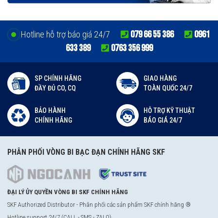
079 66 55 386
0961
Hotline hỗ trợ báo giá 24/7
633 389
0763 356 999
SP CHÍNH HÃNG
GIAO HÀNG
ĐẦY ĐỦ CO, CQ
TOÀN QUỐC 24/7
BẢO HÀNH
HỖ TRỢ KỸ THUẬT
CHÍNH HÃNG
BÁO GIÁ 24/7
PHÂN PHỐI VÒNG BI BẠC ĐẠN CHÍNH HÃNG SKF
ĐẠI LÝ ỦY QUYỀN VÒNG BI SKF CHÍNH HÃNG
SKF Authorized Distributor - Phân phối các sản phẩm SKF chính hãng ®
Hotline support 24/7 (CALL - SMS - ZALO)