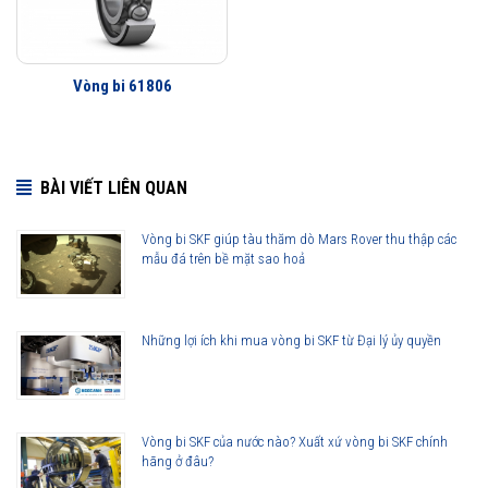
Tuổi thọ của vòng bi SKF 61806-2RS1 thế hệ Explorer bền bỉ hơn rất
nhiều so với các hãng vòng bi khác trên thị trường, điều này đã được
hàng triệu khách hàng khắp nơi trên toàn thế giới kiểm chứng.
Vòng bi 61806
Vòng bi 61806-2RS1 được phân phối chính hãng
BÀI VIẾT LIÊN QUAN
Đại lý ủy quyền SKF chính hãng - SKF Authorized Distributor
Vòng bi SKF giúp tàu thăm dò Mars Rover thu thập các
Hotline 24/7:
079 66 55 386
0961 633 389
0763 356
mẫu đá trên bề mặt sao hoả
999
Những lợi ích khi mua vòng bi SKF từ Đại lý ủy quyền
Vòng bi SKF của nước nào? Xuất xứ vòng bi SKF chính
hãng ở đâu?