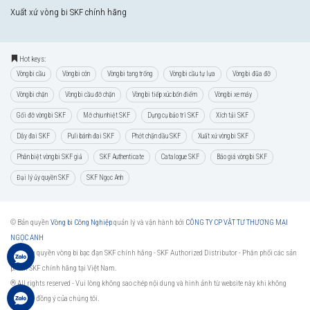
Xuất xứ vòng bi SKF chính hãng
Hot keys:
Vòng bi cầu
Vòng bi côn
Vòng bi tang trống
Vòng bi cầu tự lựa
Vòng bi đũa đỡ
Vòng bi chặn
Vòng bi cầu đỡ chặn
Vòng bi tiếp xúc bốn điểm
Vòng bi xe máy
Gối đỡ vòng bi SKF
Mỡ chịu nhiệt SKF
Dụng cụ bảo trì SKF
Xích tải SKF
Dây đai SKF
Puli bánh đai SKF
Phớt chặn dầu SKF
Xuất xứ vòng bi SKF
Phân biệt vòng bi SKF giả
SKF Authenticate
Catalogue SKF
Báo giá vòng bi SKF
Đại lý ủy quyền SKF
SKF Ngọc Anh
© Bản quyền
Vòng bi Công Nghiệp
quản lý và vận hành bởi
CÔNG TY CP VẬT TƯ THƯƠNG MẠI
NGỌC ANH
Đại lý ủy quyền vòng bi bạc đạn SKF chính hãng -
SKF Authorized Distributor
- Phân phối các sản
phẩm SKF chính hãng tại Việt Nam.
® All rights reserved - Vui lòng không sao chép nội dung và hình ảnh từ website này khi không
được sự đồng ý của chúng tôi.