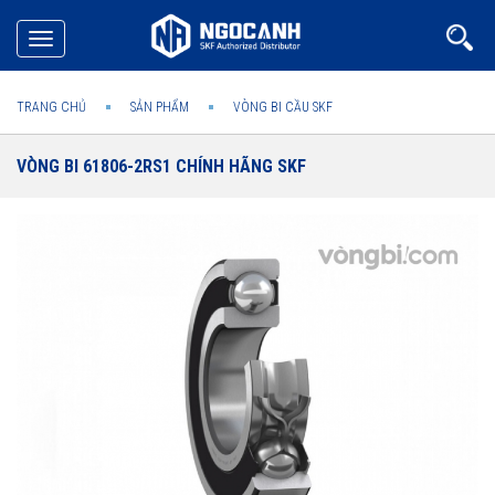
Toggle
navigation
TRANG CHỦ
SẢN PHẨM
VÒNG BI CẦU SKF
VÒNG BI 61806-2RS1 CHÍNH HÃNG SKF