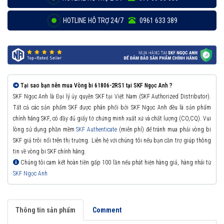
HOTLINE HỖ TRỢ 24/7
0961 633 389
Tại sao bạn nên mua Vòng bi 61806-2RS1 tại SKF Ngọc Anh ?
SKF Ngọc Anh là Đại lý ủy quyền SKF tại Việt Nam (SKF Authorized Distributor).
Tất cả các sản phẩm SKF được phân phối bởi SKF Ngọc Anh đều là sản phẩm
chính hãng SKF, có đầy đủ giấy tờ chứng minh xuất xứ và chất lượng (CO,CQ). Vui
lòng sử dụng phần mềm
SKF Authenticate
(miễn phí) để tránh mua phải vòng bi
SKF giả trôi nổi trên thị trường. Liên hệ với chúng tôi nếu bạn cần trợ giúp thông
tin về vòng bi SKF chính hãng.
Chúng tôi cam kết hoàn tiền gấp 100 lần nếu phát hiện hàng giả, hàng nhái từ
SKF Ngọc Anh
Thông tin sản phẩm
Comment