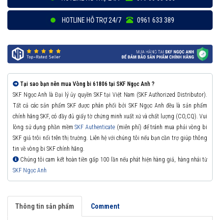
HOTLINE HỖ TRỢ 24/7
0961 633 389
Tại sao bạn nên mua Vòng bi 61806 tại SKF Ngọc Anh ?
SKF Ngọc Anh là Đại lý ủy quyền SKF tại Việt Nam (SKF Authorized Distributor).
Tất cả các sản phẩm SKF được phân phối bởi SKF Ngọc Anh đều là sản phẩm
chính hãng SKF, có đầy đủ giấy tờ chứng minh xuất xứ và chất lượng (CO,CQ). Vui
lòng sử dụng phần mềm
SKF Authenticate
(miễn phí) để tránh mua phải vòng bi
SKF giả trôi nổi trên thị trường. Liên hệ với chúng tôi nếu bạn cần trợ giúp thông
tin về vòng bi SKF chính hãng.
Chúng tôi cam kết hoàn tiền gấp 100 lần nếu phát hiện hàng giả, hàng nhái từ
SKF Ngọc Anh
Thông tin sản phẩm
Comment