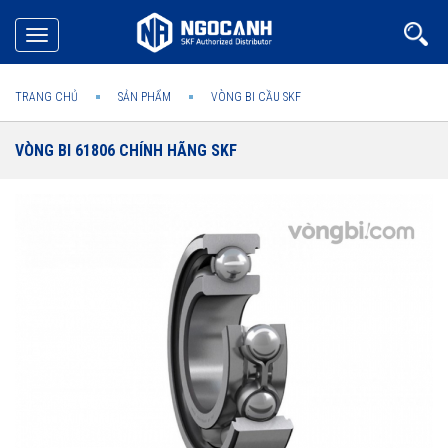
Toggle
navigation
TRANG CHỦ
SẢN PHẨM
VÒNG BI CẦU SKF
VÒNG BI 61806 CHÍNH HÃNG SKF