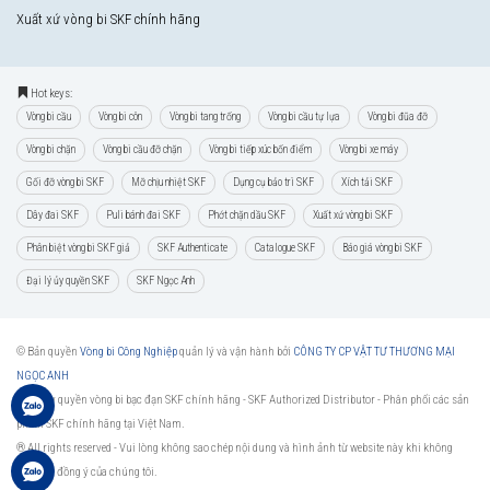
Xuất xứ vòng bi SKF chính hãng
Hot keys:
Vòng bi cầu
Vòng bi côn
Vòng bi tang trống
Vòng bi cầu tự lựa
Vòng bi đũa đỡ
Vòng bi chặn
Vòng bi cầu đỡ chặn
Vòng bi tiếp xúc bốn điểm
Vòng bi xe máy
Gối đỡ vòng bi SKF
Mỡ chịu nhiệt SKF
Dụng cụ bảo trì SKF
Xích tải SKF
Dây đai SKF
Puli bánh đai SKF
Phớt chặn dầu SKF
Xuất xứ vòng bi SKF
Phân biệt vòng bi SKF giả
SKF Authenticate
Catalogue SKF
Báo giá vòng bi SKF
Đại lý ủy quyền SKF
SKF Ngọc Anh
© Bản quyền
Vòng bi Công Nghiệp
quản lý và vận hành bởi
CÔNG TY CP VẬT TƯ THƯƠNG MẠI
NGỌC ANH
Đại lý ủy quyền vòng bi bạc đạn SKF chính hãng -
SKF Authorized Distributor
- Phân phối các sản
phẩm SKF chính hãng tại Việt Nam.
® All rights reserved - Vui lòng không sao chép nội dung và hình ảnh từ website này khi không
được sự đồng ý của chúng tôi.