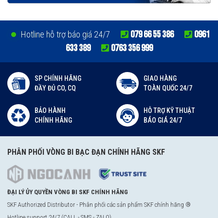
079 66 55 386
0961
Hotline hỗ trợ báo giá 24/7
633 389
0763 356 999
SP CHÍNH HÃNG
GIAO HÀNG
ĐẦY ĐỦ CO, CQ
TOÀN QUỐC 24/7
BẢO HÀNH
HỖ TRỢ KỸ THUẬT
CHÍNH HÃNG
BÁO GIÁ 24/7
PHÂN PHỐI VÒNG BI BẠC ĐẠN CHÍNH HÃNG SKF
ĐẠI LÝ ỦY QUYỀN VÒNG BI SKF CHÍNH HÃNG
SKF Authorized Distributor - Phân phối các sản phẩm SKF chính hãng ®
Hotline support 24/7 (CALL - SMS - ZALO)