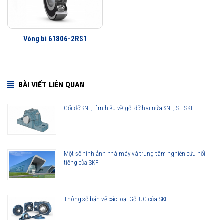
triệu khách hàng khắp nơi trên toàn thế giới kiểm chứng.
Vòng bi 61806 được phân phối chính hãng
Vòng bi 61806-2RS1
Đại lý ủy quyền SKF chính hãng - SKF Authorized Distributor
BÀI VIẾT LIÊN QUAN
Hotline 24/7:
079 66 55 386
0961 633 389
0763 356
999
Gối đỡ SNL, tìm hiểu về gối đỡ hai nửa SNL, SE SKF
Một số hình ảnh nhà máy và trung tâm nghiên cứu nổi
tiếng của SKF
Thông số bản vẽ các loại Gối UC của SKF