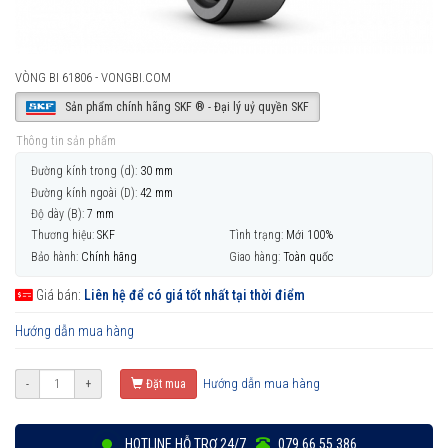
VÒNG BI 61806 - VONGBI.COM
Sản phẩm chính hãng SKF ® - Đại lý uỷ quyền SKF
Thông tin sản phẩm
Đường kính trong (d):
30 mm
Đường kính ngoài (D):
42 mm
Độ dày (B):
7 mm
Thương hiệu:
SKF
Tình trạng:
Mới 100%
Bảo hành:
Chính hãng
Giao hàng:
Toàn quốc
Giá bán:
Liên hệ để có giá tốt nhất tại thời điểm
Hướng dẫn mua hàng
Hướng dẫn mua hàng
-
+
Đặt mua
HOTLINE HỖ TRỢ 24/7
079 66 55 386