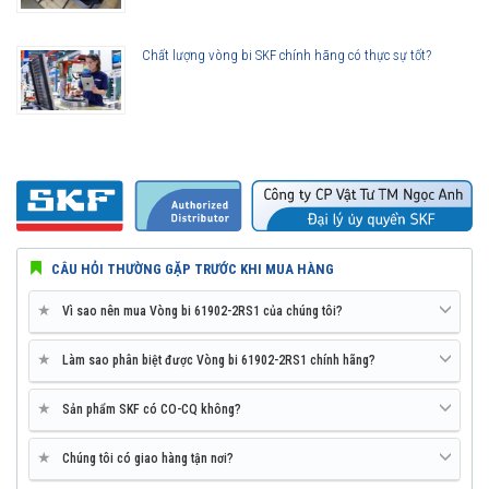
Vòng bi SKF 61902-2RS1 thế hệ Explorer được nâng lên cao hơn so
với các thế hệ vòng bi SKF trước đây, bởi vậy ở cùng tốc độ nhưng
Chất lượng vòng bi SKF chính hãng có thực sự tốt?
nhiệt độ của vòng bi SKF Explorer thấp hơn rất nhiều. Tính năng này
làm giảm nhu cầu sử dụng mỡ bôi trơn và giảm tiêu hao năng lượng
trên vòng bi.
Tuổi thọ của vòng bi SKF 61902-2RS1 thế hệ Explorer bền bỉ hơn rất
nhiều so với các hãng vòng bi khác trên thị trường, điều này đã được
hàng triệu khách hàng khắp nơi trên toàn thế giới kiểm chứng.
CÂU HỎI THƯỜNG GẶP TRƯỚC KHI MUA HÀNG
★
Vì sao nên mua Vòng bi 61902-2RS1 của chúng tôi?
★
Làm sao phân biệt được Vòng bi 61902-2RS1 chính hãng?
★
Sản phẩm SKF có CO-CQ không?
★
Chúng tôi có giao hàng tận nơi?