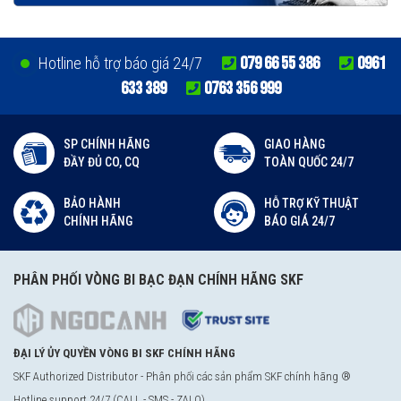
079 66 55 386
0961
Hotline hỗ trợ báo giá 24/7
633 389
0763 356 999
SP CHÍNH HÃNG
GIAO HÀNG
ĐẦY ĐỦ CO, CQ
TOÀN QUỐC 24/7
BẢO HÀNH
HỖ TRỢ KỸ THUẬT
CHÍNH HÃNG
BÁO GIÁ 24/7
PHÂN PHỐI VÒNG BI BẠC ĐẠN CHÍNH HÃNG SKF
ĐẠI LÝ ỦY QUYỀN VÒNG BI SKF CHÍNH HÃNG
SKF Authorized Distributor - Phân phối các sản phẩm SKF chính hãng ®
Hotline support 24/7 (CALL - SMS - ZALO)