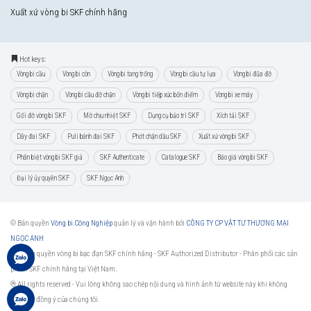
Xuất xứ vòng bi SKF chính hãng
Hot keys:
Vòng bi cầu
Vòng bi côn
Vòng bi tang trống
Vòng bi cầu tự lựa
Vòng bi đũa đỡ
Vòng bi chặn
Vòng bi cầu đỡ chặn
Vòng bi tiếp xúc bốn điểm
Vòng bi xe máy
Gối đỡ vòng bi SKF
Mỡ chịu nhiệt SKF
Dụng cụ bảo trì SKF
Xích tải SKF
Dây đai SKF
Puli bánh đai SKF
Phớt chặn dầu SKF
Xuất xứ vòng bi SKF
Phân biệt vòng bi SKF giả
SKF Authenticate
Catalogue SKF
Báo giá vòng bi SKF
Đại lý ủy quyền SKF
SKF Ngọc Anh
© Bản quyền
Vòng bi Công Nghiệp
quản lý và vận hành bởi
CÔNG TY CP VẬT TƯ THƯƠNG MẠI
NGỌC ANH
Đại lý ủy quyền vòng bi bạc đạn SKF chính hãng -
SKF Authorized Distributor
- Phân phối các sản
phẩm SKF chính hãng tại Việt Nam.
® All rights reserved - Vui lòng không sao chép nội dung và hình ảnh từ website này khi không
được sự đồng ý của chúng tôi.