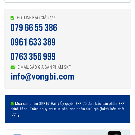
HOTLINE BÁO GIÁ 24/7
079 66 55 386
Vòng bi 61902-2RS1 được phân phối chính hãng
0961 633 389
0763 356 999
Đại lý ủy quyền SKF chính hãng - SKF Authorized Distributor
E MAIL BÁO GIÁ SẢN PHẨM SKF
Hotline 24/7:
079 66 55 386
0961 633 389
0763 356
info@vongbi.com
999
Mua sản phẩm SKF từ Đại lý Ủy quyền SKF để đảm bảo sản phẩm SKF
chính hãng. Tránh nguy cơ mua phải sản phẩm SKF giả (fake) kém chất
lượng.