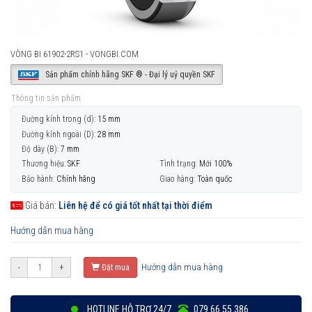
VÒNG BI 61902-2RS1 - VONGBI.COM
Sản phẩm chính hãng SKF ® - Đại lý uỷ quyền SKF
Thông tin sản phẩm
Đường kính trong (d):
15 mm
Đường kính ngoài (D):
28 mm
Độ dày (B):
7 mm
Thương hiệu:
SKF
Tình trạng:
Mới 100%
Bảo hành:
Chính hãng
Giao hàng:
Toàn quốc
Giá bán:
Liên hệ để có giá tốt nhất tại thời điểm
Hướng dẫn mua hàng
Hướng dẫn mua hàng
-
+
Đặt mua
HOTLINE HỖ TRỢ 24/7
079 66 55 386