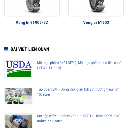
Vòng bi làm việc êm hơn
Ít rung động hơn
Tuổi thọ vòng bi cao hơn
Vòng bi 61902-2Z
Vòng bi 61902
Khả năng che chắn tốt hơn
Khả năng làm việc với vận tốc cao hơn
BÀI VIẾT LIÊN QUAN
Mỡ thực phẩm SKF LGFP 2, Mỡ thực phẩm theo tiêu chuẩn
USDA H1 Hoa kỳ
Tập đoàn SKF - Dòng thời gian lịch sử thương hiệu hơn
100 năm
Mở hộp máy gia nhiệt vòng bi SKF TIH 100M/230V - SKF
Induction Heater