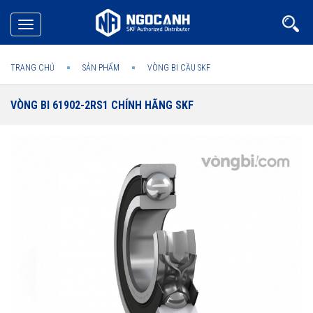
Toggle
navigation
TRANG CHỦ
SẢN PHẨM
VÒNG BI CẦU SKF
VÒNG BI 61902-2RS1 CHÍNH HÃNG SKF