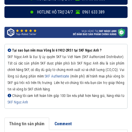
HOTLINE HỖ TRỢ 24/7
0961 633 389
Tại sao bạn nên mua Vòng bi 61902-2RS1 tại SKF Ngọc Anh ?
SKF Ngọc Anh là Đại lý ủy quyền SKF tại Việt Nam (SKF Authorized Distributor).
Tất cả các sản phẩm SKF được phân phối bởi SKF Ngọc Anh đều là sản phẩm
chính hãng SKF, có đầy đủ giấy tờ chứng minh xuất xứ và chất lượng (CO,CQ). Vui
lòng sử dụng phần mềm
SKF Authenticate
(miễn phí) để tránh mua phải vòng bi
SKF giả trôi nổi trên thị trường. Liên hệ với chúng tôi nếu bạn cần trợ giúp thông
tin về vòng bi SKF chính hãng.
Chúng tôi cam kết hoàn tiền gấp 100 lần nếu phát hiện hàng giả, hàng nhái từ
SKF Ngọc Anh
Thông tin sản phẩm
Comment