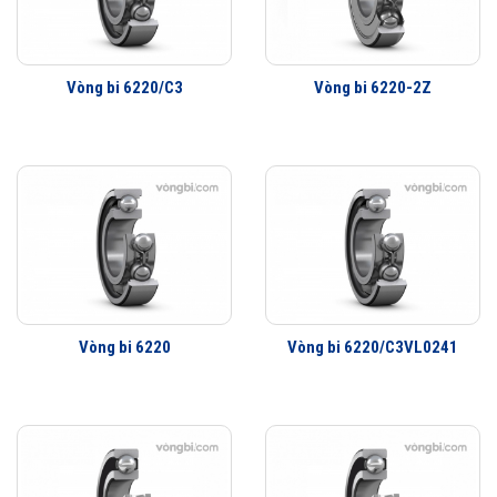
Tuổi thọ của vòng bi SKF 6220-2Z/C3 thế hệ Explorer bền bỉ hơn rất
nhiều so với các hãng vòng bi khác trên thị trường, điều này đã được
hàng triệu khách hàng khắp nơi trên toàn thế giới kiểm chứng.
Vòng bi 6220/C3
Vòng bi 6220-2Z
Vòng bi 6220-2Z/C3 được phân phối chính hãng
Đại lý ủy quyền SKF chính hãng - SKF Authorized Distributor
Hotline 24/7:
079 66 55 386
0961 633 389
0763 356
999
Vòng bi 6220
Vòng bi 6220/C3VL0241