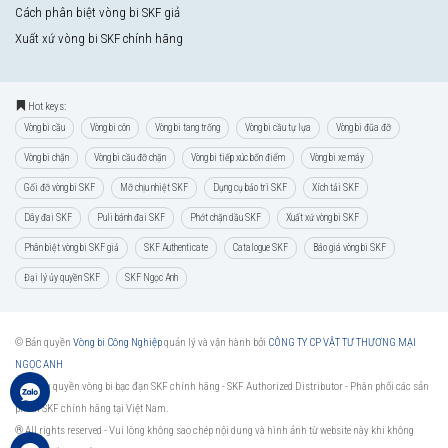
Cách phân biệt vòng bi SKF giả
Xuất xứ vòng bi SKF chính hãng
Hot keys:
Vòng bi cầu
Vòng bi côn
Vòng bi tang trống
Vòng bi cầu tự lựa
Vòng bi đũa đỡ
Vòng bi chặn
Vòng bi cầu đỡ chặn
Vòng bi tiếp xúc bốn điểm
Vòng bi xe máy
Gối đỡ vòng bi SKF
Mỡ chịu nhiệt SKF
Dụng cụ bảo trì SKF
Xích tải SKF
Dây đai SKF
Puli bánh đai SKF
Phớt chặn dầu SKF
Xuất xứ vòng bi SKF
Phân biệt vòng bi SKF giả
SKF Authenticate
Catalogue SKF
Báo giá vòng bi SKF
Đại lý ủy quyền SKF
SKF Ngọc Anh
© Bản quyền
Vòng bi Công Nghiệp
quản lý và vận hành bởi
CÔNG TY CP VẬT TƯ THƯƠNG MẠI
NGỌC ANH
Đại lý ủy quyền vòng bi bạc đạn SKF chính hãng -
SKF Authorized Distributor
- Phân phối các sản
phẩm SKF chính hãng tại Việt Nam.
® All rights reserved - Vui lòng không sao chép nội dung và hình ảnh từ website này khi không