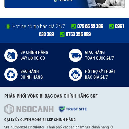
079 66 55 386
0961
Hotline hỗ trợ báo giá 24/7
633 389
0763 356 999
SP CHÍNH HÃNG
GIAO HÀNG
ĐẦY ĐỦ CO, CQ
TOÀN QUỐC 24/7
BẢO HÀNH
HỖ TRỢ KỸ THUẬT
CHÍNH HÃNG
BÁO GIÁ 24/7
PHÂN PHỐI VÒNG BI BẠC ĐẠN CHÍNH HÃNG SKF
ĐẠI LÝ ỦY QUYỀN VÒNG BI SKF CHÍNH HÃNG
SKF Authorized Distributor - Phân phối các sản phẩm SKF chính hãng ®