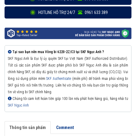
HOTLINE HỖ TRỢ 24/7
0961 633 389
Tại sao bạn nên mua Vòng bi 6220-2Z/C3 tại SKF Ngọc Anh ?
SKF Ngọc Anh là Đại lý ủy quyền SKF tại Việt Nam (SKF Authorized Distributor).
Tất cả các sản phẩm SKF được phân phối bởi SKF Ngọc Anh đều là sản phẩm
chính hãng SKF, có đầy đủ giấy tờ chứng minh xuất xứ và chất lượng (CO,CQ). Vui
lòng sử dụng phần mềm
SKF Authenticate
(miễn phí) để tránh mua phải vòng bi
SKF giả trôi nổi trên thị trường. Liên hệ với chúng tôi nếu bạn cần trợ giúp thông
tin về vòng bi SKF chính hãng.
Chúng tôi cam kết hoàn tiền gấp 100 lần nếu phát hiện hàng giả, hàng nhái từ
SKF Ngọc Anh
Thông tin sản phẩm
Comment