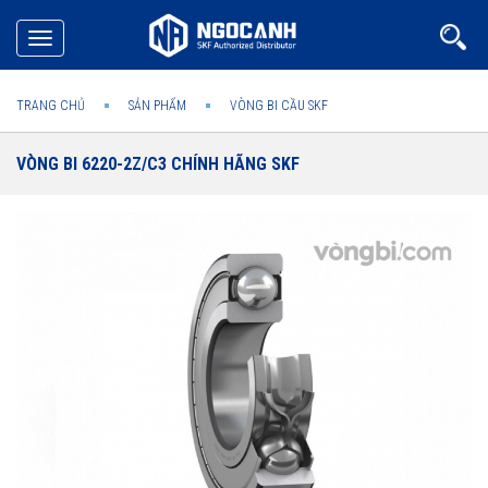
Toggle
navigation
TRANG CHỦ
SẢN PHẨM
VÒNG BI CẦU SKF
VÒNG BI 6220-2Z/C3 CHÍNH HÃNG SKF