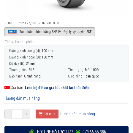
VÒNG BI 6220-2Z/C3 - VONGBI.COM
Sản phẩm chính hãng SKF ® - Đại lý uỷ quyền SKF
Thông tin sản phẩm
Đường kính trong (d):
100 mm
Đường kính ngoài (D):
180 mm
Độ dày (B):
34 mm
Thương hiệu:
SKF
Tình trạng:
Mới 100%
Bảo hành:
Chính hãng
Giao hàng:
Toàn quốc
Giá bán:
Liên hệ để có giá tốt nhất tại thời điểm
Hướng dẫn mua hàng
Hướng dẫn mua hàng
-
+
Đặt mua
HOTLINE HỖ TRỢ 24/7
079 66 55 386