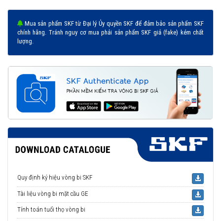
Mua sản phẩm SKF từ Đại lý Ủy quyền SKF để đảm bảo sản phẩm SKF
chính hãng. Tránh nguy cơ mua phải sản phẩm SKF giả (fake) kém chất
lượng.
Vòng bi 62306-2RS1 được phân phối chính hãng
Đại lý ủy quyền SKF chính hãng - SKF Authorized Distributor
Hotline 24/7:
079 66 55 386
0961 633 389
0763 356
999
Quy định ký hiệu vòng bi SKF
Tài liệu vòng bi mặt cầu GE
Tính toán tuổi thọ vòng bi