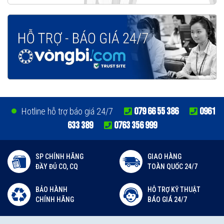
079 66 55 386
0961
Hotline hỗ trợ báo giá 24/7
633 389
0763 356 999
SP CHÍNH HÃNG
GIAO HÀNG
ĐẦY ĐỦ CO, CQ
TOÀN QUỐC 24/7
BẢO HÀNH
HỖ TRỢ KỸ THUẬT
CHÍNH HÃNG
BÁO GIÁ 24/7