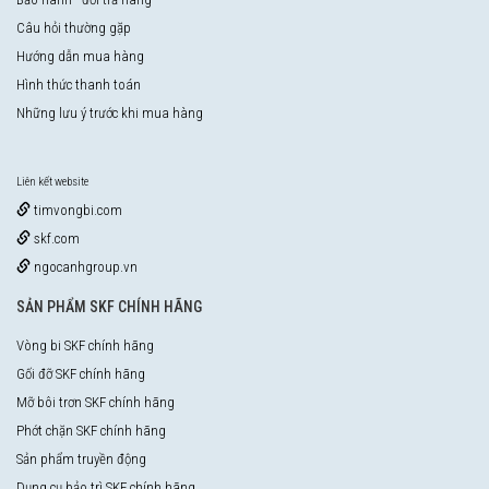
Câu hỏi thường gặp
Hướng dẫn mua hàng
Hình thức thanh toán
Những lưu ý trước khi mua hàng
Liên kết website
timvongbi.com
skf.com
ngocanhgroup.vn
SẢN PHẨM SKF CHÍNH HÃNG
Vòng bi SKF chính hãng
Gối đỡ SKF chính hãng
Mỡ bôi trơn SKF chính hãng
Phớt chặn SKF chính hãng
Sản phẩm truyền động
Dụng cụ bảo trì SKF chính hãng