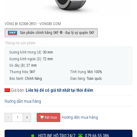
VÒNG BI 62306-2RS1 - VONGBI.COM
Sản phẩm chính hãng SKF ® - Đại lý uỷ quyền SKF
Thông tin sản phẩm
Đường kính trong (d):
30 mm
Đường kính ngoài (D):
72 mm
Độ dày (B):
27 mm
Thương hiệu:
SKF
Tình trạng:
Mới 100%
Bảo hành:
Chính hãng
Giao hàng:
Toàn quốc
Giá bán:
Liên hệ để có giá tốt nhất tại thời điểm
Hướng dẫn mua hàng
Hướng dẫn mua hàng
-
+
Đặt mua
HOTLINE HỖ TRỢ 24/7
079 66 55 386