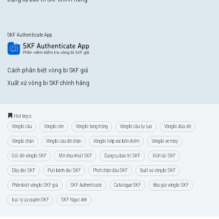
SKF Authenticate App
Cách phân biệt vòng bi SKF giả
Xuất xứ vòng bi SKF chính hãng
Hot keys:
Vòng bi cầu
Vòng bi côn
Vòng bi tang trống
Vòng bi cầu tự lựa
Vòng bi đũa đỡ
Vòng bi chặn
Vòng bi cầu đỡ chặn
Vòng bi tiếp xúc bốn điểm
Vòng bi xe máy
Gối đỡ vòng bi SKF
Mỡ chịu nhiệt SKF
Dụng cụ bảo trì SKF
Xích tải SKF
Dây đai SKF
Puli bánh đai SKF
Phớt chặn dầu SKF
Xuất xứ vòng bi SKF
Phân biệt vòng bi SKF giả
SKF Authenticate
Catalogue SKF
Báo giá vòng bi SKF
Đại lý ủy quyền SKF
SKF Ngọc Anh