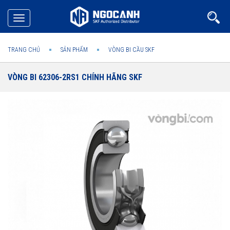
Toggle
navigation
TRANG CHỦ
SẢN PHẨM
VÒNG BI CẦU SKF
VÒNG BI 62306-2RS1 CHÍNH HÃNG SKF