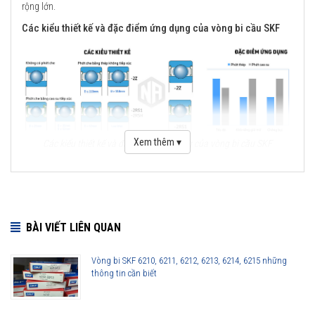
rộng lớn.
Các kiểu thiết kế và đặc điểm ứng dụng của vòng bi cầu SKF
Xem thêm ▾
Các kiểu thiết kế và đặc điểm ứng dụng của vòng bi cầu SKF
Những cải tiến quan trọng đối với vòng bi cầu SKF Explorer
Cải tiến thiết kế hình học
BÀI VIẾT LIÊN QUAN
Sử dụng vật liệu mới
Viên bi có chất lượng cao
Vòng bi SKF 6210, 6211, 6212, 6213, 6214, 6215 những
Công nghệ sản xuất mới
thông tin cần biết
Phớt che chắn thế hệ mới
Lợi ích của những cải tiến đối với vòng bi cầu SKF Explorer