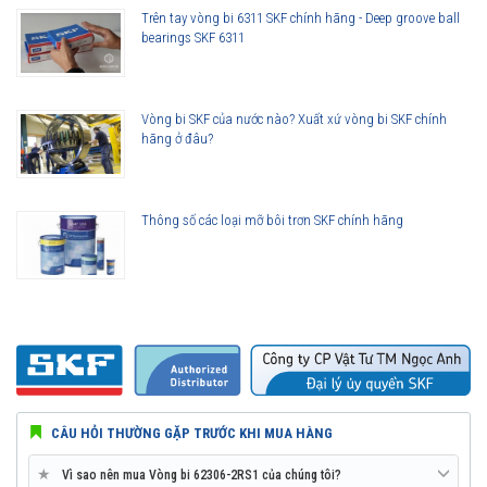
Trên tay vòng bi 6311 SKF chính hãng - Deep groove ball
Vòng bi làm việc êm hơn
bearings SKF 6311
Ít rung động hơn
Tuổi thọ vòng bi cao hơn
Khả năng che chắn tốt hơn
Vòng bi SKF của nước nào? Xuất xứ vòng bi SKF chính
Khả năng làm việc với vận tốc cao hơn
hãng ở đâu?
Thông số các loại mỡ bôi trơn SKF chính hãng
CÂU HỎI THƯỜNG GẶP TRƯỚC KHI MUA HÀNG
★
Vì sao nên mua Vòng bi 62306-2RS1 của chúng tôi?