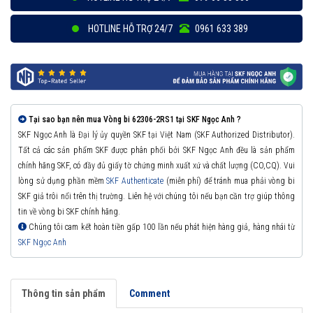
HOTLINE HỖ TRỢ 24/7
0961 633 389
Tại sao bạn nên mua Vòng bi 62306-2RS1 tại SKF Ngọc Anh ?
SKF Ngọc Anh là Đại lý ủy quyền SKF tại Việt Nam (SKF Authorized Distributor).
Tất cả các sản phẩm SKF được phân phối bởi SKF Ngọc Anh đều là sản phẩm
chính hãng SKF, có đầy đủ giấy tờ chứng minh xuất xứ và chất lượng (CO,CQ). Vui
lòng sử dụng phần mềm
SKF Authenticate
(miễn phí) để tránh mua phải vòng bi
SKF giả trôi nổi trên thị trường. Liên hệ với chúng tôi nếu bạn cần trợ giúp thông
tin về vòng bi SKF chính hãng.
Chúng tôi cam kết hoàn tiền gấp 100 lần nếu phát hiện hàng giả, hàng nhái từ
SKF Ngọc Anh
Thông tin sản phẩm
Comment