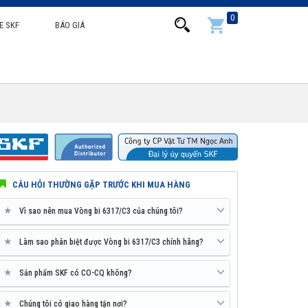
0
E SKF
BÁO GIÁ
CÂU HỎI THƯỜNG GẶP TRƯỚC KHI MUA HÀNG
★
Vì sao nên mua Vòng bi 6317/C3 của chúng tôi?
★
Làm sao phân biệt được Vòng bi 6317/C3 chính hãng?
★
Sản phẩm SKF có CO-CQ không?
★
Chúng tôi có giao hàng tận nơi?