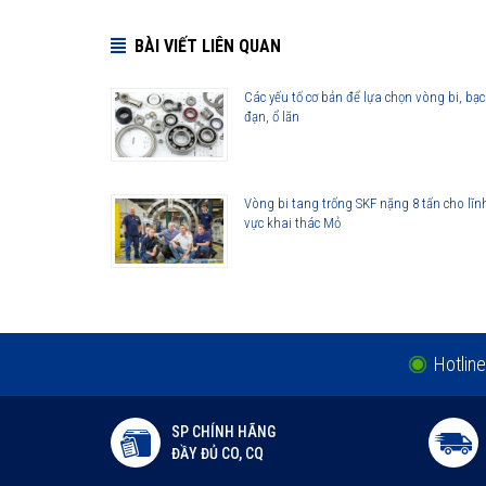
Vòng bi 6317/C3 được phân phối chính hãng
BÀI VIẾT LIÊN QUAN
Các yếu tố cơ bản để lựa chọn vòng bi, bạc
Đại lý ủy quyền SKF chính hãng - SKF Authorized Distributor
đạn, ổ lăn
Hotline 24/7:
079 66 55 386
0961 633 389
Vòng bi tang trống SKF nặng 8 tấn cho lĩn
vực khai thác Mỏ
Hotline
SP CHÍNH HÃNG
ĐẦY ĐỦ CO, CQ