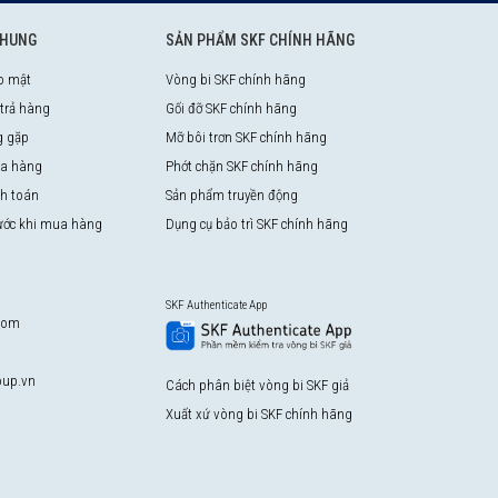
CHUNG
SẢN PHẨM SKF CHÍNH HÃNG
o mật
Vòng bi SKF chính hãng
 trả hàng
Gối đỡ SKF chính hãng
g gặp
Mỡ bôi trơn SKF chính hãng
a hàng
Phớt chặn SKF chính hãng
nh toán
Sản phẩm truyền động
rước khi mua hàng
Dụng cụ bảo trì SKF chính hãng
SKF Authenticate App
com
up.vn
Cách phân biệt vòng bi SKF giả
Xuất xứ vòng bi SKF chính hãng