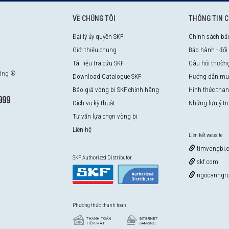
VỀ CHÚNG TÔI
THÔNG TIN 
Đại lý ủy quyền SKF
Chính sách bả
Giới thiệu chung
Bảo hành - đổi
Tài liệu tra cứu SKF
Câu hỏi thườn
hãng ®
Download Catalogue SKF
Hướng dẫn mu
Báo giá vòng bi SKF chính hãng
Hình thức tha
999
Dịch vụ kỹ thuật
Những lưu ý t
Tư vấn lựa chọn vòng bi
Liên hệ
Liên kết website
timvongbi.
SKF Authorized Distributor
skf.com
ngocanhgro
Phương thức thanh toán