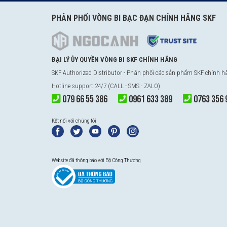
PHÂN PHỐI VÒNG BI BẠC ĐẠN CHÍNH HÃNG SKF
ĐẠI LÝ ỦY QUYỀN VÒNG BI SKF CHÍNH HÃNG
SKF Authorized Distributor - Phân phối các sản phẩm SKF chính 
Hotline support 24/7 (CALL - SMS - ZALO)
079 66 55 386
0961 633 389
0763 356 
Kết nối với chúng tôi
Website đã thông báo với Bộ Công Thương