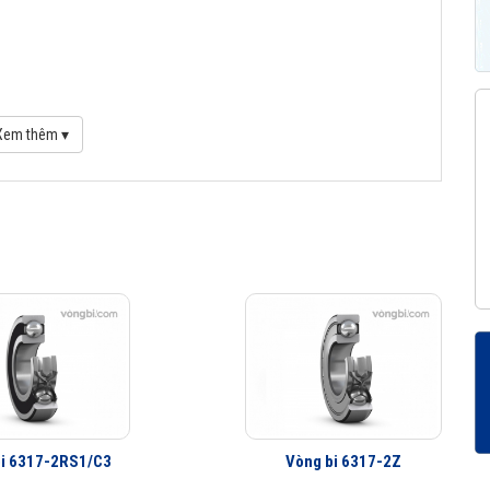
lorer
Xem thêm ▾
 so với các thế hệ vòng bi SKF trước đây, bởi vậy ở cùng tốc độ nhưng
h năng này làm giảm nhu cầu sử dụng mỡ bôi trơn và giảm tiêu hao năng
n rất nhiều so với các hãng vòng bi khác trên thị trường, điều này đã
 chứng.
i 6317-2RS1/C3
Vòng bi 6317-2Z