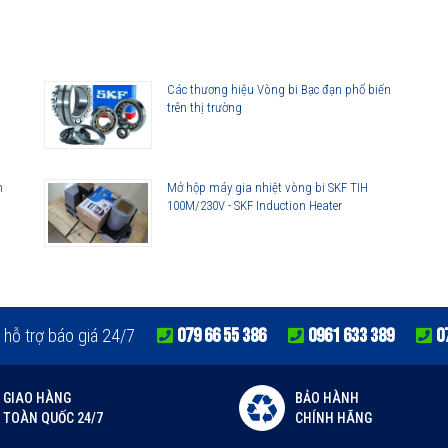
Các thương hiệu Vòng bi Bạc đạn phổ biến
trên thị trường
0763 356 999
h
Mở hộp máy gia nhiệt vòng bi SKF TIH
100M/230V - SKF Induction Heater
079 66 55 386
0961 633 389
0
 hỗ trợ báo giá 24/7
GIAO HÀNG
BẢO HÀNH
TOÀN QUỐC 24/7
CHÍNH HÃNG