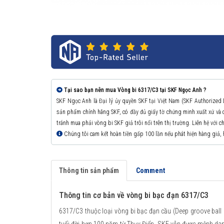
Tại sao bạn nên mua Vòng bi 6317/C3 tại SKF Ngọc Anh ?
SKF Ngọc Anh là Đại lý ủy quyền SKF tại Việt Nam (SKF Authorized
sản phẩm chính hãng SKF, có đầy đủ giấy tờ chứng minh xuất xứ v
tránh mua phải vòng bi SKF giả trôi nổi trên thị trường. Liên hệ với 
Chúng tôi cam kết hoàn tiền gấp 100 lần nếu phát hiện hàng giả,
Thông tin sản phẩm
Comment
Thông tin cơ bản về vòng bi bạc đạn 6317/C3
6317/C3 thuộc loại vòng bi bạc đạn cầu (Deep groove ball 