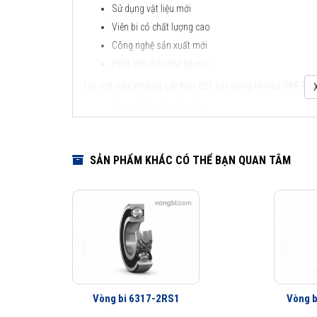
Sử dụng vật liệu mới
Viên bi có chất lượng cao
Công nghệ sản xuất mới
Phớt che chắn thế hệ mới
Lợi ích của những cải tiến đối với vòng bi cầu SKF Exp
Vòng bi làm việc êm hơn
Ít rung động hơn
Tuổi thọ vòng bi cao hơn
SẢN PHẨM KHÁC CÓ THỂ BẠN QUAN TÂM
Khả năng che chắn tốt hơn
Khả năng làm việc với vận tốc cao hơn
Vòng bi SKF 6317/C3 thế hệ Explorer được nâng lên cao hơn
nhiệt độ của vòng bi SKF Explorer thấp hơn rất nhiều. Tín
lượng trên vòng bi.
Tuổi thọ của vòng bi SKF 6317/C3 thế hệ Explorer bền bỉ hơ
được hàng triệu khách hàng khắp nơi trên toàn thế giới kiểm
Vòng bi 6317-2RS1
Vòng b