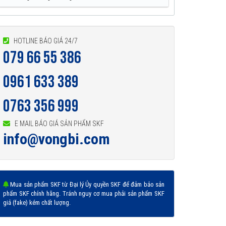
HOTLINE BÁO GIÁ 24/7
079 66 55 386
0961 633 389
0763 356 999
E MAIL BÁO GIÁ SẢN PHẨM SKF
info@vongbi.com
Mua sản phẩm SKF từ Đại lý Ủy quyền SKF để đảm bảo sản
phẩm SKF chính hãng. Tránh nguy cơ mua phải sản phẩm SKF
giả (fake) kém chất lượng.