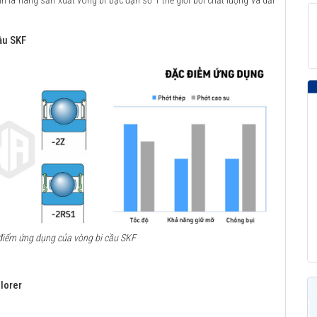
 là hãng sản xuất vòng bi bạc đạn số 1 thế giới bởi chất lượng và dải
ầu SKF
c điểm ứng dụng của vòng bi cầu SKF
lorer