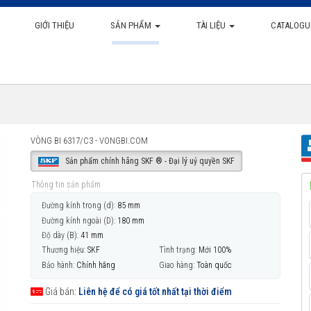
GIỚI THIỆU
SẢN PHẨM
TÀI LIỆU
CATALOGU
VÒNG BI 6317/C3 - VONGBI.COM
Sản phẩm chính hãng SKF ® - Đại lý uỷ quyền SKF
Thông tin sản phẩm
Đường kính trong (d):
85 mm
Đường kính ngoài (D):
180 mm
Độ dày (B):
41 mm
Thương hiệu:
SKF
Tình trạng:
Mới 100%
Bảo hành:
Chính hãng
Giao hàng:
Toàn quốc
Giá bán:
Liên hệ để có giá tốt nhất tại thời điểm