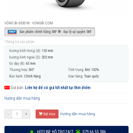
VÒNG BI 6330 M - VONGBI.COM
Sản phẩm chính hãng SKF ® - Đại lý uỷ quyền SKF
Thông tin sản phẩm
Đường kính trong (d):
150 mm
Đường kính ngoài (D):
320 mm
Độ dày (B):
65 mm
Thương hiệu:
SKF
Tình trạng:
Mới 100%
Bảo hành:
Chính hãng
Giao hàng:
Toàn quốc
Giá bán:
Liên hệ để có giá tốt nhất tại thời điểm
Hướng dẫn mua hàng
Hướng dẫn mua hàng
-
+
Đặt mua
HOTLINE HỖ TRỢ 24/7
079 66 55 386