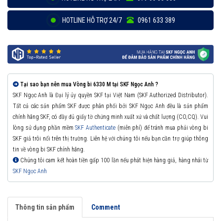
HOTLINE HỖ TRỢ 24/7
0961 633 389
Tại sao bạn nên mua Vòng bi 6330 M tại SKF Ngọc Anh ?
SKF Ngọc Anh là Đại lý ủy quyền SKF tại Việt Nam (SKF Authorized Distributor).
Tất cả các sản phẩm SKF được phân phối bởi SKF Ngọc Anh đều là sản phẩm
chính hãng SKF, có đầy đủ giấy tờ chứng minh xuất xứ và chất lượng (CO,CQ). Vui
lòng sử dụng phần mềm
SKF Authenticate
(miễn phí) để tránh mua phải vòng bi
SKF giả trôi nổi trên thị trường. Liên hệ với chúng tôi nếu bạn cần trợ giúp thông
tin về vòng bi SKF chính hãng.
Chúng tôi cam kết hoàn tiền gấp 100 lần nếu phát hiện hàng giả, hàng nhái từ
SKF Ngọc Anh
Thông tin sản phẩm
Comment