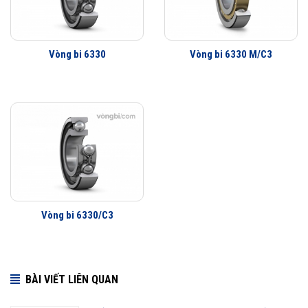
triệu khách hàng khắp nơi trên toàn thế giới kiểm chứng.
Vòng bi 6330 M được phân phối chính hãng
Vòng bi 6330
Vòng bi 6330 M/C3
Đại lý ủy quyền SKF chính hãng - SKF Authorized Distributor
Hotline 24/7:
079 66 55 386
0961 633 389
0763 356
999
Vòng bi 6330/C3
BÀI VIẾT LIÊN QUAN