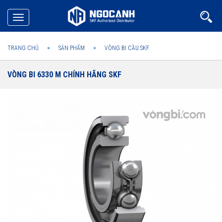
Toggle
navigation
TRANG CHỦ
SẢN PHẨM
VÒNG BI CẦU SKF
VÒNG BI 6330 M CHÍNH HÃNG SKF