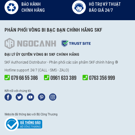
BẢO HÀNH
HỖ TRỢ KỸ THUẬT
CHÍNH HÃNG
BÁO GIÁ 24/7
PHÂN PHỐI VÒNG BI BẠC ĐẠN CHÍNH HÃNG SKF
ĐẠI LÝ ỦY QUYỀN VÒNG BI SKF CHÍNH HÃNG
SKF Authorized Distributor - Phân phối các sản phẩm SKF chính hãng ®
Hotline support 24/7 (CALL - SMS - ZALO)
079 66 55 386
0961 633 389
0763 356 999
Kết nối với chúng tôi
Website đã thông báo với Bộ Công Thương