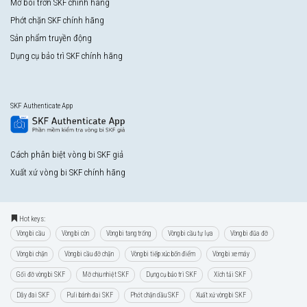
Mỡ bôi trơn SKF chính hãng
Phớt chặn SKF chính hãng
Sản phẩm truyền động
Dụng cụ bảo trì SKF chính hãng
SKF Authenticate App
Cách phân biệt vòng bi SKF giả
Xuất xứ vòng bi SKF chính hãng
Hot keys:
Vòng bi cầu
Vòng bi côn
Vòng bi tang trống
Vòng bi cầu tự lựa
Vòng bi đũa đỡ
Vòng bi chặn
Vòng bi cầu đỡ chặn
Vòng bi tiếp xúc bốn điểm
Vòng bi xe máy
Gối đỡ vòng bi SKF
Mỡ chịu nhiệt SKF
Dụng cụ bảo trì SKF
Xích tải SKF
Dây đai SKF
Puli bánh đai SKF
Phớt chặn dầu SKF
Xuất xứ vòng bi SKF