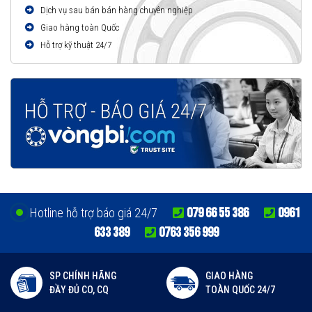
Dịch vụ sau bán bán hàng chuyên nghiệp
Giao hàng toàn Quốc
Hỗ trợ kỹ thuật 24/7
079 66 55 386
0961
Hotline hỗ trợ báo giá 24/7
633 389
0763 356 999
SP CHÍNH HÃNG
GIAO HÀNG
ĐẦY ĐỦ CO, CQ
TOÀN QUỐC 24/7