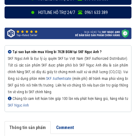
HOTLINE HỖ TRỢ 24/7
0961 633 389
Tại sao bạn nên mua Vòng bi 7028 BGM tại SKF Ngọc Anh ?
SKF Ngọc Anh là Đại lý ủy quyền SKF tại Việt Nam (SKF Authorized Distributor).
Tất cả các sản phẩm SKF được phân phối bởi SKF Ngọc Anh đều là sản phẩm
chính hãng SKF, có đầy đủ giấy tờ chứng minh xuất xứ và chất lượng (CO,CQ). Vui
lòng sử dụng phần mềm
SKF Authenticate
(miễn phí) để tránh mua phải vòng bi
SKF giả trôi nổi trên thị trường. Liên hệ với chúng tôi nếu bạn cần trợ giúp thông
tin về vòng bi SKF chính hãng.
Chúng tôi cam kết hoàn tiền gấp 100 lần nếu phát hiện hàng giả, hàng nhái từ
SKF Ngọc Anh
Thông tin sản phẩm
Comment