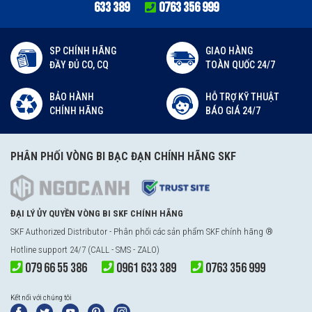
633 389
0763 356 999
SP CHÍNH HÃNG
GIAO HÀNG
ĐẦY ĐỦ CO, CQ
TOÀN QUỐC 24/7
BẢO HÀNH
HỖ TRỢ KỸ THUẬT
CHÍNH HÃNG
BÁO GIÁ 24/7
PHÂN PHỐI VÒNG BI BẠC ĐẠN CHÍNH HÃNG SKF
ĐẠI LÝ ỦY QUYỀN VÒNG BI SKF CHÍNH HÃNG
SKF Authorized Distributor - Phân phối các sản phẩm SKF chính hãng ®
Hotline support 24/7 (CALL - SMS - ZALO)
079 66 55 386
0961 633 389
0763 356 999
Kết nối với chúng tôi