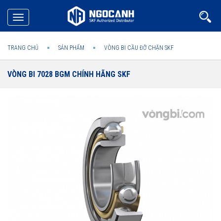
Toggle
navigation
TRANG CHỦ
SẢN PHẨM
VÒNG BI CẦU ĐỠ CHẶN SKF
VÒNG BI 7028 BGM CHÍNH HÃNG SKF