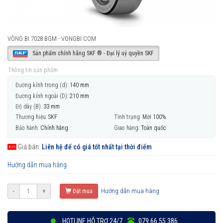
VÒNG BI 7028 BGM - VONGBI.COM
Sản phẩm chính hãng SKF ® - Đại lý uỷ quyền SKF
Thông tin sản phẩm
Đường kính trong (d):
140 mm
Đường kính ngoài (D):
210 mm
Độ dày (B):
33 mm
Thương hiệu:
SKF
Tình trạng:
Mới 100%
Bảo hành:
Chính hãng
Giao hàng:
Toàn quốc
Giá bán:
Liên hệ để có giá tốt nhất tại thời điểm
Hướng dẫn mua hàng
Hướng dẫn mua hàng
-
+
Đặt mua
HOTLINE HỖ TRỢ 24/7
079 66 55 386