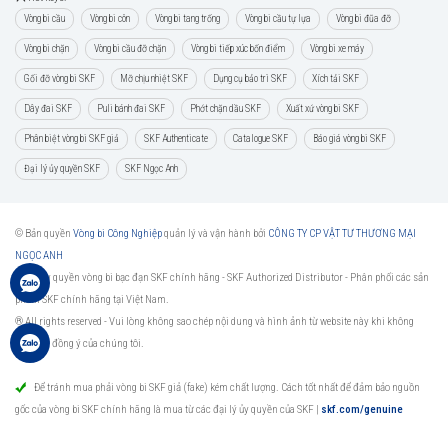
Vòng bi cầu
Vòng bi côn
Vòng bi tang trống
Vòng bi cầu tự lựa
Vòng bi đũa đỡ
Vòng bi chặn
Vòng bi cầu đỡ chặn
Vòng bi tiếp xúc bốn điểm
Vòng bi xe máy
Gối đỡ vòng bi SKF
Mỡ chịu nhiệt SKF
Dụng cụ bảo trì SKF
Xích tải SKF
Dây đai SKF
Puli bánh đai SKF
Phớt chặn dầu SKF
Xuất xứ vòng bi SKF
Phân biệt vòng bi SKF giả
SKF Authenticate
Catalogue SKF
Báo giá vòng bi SKF
Đại lý ủy quyền SKF
SKF Ngọc Anh
© Bản quyền
Vòng bi Công Nghiệp
quản lý và vận hành bởi
CÔNG TY CP VẬT TƯ THƯƠNG MẠI
NGỌC ANH
Đại lý ủy quyền vòng bi bạc đạn SKF chính hãng -
SKF Authorized Distributor
- Phân phối các sản
phẩm SKF chính hãng tại Việt Nam.
® All rights reserved - Vui lòng không sao chép nội dung và hình ảnh từ website này khi không
được sự đồng ý của chúng tôi.
Để tránh mua phải vòng bi SKF giả (fake) kém chất lượng. Cách tốt nhất để đảm bảo nguồn
gốc của vòng bi SKF chính hãng là mua từ các đại lý ủy quyền của SKF
|
skf.com/genuine