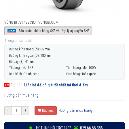
VÒNG BI 7317 BECBJ - VONGBI.COM
Sản phẩm chính hãng SKF ® - Đại lý uỷ quyền SKF
Thông tin sản phẩm
Đường kính trong (d):
85 mm
Đường kính ngoài (D):
180 mm
Độ dày (B):
41 mm
Thương hiệu:
SKF
Tình trạng:
Mới 100%
Bảo hành:
Chính hãng
Giao hàng:
Toàn quốc
Giá bán:
Liên hệ để có giá tốt nhất tại thời điểm
Hướng dẫn mua hàng
Hướng dẫn mua hàng
-
+
Đặt mua
HOTLINE HỖ TRỢ 24/7
079 66 55 386