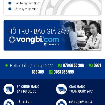
Giao hàng toàn Quốc
Hỗ trợ kỹ thuật 24/7
079 66 55 386
0961
Hotline hỗ trợ báo giá 24/7
633 389
0763 356 999
SP CHÍNH HÃNG
GIAO HÀNG
ĐẦY ĐỦ CO, CQ
TOÀN QUỐC 24/7
BẢO HÀNH
HỖ TRỢ KỸ THUẬT