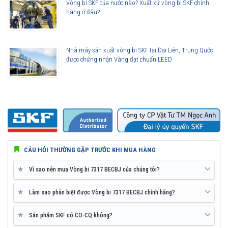
Vòng bi SKF của nước nào? Xuất xứ vòng bi SKF chính
hãng ở đâu?
Nhà máy sản xuất vòng bi SKF tại Đại Liên, Trung Quốc
được chứng nhận Vàng đạt chuẩn LEED
CÂU HỎI THƯỜNG GẶP TRƯỚC KHI MUA HÀNG
★
Vì sao nên mua Vòng bi 7317 BECBJ của chúng tôi?
★
Làm sao phân biệt được Vòng bi 7317 BECBJ chính hãng?
★
Sản phẩm SKF có CO-CQ không?