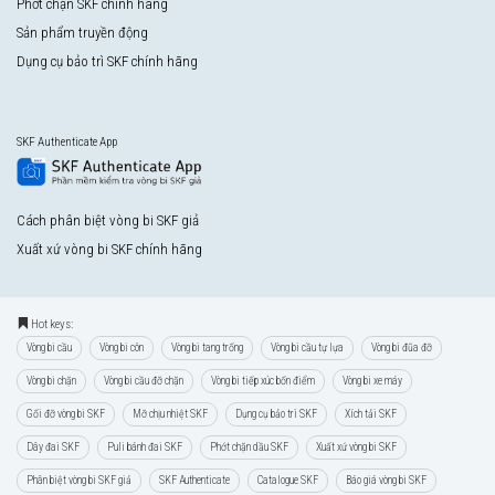
Phớt chặn SKF chính hãng
Sản phẩm truyền động
Dụng cụ bảo trì SKF chính hãng
SKF Authenticate App
Cách phân biệt vòng bi SKF giả
Xuất xứ vòng bi SKF chính hãng
Hot keys:
Vòng bi cầu
Vòng bi côn
Vòng bi tang trống
Vòng bi cầu tự lựa
Vòng bi đũa đỡ
Vòng bi chặn
Vòng bi cầu đỡ chặn
Vòng bi tiếp xúc bốn điểm
Vòng bi xe máy
Gối đỡ vòng bi SKF
Mỡ chịu nhiệt SKF
Dụng cụ bảo trì SKF
Xích tải SKF
Dây đai SKF
Puli bánh đai SKF
Phớt chặn dầu SKF
Xuất xứ vòng bi SKF
Phân biệt vòng bi SKF giả
SKF Authenticate
Catalogue SKF
Báo giá vòng bi SKF