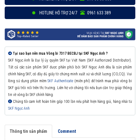
HOTLINE HỖ TRỢ 24/7
0961 633 389
Tại sao bạn nên mua Vòng bi 7317 BECBJ tại SKF Ngọc Anh ?
SKF Ngọc Anh là Đại lý ủy quyền SKF tại Việt Nam (SKF Authorized Distributor).
Tất cả các sản phẩm SKF được phân phối bởi SKF Ngọc Anh đều là sản phẩm
chính hãng SKF, có đầy đủ giấy tờ chứng minh xuất xứ và chất lượng (CO,CQ). Vui
lòng sử dụng phần mềm
SKF Authenticate
(miễn phí) để tránh mua phải vòng bi
SKF giả trôi nổi trên thị trường. Liên hệ với chúng tôi nếu bạn cần trợ giúp thông
tin về vòng bi SKF chính hãng.
Chúng tôi cam kết hoàn tiền gấp 100 lần nếu phát hiện hàng giả, hàng nhái từ
SKF Ngọc Anh
Thông tin sản phẩm
Comment