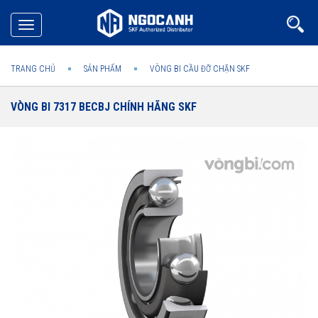
Toggle
navigation
TRANG CHỦ
SẢN PHẨM
VÒNG BI CẦU ĐỠ CHẶN SKF
VÒNG BI 7317 BECBJ CHÍNH HÃNG SKF