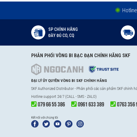
Hotline
SP CHÍNH HÃNG
ĐẦY ĐỦ CO, CQ
PHÂN PHỐI VÒNG BI BẠC ĐẠN CHÍNH HÃNG SKF
ĐẠI LÝ ỦY QUYỀN VÒNG BI SKF CHÍNH HÃNG
SKF Authorized Distributor - Phân phối các sản phẩm SKF chính 
Hotline support 24/7 (CALL - SMS - ZALO)
079 66 55 386
0961 633 389
0763 356 
Kết nối với chúng tôi