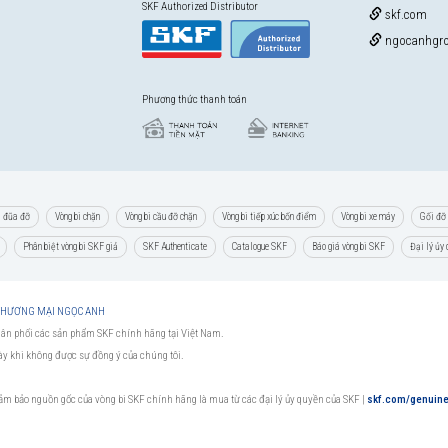
SKF Authorized Distributor
skf.com
ngocanhgro
Phương thức thanh toán
i đũa đỡ
Vòng bi chặn
Vòng bi cầu đỡ chặn
Vòng bi tiếp xúc bốn điểm
Vòng bi xe máy
Gối đỡ 
Phân biệt vòng bi SKF giả
SKF Authenticate
Catalogue SKF
Báo giá vòng bi SKF
Đại lý ủy
 THƯƠNG MẠI NGỌC ANH
hân phối các sản phẩm SKF chính hãng tại Việt Nam.
này khi không được sự đồng ý của chúng tôi.
đảm bảo nguồn gốc của vòng bi SKF chính hãng là mua từ các đại lý ủy quyền của SKF
|
skf.com/genuin