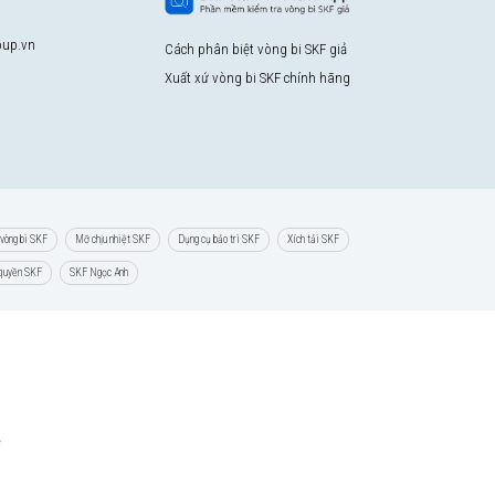
up.vn
Cách phân biệt vòng bi SKF giả
Xuất xứ vòng bi SKF chính hãng
vòng bi SKF
Mỡ chịu nhiệt SKF
Dụng cụ bảo trì SKF
Xích tải SKF
 quyền SKF
SKF Ngọc Anh
e