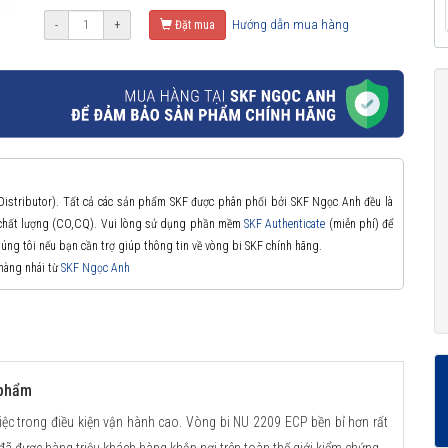
Hướng dẫn mua hàng
-
+
Đặt mua
 Distributor). Tất cả các sản phẩm SKF được phân phối bởi SKF Ngọc Anh đều là
à chất lượng (CO,CQ). Vui lòng sử dụng phần mềm
SKF Authenticate
(miễn phí) để
chúng tôi nếu bạn cần trợ giúp thông tin về vòng bi SKF chính hãng.
 hàng nhái từ
SKF Ngọc Anh
 phẩm
iệc trong điều kiện vận hành cao. Vòng bi NU 2209 ECP bền bỉ hơn rất