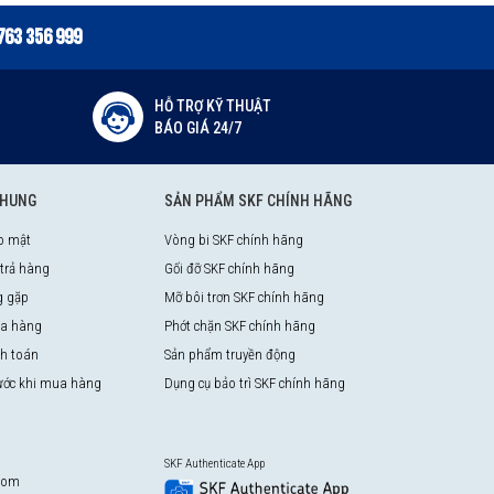
763 356 999
HỖ TRỢ KỸ THUẬT
BÁO GIÁ 24/7
CHUNG
SẢN PHẨM SKF CHÍNH HÃNG
o mật
Vòng bi SKF chính hãng
 trả hàng
Gối đỡ SKF chính hãng
g gặp
Mỡ bôi trơn SKF chính hãng
a hàng
Phớt chặn SKF chính hãng
nh toán
Sản phẩm truyền động
rước khi mua hàng
Dụng cụ bảo trì SKF chính hãng
SKF Authenticate App
com