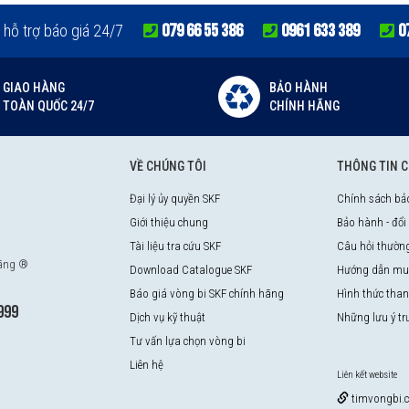
079 66 55 386
0961 633 389
0
 hỗ trợ báo giá 24/7
GIAO HÀNG
BẢO HÀNH
TOÀN QUỐC 24/7
CHÍNH HÃNG
VỀ CHÚNG TÔI
THÔNG TIN 
Đại lý ủy quyền SKF
Chính sách bả
Giới thiệu chung
Bảo hành - đổi
Tài liệu tra cứu SKF
Câu hỏi thườn
hãng ®
Download Catalogue SKF
Hướng dẫn mu
Báo giá vòng bi SKF chính hãng
Hình thức tha
999
Dịch vụ kỹ thuật
Những lưu ý t
Tư vấn lựa chọn vòng bi
Liên hệ
Liên kết website
timvongbi.