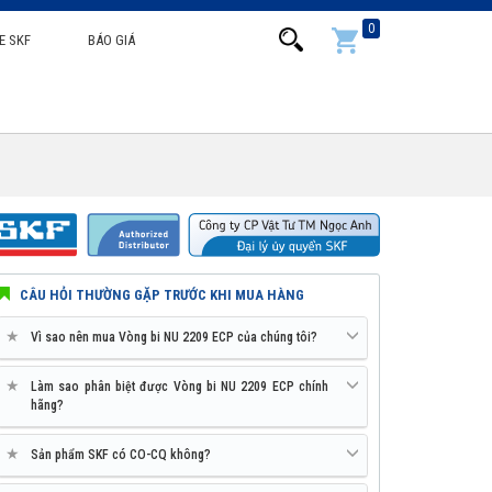
0
E SKF
BÁO GIÁ
CÂU HỎI THƯỜNG GẶP TRƯỚC KHI MUA HÀNG
★
Vì sao nên mua Vòng bi NU 2209 ECP của chúng tôi?
★
Làm sao phân biệt được Vòng bi NU 2209 ECP chính
hãng?
★
Sản phẩm SKF có CO-CQ không?