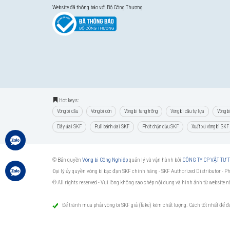
Website đã thông báo với Bộ Công Thương
Hot keys:
Vòng bi cầu
Vòng bi côn
Vòng bi tang trống
Vòng bi cầu tự lựa
Vòng b
Dây đai SKF
Puli bánh đai SKF
Phớt chặn dầu SKF
Xuất xứ vòng bi SKF
© Bản quyền
Vòng bi Công Nghiệp
quản lý và vận hành bởi
CÔNG TY CP VẬT TƯ
Đại lý ủy quyền vòng bi bạc đạn SKF chính hãng -
SKF Authorized Distributor
- P
® All rights reserved - Vui lòng không sao chép nội dung và hình ảnh từ website 
Để tránh mua phải vòng bi SKF giả (fake) kém chất lượng. Cách tốt nhất để 