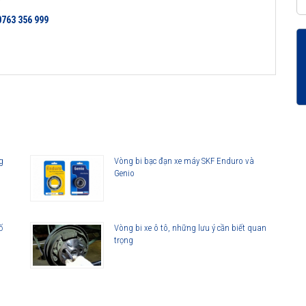
0763 356 999
g
Vòng bi bạc đạn xe máy SKF Enduro và
Genio
ố
Vòng bi xe ô tô, những lưu ý cần biết quan
trọng