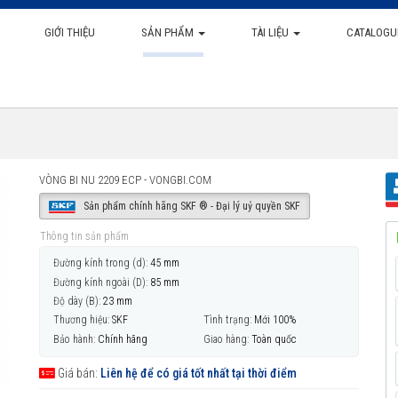
GIỚI THIỆU
SẢN PHẨM
TÀI LIỆU
CATALOGU
VÒNG BI NU 2209 ECP - VONGBI.COM
Sản phẩm chính hãng SKF ® - Đại lý uỷ quyền SKF
Thông tin sản phẩm
Đường kính trong (d):
45 mm
Đường kính ngoài (D):
85 mm
Độ dày (B):
23 mm
Thương hiệu:
SKF
Tình trạng:
Mới 100%
Bảo hành:
Chính hãng
Giao hàng:
Toàn quốc
Giá bán:
Liên hệ để có giá tốt nhất tại thời điểm