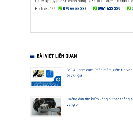
Đại lý ủy quyền SKF chính hãng - SKF Authorized Distributor
Hotline 24/7:
079 66 55 386
0961 633 389
BÀI VIẾT LIÊN QUAN
SKF Authenticate, Phần mềm kiểm tra vòn
bi SKF giả
Hướng dẫn tìm kiếm vòng bi theo thông s
vòng bi