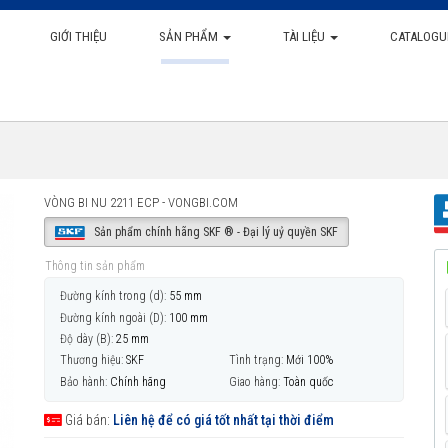
GIỚI THIỆU
SẢN PHẨM
TÀI LIỆU
CATALOGU
VÒNG BI NU 2211 ECP - VONGBI.COM
Sản phẩm chính hãng SKF ® - Đại lý uỷ quyền SKF
Thông tin sản phẩm
Đường kính trong (d):
55 mm
Đường kính ngoài (D):
100 mm
Độ dày (B):
25 mm
Thương hiệu:
SKF
Tình trạng:
Mới 100%
Bảo hành:
Chính hãng
Giao hàng:
Toàn quốc
Giá bán:
Liên hệ để có giá tốt nhất tại thời điểm