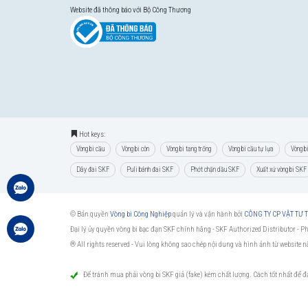
Website đã thông báo với Bộ Công Thương
Hot keys:
Vòng bi cầu
Vòng bi côn
Vòng bi tang trống
Vòng bi cầu tự lựa
Vòng b
Dây đai SKF
Puli bánh đai SKF
Phớt chặn dầu SKF
Xuất xứ vòng bi SKF
© Bản quyền
Vòng bi Công Nghiệp
quản lý và vận hành bởi
CÔNG TY CP VẬT TƯ
Đại lý ủy quyền vòng bi bạc đạn SKF chính hãng -
SKF Authorized Distributor
- P
® All rights reserved - Vui lòng không sao chép nội dung và hình ảnh từ website 
Để tránh mua phải vòng bi SKF giả (fake) kém chất lượng. Cách tốt nhất để 