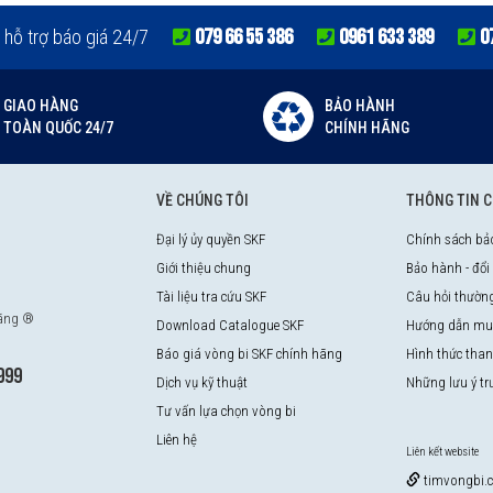
079 66 55 386
0961 633 389
0
 hỗ trợ báo giá 24/7
GIAO HÀNG
BẢO HÀNH
TOÀN QUỐC 24/7
CHÍNH HÃNG
VỀ CHÚNG TÔI
THÔNG TIN 
Đại lý ủy quyền SKF
Chính sách bả
Giới thiệu chung
Bảo hành - đổi
Tài liệu tra cứu SKF
Câu hỏi thườn
hãng ®
Download Catalogue SKF
Hướng dẫn mu
Báo giá vòng bi SKF chính hãng
Hình thức tha
999
Dịch vụ kỹ thuật
Những lưu ý t
Tư vấn lựa chọn vòng bi
Liên hệ
Liên kết website
timvongbi.