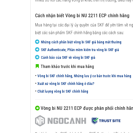
nhiều so với các hãng vòng bi khác trên thị trường, điều này
Cách nhận biết Vòng bi NU 2211 ECP chính hãng
Mua hàng tại các đại lý ủy quyền của SKF để yên tâm về n
biệt các sản phẩm SKF chính hãng bằng các cách sau:
Những cách phân biệt vòng bi SKF giả bằng mắt thường
SKF Authenticate, Phần mềm kiểm tra vòng bi SKF giả
Cảnh báo của SKF về vòng bi SKF giả
Tham khảo trước khi mua hãng
•
Vòng bi SKF chính hãng, Những lưu ý cơ bản trước khi mua hàng
•
Xuất xứ vòng bi SKF chính hãng ở đâu?
•
Chất lượng vòng bi SKF chính hãng
Vòng bi NU 2211 ECP được phân phối chính hã