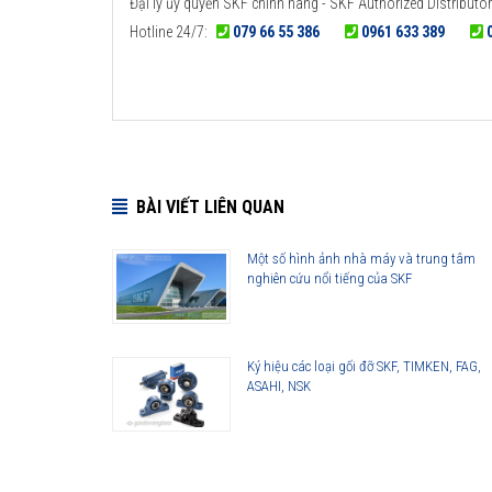
Đại lý ủy quyền SKF chính hãng - SKF Authorized Distributor
Hotline 24/7:
079 66 55 386
0961 633 389
BÀI VIẾT LIÊN QUAN
Một số hình ảnh nhà máy và trung tâm
nghiên cứu nổi tiếng của SKF
Ký hiệu các loại gối đỡ SKF, TIMKEN, FAG,
ASAHI, NSK