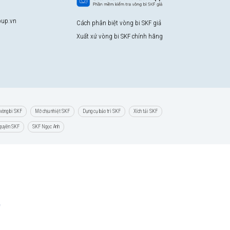
up.vn
Cách phân biệt vòng bi SKF giả
Xuất xứ vòng bi SKF chính hãng
vòng bi SKF
Mỡ chịu nhiệt SKF
Dụng cụ bảo trì SKF
Xích tải SKF
 quyền SKF
SKF Ngọc Anh
e