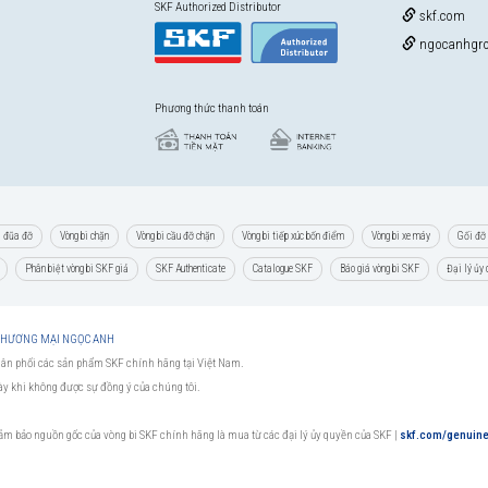
SKF Authorized Distributor
skf.com
ngocanhgro
Phương thức thanh toán
i đũa đỡ
Vòng bi chặn
Vòng bi cầu đỡ chặn
Vòng bi tiếp xúc bốn điểm
Vòng bi xe máy
Gối đỡ 
Phân biệt vòng bi SKF giả
SKF Authenticate
Catalogue SKF
Báo giá vòng bi SKF
Đại lý ủy
 THƯƠNG MẠI NGỌC ANH
hân phối các sản phẩm SKF chính hãng tại Việt Nam.
này khi không được sự đồng ý của chúng tôi.
đảm bảo nguồn gốc của vòng bi SKF chính hãng là mua từ các đại lý ủy quyền của SKF
|
skf.com/genuin