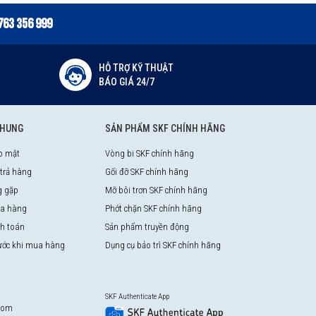
763 356 999
HỖ TRỢ KỸ THUẬT
BÁO GIÁ 24/7
CHUNG
SẢN PHẨM SKF CHÍNH HÃNG
o mật
Vòng bi SKF chính hãng
 trả hàng
Gối đỡ SKF chính hãng
g gặp
Mỡ bôi trơn SKF chính hãng
a hàng
Phớt chặn SKF chính hãng
nh toán
Sản phẩm truyền động
rước khi mua hàng
Dụng cụ bảo trì SKF chính hãng
SKF Authenticate App
com