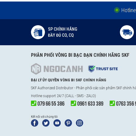
Hotline
SP CHÍNH HÃNG
ĐẦY ĐỦ CO, CQ
PHÂN PHỐI VÒNG BI BẠC ĐẠN CHÍNH HÃNG SKF
ĐẠI LÝ ỦY QUYỀN VÒNG BI SKF CHÍNH HÃNG
SKF Authorized Distributor - Phân phối các sản phẩm SKF chính 
Hotline support 24/7 (CALL - SMS - ZALO)
079 66 55 386
0961 633 389
0763 356 
Kết nối với chúng tôi