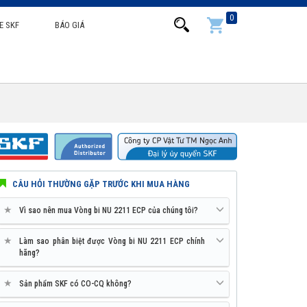
0
E SKF
BÁO GIÁ
CÂU HỎI THƯỜNG GẶP TRƯỚC KHI MUA HÀNG
★
Vì sao nên mua Vòng bi NU 2211 ECP của chúng tôi?
★
Làm sao phân biệt được Vòng bi NU 2211 ECP chính
hãng?
★
Sản phẩm SKF có CO-CQ không?