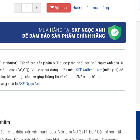
Hướng dẫn mua hàng
-
+
Đặt mua
 Distributor). Tất cả các sản phẩm SKF được phân phối bởi SKF Ngọc Anh đều là
à chất lượng (CO,CQ). Vui lòng sử dụng phần mềm
SKF Authenticate
(miễn phí) để
chúng tôi nếu bạn cần trợ giúp thông tin về vòng bi SKF chính hãng.
 hàng nhái từ
SKF Ngọc Anh
 phẩm
iệc trong điều kiện vận hành cao. Vòng bi NU 2211 ECP bền bỉ hơn rất