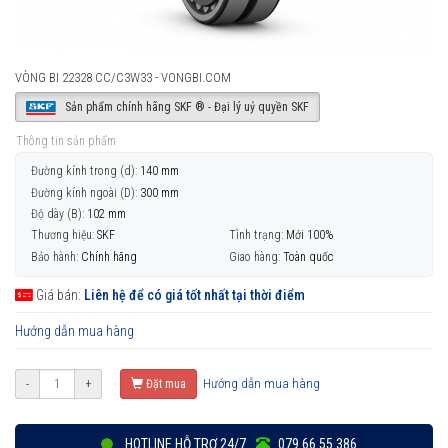
VÒNG BI 22328 CC/C3W33 - VONGBI.COM
Sản phẩm chính hãng SKF ® - Đại lý uỷ quyền SKF
Thông tin sản phẩm
Đường kính trong (d):
140 mm
Đường kính ngoài (D):
300 mm
Độ dày (B):
102 mm
Thương hiệu:
SKF
Tình trạng:
Mới 100%
Bảo hành:
Chính hãng
Giao hàng:
Toàn quốc
Giá bán:
Liên hệ để có giá tốt nhất tại thời điểm
Hướng dẫn mua hàng
Hướng dẫn mua hàng
-
+
Đặt mua
HOTLINE HỖ TRỢ 24/7
079 66 55 386