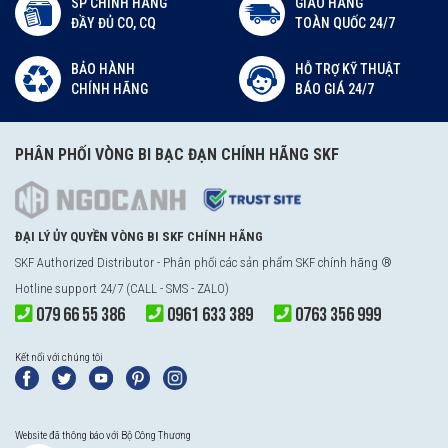
SP CHÍNH HÃNG
GIAO HÀNG
ĐẦY ĐỦ CO, CQ
TOÀN QUỐC 24/7
BẢO HÀNH
HỖ TRỢ KỸ THUẬT
CHÍNH HÃNG
BÁO GIÁ 24/7
PHÂN PHỐI VÒNG BI BẠC ĐẠN CHÍNH HÃNG SKF
ĐẠI LÝ ỦY QUYỀN VÒNG BI SKF CHÍNH HÃNG
SKF Authorized Distributor - Phân phối các sản phẩm SKF chính hãng ®
Hotline support 24/7 (CALL - SMS - ZALO)
079 66 55 386
0961 633 389
0763 356 999
Kết nối với chúng tôi
Website đã thông báo với Bộ Công Thương