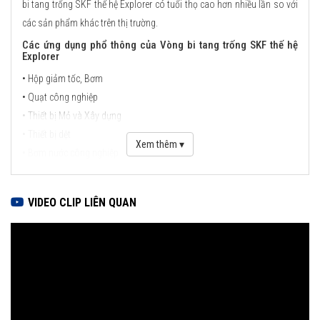
bi tang trống SKF thế hệ Explorer có tuổi thọ cao hơn nhiều lần so với
các sản phẩm khác trên thị trường.
Các ứng dụng phổ thông của Vòng bi tang trống SKF thế hệ
Explorer
• Hộp giảm tốc, Bơm
• Quạt công nghiệp
• Thiết bị Mỏ và Xây dựng
• Thiết bị dệt
Xem thêm ▾
• Bơm nước công nghiệp
• Thiết bị trong công nghiệp hoá dầu
• Thiết bị chế biến giấy và bột giấy
VIDEO CLIP LIÊN QUAN
• Thiết bị hằng hải
• Thiết bị luyện cán thép
• Trục chính turbin gió
• Đường sắt
Theo thiết kế, vòng bi tang trống SKF có khả năng chịu tải trọng
hướng kính và tải trọng dọc trục cực cao trong những ứng dụng có độ