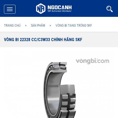
Toggle
navigation
TRANG CHỦ
SẢN PHẨM
VÒNG BI TANG TRỐNG SKF
VÒNG BI 22328 CC/C3W33 CHÍNH HÃNG SKF