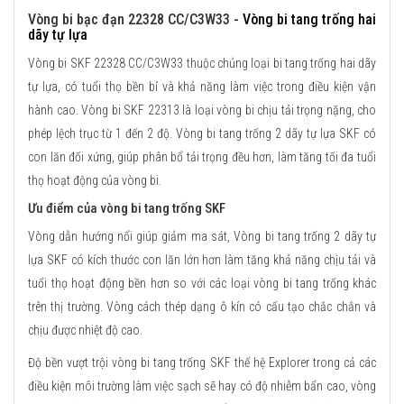
Vòng bi bạc đạn 22328 CC/C3W33 -
Vòng bi tang trống hai
dãy tự lựa
Vòng bi SKF 22328 CC/C3W33 thuộc chủng loại bi tang trống hai dãy
tự lựa, có tuổi thọ bền bỉ và khả năng làm việc trong điều kiện vận
hành cao. Vòng bi SKF 22313 là loại vòng bi chịu tải trọng nặng, cho
phép lệch trục từ 1 đến 2 độ. Vòng bi tang trống 2 dãy tự lựa SKF có
con lăn đối xứng, giúp phân bổ tải trọng đều hơn, làm tăng tối đa tuổi
thọ hoạt động của vòng bi.
Ưu điểm của vòng bi tang trống SKF
Vòng dẫn hướng nổi giúp giảm ma sát, Vòng bi tang trống 2 dãy tự
lựa SKF có kích thước con lăn lớn hơn làm tăng khả năng chịu tải và
tuổi thọ hoạt động bền hơn so với các loại vòng bi tang trống khác
trên thị trường. Vòng cách thép dạng ô kín có cấu tạo chắc chắn và
chịu được nhiệt độ cao.
Độ bền vượt trội vòng bi tang trống SKF thế hệ Explorer trong cả các
điều kiện môi trường làm việc sạch sẽ hay có độ nhiễm bẩn cao, vòng