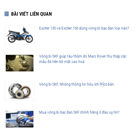
• Khả năng chịu mài mòn và nhiễm bẩn tăng
• Khả năng làm việc ở tốc độ cao tuyệt hảo
BÀI VIẾT LIÊN QUAN
Exciter 135 và Exciter 150 dùng vòng bi bạc đạn loại nào?
Vòng bi 22328 CC/C3W33 được phân phối chính hãng
Vòng bi SKF giúp tàu thăm dò Mars Rover thu thập các
Đại lý ủy quyền SKF chính hãng - SKF Authorized Distributor
mẫu đá trên bề mặt sao hoả
Hotline 24/7:
079 66 55 386
0961 633 389
0763 356
999
Vòng bi SKF, Những thông tin hữu ích cơ bản
Mua vòng bi bạc đạn SKF chính hãng ở đâu uy tín?