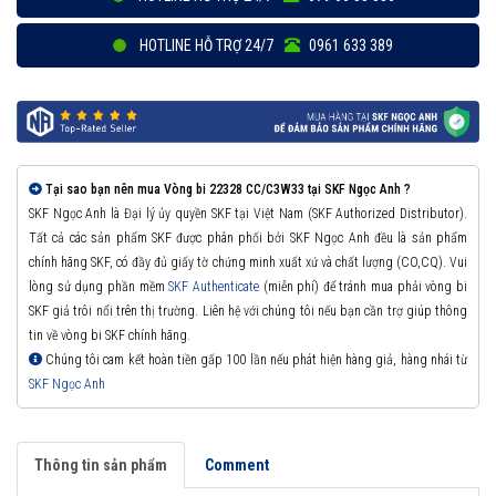
HOTLINE HỖ TRỢ 24/7
0961 633 389
Tại sao bạn nên mua Vòng bi 22328 CC/C3W33 tại SKF Ngọc Anh ?
SKF Ngọc Anh là Đại lý ủy quyền SKF tại Việt Nam (SKF Authorized Distributor).
Tất cả các sản phẩm SKF được phân phối bởi SKF Ngọc Anh đều là sản phẩm
chính hãng SKF, có đầy đủ giấy tờ chứng minh xuất xứ và chất lượng (CO,CQ). Vui
lòng sử dụng phần mềm
SKF Authenticate
(miễn phí) để tránh mua phải vòng bi
SKF giả trôi nổi trên thị trường. Liên hệ với chúng tôi nếu bạn cần trợ giúp thông
tin về vòng bi SKF chính hãng.
Chúng tôi cam kết hoàn tiền gấp 100 lần nếu phát hiện hàng giả, hàng nhái từ
SKF Ngọc Anh
Thông tin sản phẩm
Comment