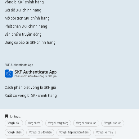
Vòng bi SKF chính hãng
Gối đỡ SKF chính hãng
Mỡ bôi trơn SKF chính hãng
Phớt chặn SKF chính hãng
Sản phẩm truyền động
Dụng cụ bảo trì SKF chính hãng
SKF Authenticate App
Cách phân biệt vòng bi SKF giả
Xuất xứ vòng bi SKF chính hãng
Hot keys:
Vòng bi cầu
Vòng bi côn
Vòng bi tang trống
Vòng bi cầu tự lựa
Vòng bi đũa đỡ
Vòng bi chặn
Vòng bi cầu đỡ chặn
Vòng bi tiếp xúc bốn điểm
Vòng bi xe máy