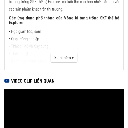
bi tang trống SKF thế hệ Explorer có tuổi thọ cao hơn nhiều lần so với
các sản phẩm khác trên thị trường.
Các ứng dụng phổ thông của Vòng bi tang trống SKF thế hệ
Explorer
• Hộp giảm tốc, Bơm
• Quạt công nghiệp
• Thiết bị Mỏ và Xây dựng
• Thiết bị dệt
Xem thêm ▾
• Bơm nước công nghiệp
• Thiết bị trong công nghiệp hoá dầu
• Thiết bị chế biến giấy và bột giấy
VIDEO CLIP LIÊN QUAN
• Thiết bị hằng hải
• Thiết bị luyện cán thép
• Trục chính turbin gió
• Đường sắt
Theo thiết kế, vòng bi tang trống SKF có khả năng chịu tải trọng
hướng kính và tải trọng dọc trục cực cao trong những ứng dụng có độ