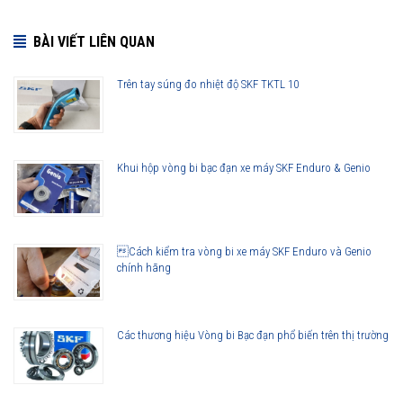
• Khả năng chịu mài mòn và nhiễm bẩn tăng
• Khả năng làm việc ở tốc độ cao tuyệt hảo
BÀI VIẾT LIÊN QUAN
Trên tay súng đo nhiệt độ SKF TKTL 10
Vòng bi 22332 CC/C3W33 được phân phối chính hãng
Khui hộp vòng bi bạc đạn xe máy SKF Enduro & Genio
Đại lý ủy quyền SKF chính hãng - SKF Authorized Distributor
Hotline 24/7:
079 66 55 386
0961 633 389
0763 356
999
Cách kiểm tra vòng bi xe máy SKF Enduro và Genio
chính hãng
Các thương hiệu Vòng bi Bạc đạn phổ biến trên thị trường