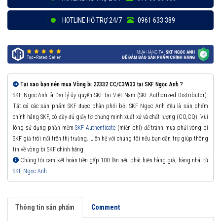
HOTLINE HỖ TRỢ 24/7
0961 633 389
Tại sao bạn nên mua Vòng bi 22332 CC/C3W33 tại SKF Ngọc Anh ?
SKF Ngọc Anh là Đại lý ủy quyền SKF tại Việt Nam (SKF Authorized Distributor).
Tất cả các sản phẩm SKF được phân phối bởi SKF Ngọc Anh đều là sản phẩm
chính hãng SKF, có đầy đủ giấy tờ chứng minh xuất xứ và chất lượng (CO,CQ). Vui
lòng sử dụng phần mềm
SKF Authenticate
(miễn phí) để tránh mua phải vòng bi
SKF giả trôi nổi trên thị trường. Liên hệ với chúng tôi nếu bạn cần trợ giúp thông
tin về vòng bi SKF chính hãng.
Chúng tôi cam kết hoàn tiền gấp 100 lần nếu phát hiện hàng giả, hàng nhái từ
SKF Ngọc Anh
Thông tin sản phẩm
Comment