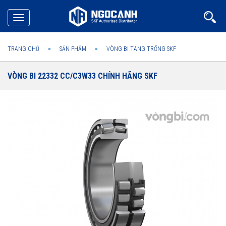
Toggle
navigation
TRANG CHỦ
SẢN PHẨM
VÒNG BI TANG TRỐNG SKF
VÒNG BI 22332 CC/C3W33 CHÍNH HÃNG SKF