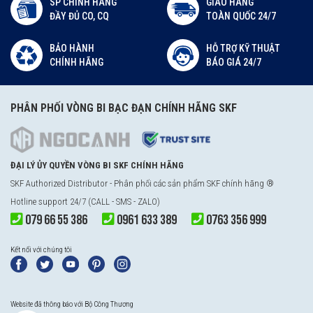
SP CHÍNH HÃNG
GIAO HÀNG
ĐẦY ĐỦ CO, CQ
TOÀN QUỐC 24/7
BẢO HÀNH
HỖ TRỢ KỸ THUẬT
CHÍNH HÃNG
BÁO GIÁ 24/7
PHÂN PHỐI VÒNG BI BẠC ĐẠN CHÍNH HÃNG SKF
ĐẠI LÝ ỦY QUYỀN VÒNG BI SKF CHÍNH HÃNG
SKF Authorized Distributor - Phân phối các sản phẩm SKF chính hãng ®
Hotline support 24/7 (CALL - SMS - ZALO)
079 66 55 386
0961 633 389
0763 356 999
Kết nối với chúng tôi
Website đã thông báo với Bộ Công Thương