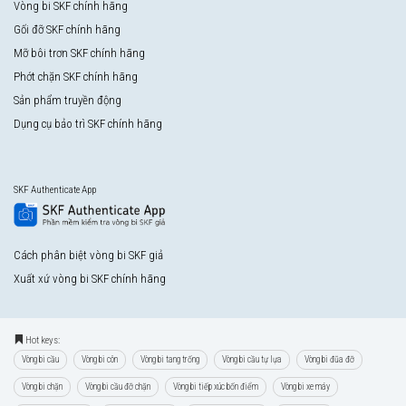
Vòng bi SKF chính hãng
Gối đỡ SKF chính hãng
Mỡ bôi trơn SKF chính hãng
Phớt chặn SKF chính hãng
Sản phẩm truyền động
Dụng cụ bảo trì SKF chính hãng
SKF Authenticate App
Cách phân biệt vòng bi SKF giả
Xuất xứ vòng bi SKF chính hãng
Hot keys:
Vòng bi cầu
Vòng bi côn
Vòng bi tang trống
Vòng bi cầu tự lựa
Vòng bi đũa đỡ
Vòng bi chặn
Vòng bi cầu đỡ chặn
Vòng bi tiếp xúc bốn điểm
Vòng bi xe máy