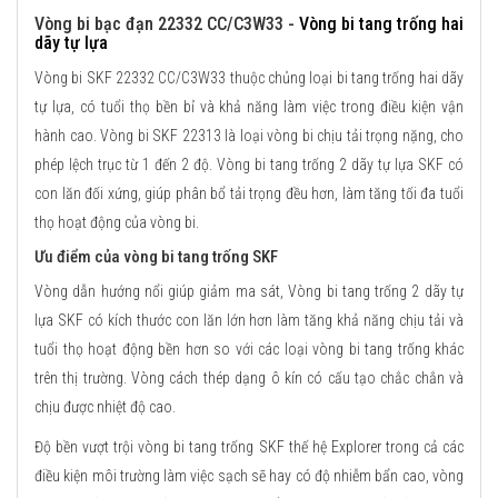
Vòng bi bạc đạn 22332 CC/C3W33 -
Vòng bi tang trống hai
dãy tự lựa
Vòng bi SKF 22332 CC/C3W33 thuộc chủng loại bi tang trống hai dãy
tự lựa, có tuổi thọ bền bỉ và khả năng làm việc trong điều kiện vận
hành cao. Vòng bi SKF 22313 là loại vòng bi chịu tải trọng nặng, cho
phép lệch trục từ 1 đến 2 độ. Vòng bi tang trống 2 dãy tự lựa SKF có
con lăn đối xứng, giúp phân bổ tải trọng đều hơn, làm tăng tối đa tuổi
thọ hoạt động của vòng bi.
Ưu điểm của vòng bi tang trống SKF
Vòng dẫn hướng nổi giúp giảm ma sát, Vòng bi tang trống 2 dãy tự
lựa SKF có kích thước con lăn lớn hơn làm tăng khả năng chịu tải và
tuổi thọ hoạt động bền hơn so với các loại vòng bi tang trống khác
trên thị trường. Vòng cách thép dạng ô kín có cấu tạo chắc chắn và
chịu được nhiệt độ cao.
Độ bền vượt trội vòng bi tang trống SKF thế hệ Explorer trong cả các
điều kiện môi trường làm việc sạch sẽ hay có độ nhiễm bẩn cao, vòng