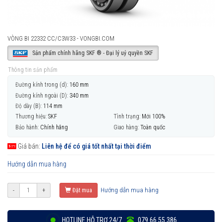
VÒNG BI 22332 CC/C3W33 - VONGBI.COM
Sản phẩm chính hãng SKF ® - Đại lý uỷ quyền SKF
Thông tin sản phẩm
Đường kính trong (d):
160 mm
Đường kính ngoài (D):
340 mm
Độ dày (B):
114 mm
Thương hiệu:
SKF
Tình trạng:
Mới 100%
Bảo hành:
Chính hãng
Giao hàng:
Toàn quốc
Giá bán:
Liên hệ để có giá tốt nhất tại thời điểm
Hướng dẫn mua hàng
Hướng dẫn mua hàng
-
+
Đặt mua
HOTLINE HỖ TRỢ 24/7
079 66 55 386