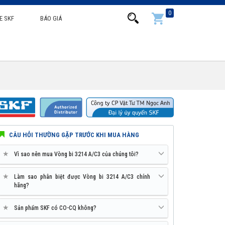
0
E SKF
BÁO GIÁ
CÂU HỎI THƯỜNG GẶP TRƯỚC KHI MUA HÀNG
★
Vì sao nên mua Vòng bi 3214 A/C3 của chúng tôi?
★
Làm sao phân biệt được Vòng bi 3214 A/C3 chính
hãng?
★
Sản phẩm SKF có CO-CQ không?