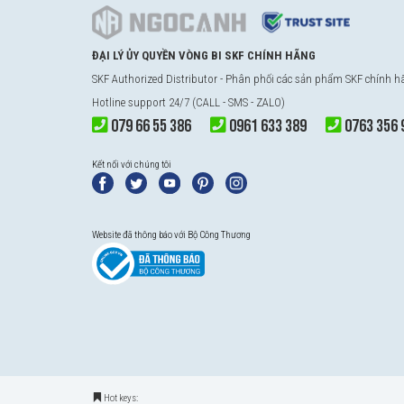
ĐẠI LÝ ỦY QUYỀN VÒNG BI SKF CHÍNH HÃNG
SKF Authorized Distributor - Phân phối các sản phẩm SKF chính 
Hotline support 24/7 (CALL - SMS - ZALO)
079 66 55 386
0961 633 389
0763 356 
Kết nối với chúng tôi
Website đã thông báo với Bộ Công Thương
Hot keys: