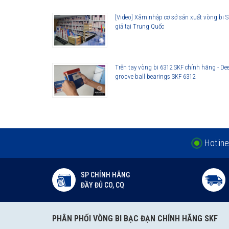
[Video] Xâm nhập cơ sở sản xuất vòng bi 
giả tại Trung Quốc
Trên tay vòng bi 6312 SKF chính hãng - De
groove ball bearings SKF 6312
Hotline
SP CHÍNH HÃNG
ĐẦY ĐỦ CO, CQ
PHÂN PHỐI VÒNG BI BẠC ĐẠN CHÍNH HÃNG SKF