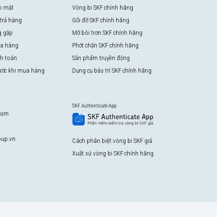
o mật
Vòng bi SKF chính hãng
 trả hàng
Gối đỡ SKF chính hãng
g gặp
Mỡ bôi trơn SKF chính hãng
a hàng
Phớt chặn SKF chính hãng
nh toán
Sản phẩm truyền động
rước khi mua hàng
Dụng cụ bảo trì SKF chính hãng
SKF Authenticate App
com
up.vn
Cách phân biệt vòng bi SKF giả
Xuất xứ vòng bi SKF chính hãng