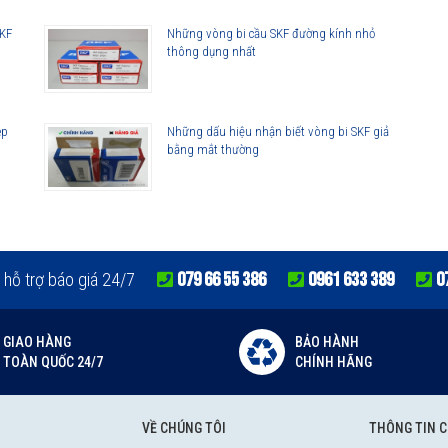
SKF
Những vòng bi cầu SKF đường kính nhỏ
thông dụng nhất
ep
Những dấu hiệu nhận biết vòng bi SKF giả
bằng mắt thường
079 66 55 386
0961 633 389
0
 hỗ trợ báo giá 24/7
GIAO HÀNG
BẢO HÀNH
TOÀN QUỐC 24/7
CHÍNH HÃNG
VỀ CHÚNG TÔI
THÔNG TIN 