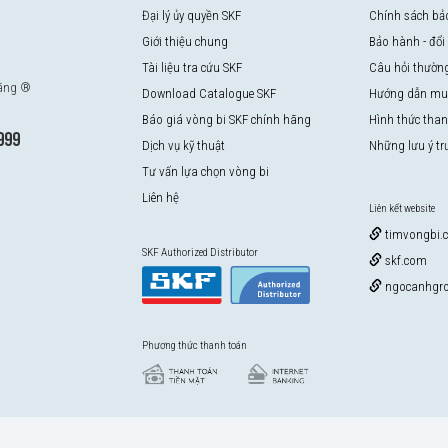
Đại lý ủy quyền SKF
Chính sách bả
Giới thiệu chung
Bảo hành - đổi
Tài liệu tra cứu SKF
Câu hỏi thườn
hãng ®
Download Catalogue SKF
Hướng dẫn mu
Báo giá vòng bi SKF chính hãng
Hình thức tha
999
Dịch vụ kỹ thuật
Những lưu ý t
Tư vấn lựa chọn vòng bi
Liên hệ
Liên kết website
timvongbi.
SKF Authorized Distributor
skf.com
ngocanhgro
Phương thức thanh toán