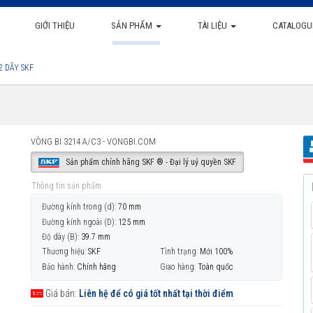
GIỚI THIỆU
SẢN PHẨM
TÀI LIỆU
CATALOGU
2 DÃY SKF
VÒNG BI 3214 A/C3 - VONGBI.COM
Sản phẩm chính hãng SKF ® - Đại lý uỷ quyền SKF
Thông tin sản phẩm
Đường kính trong (d):
70 mm
Đường kính ngoài (D):
125 mm
Độ dày (B):
39.7 mm
Thương hiệu:
SKF
Tình trạng:
Mới 100%
Bảo hành:
Chính hãng
Giao hàng:
Toàn quốc
Giá bán:
Liên hệ để có giá tốt nhất tại thời điểm