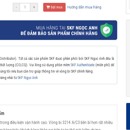
Hướng dẫn mua hàng
-
+
Đặt mua
 Distributor). Tất cả các sản phẩm SKF được phân phối bởi SKF Ngọc Anh đều là
à chất lượng (CO,CQ). Vui lòng sử dụng phần mềm
SKF Authenticate
(miễn phí) để
chúng tôi nếu bạn cần trợ giúp thông tin về vòng bi SKF chính hãng.
 hàng nhái từ
SKF Ngọc Anh
hẩm
 trong điều kiện vận hành cao. Vòng bi 3214 A/C3 bền bỉ hơn rất nhiều