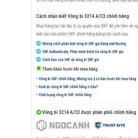
so với các hãng vòng bi khác trên thị trường, điều này đã đư
Cách nhận biết Vòng bi 3214 A/C3 chính hãng
Mua hàng tại các đại lý ủy quyền của SKF để yên tâm về n
biệt các sản phẩm SKF chính hãng bằng các cách sau:
Những cách phân biệt vòng bi SKF giả bằng mắt thường
SKF Authenticate, Phần mềm kiểm tra vòng bi SKF giả
Cảnh báo của SKF về vòng bi SKF giả
Tham khảo trước khi mua hãng
•
Vòng bi SKF chính hãng, Những lưu ý cơ bản trước khi mua hàng
•
Xuất xứ vòng bi SKF chính hãng ở đâu?
•
Chất lượng vòng bi SKF chính hãng
Vòng bi 3214 A/C3 được phân phối chính hãng