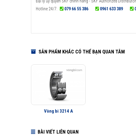
Đại lý ủy quyền SKF chính hãng - SKF Authorized Distributor
Hotline 24/7:
079 66 55 386
0961 633 389
SẢN PHẨM KHÁC CÓ THỂ BẠN QUAN TÂM
Vòng bi 3214 A
BÀI VIẾT LIÊN QUAN