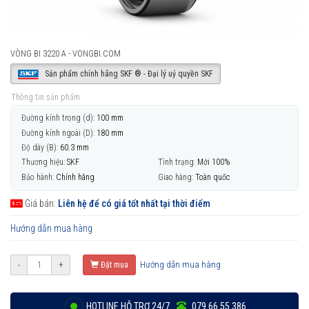
VÒNG BI 3220 A - VONGBI.COM
Sản phẩm chính hãng SKF ® - Đại lý uỷ quyền SKF
Thông tin sản phẩm
Đường kính trong (d):
100 mm
Đường kính ngoài (D):
180 mm
Độ dày (B):
60.3 mm
Thương hiệu:
SKF
Tình trạng:
Mới 100%
Bảo hành:
Chính hãng
Giao hàng:
Toàn quốc
Giá bán:
Liên hệ để có giá tốt nhất tại thời điểm
Hướng dẫn mua hàng
Hướng dẫn mua hàng
-
+
Đặt mua
HOTLINE HỖ TRỢ 24/7
079 66 55 386