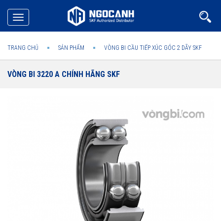
Toggle
navigation
TRANG CHỦ
SẢN PHẨM
VÒNG BI CẦU TIẾP XÚC GÓC 2 DÃY SKF
VÒNG BI 3220 A CHÍNH HÃNG SKF