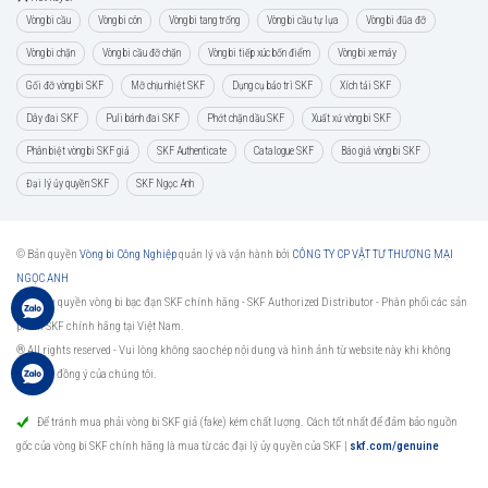
Vòng bi cầu
Vòng bi côn
Vòng bi tang trống
Vòng bi cầu tự lựa
Vòng bi đũa đỡ
Vòng bi chặn
Vòng bi cầu đỡ chặn
Vòng bi tiếp xúc bốn điểm
Vòng bi xe máy
Gối đỡ vòng bi SKF
Mỡ chịu nhiệt SKF
Dụng cụ bảo trì SKF
Xích tải SKF
Dây đai SKF
Puli bánh đai SKF
Phớt chặn dầu SKF
Xuất xứ vòng bi SKF
Phân biệt vòng bi SKF giả
SKF Authenticate
Catalogue SKF
Báo giá vòng bi SKF
Đại lý ủy quyền SKF
SKF Ngọc Anh
© Bản quyền
Vòng bi Công Nghiệp
quản lý và vận hành bởi
CÔNG TY CP VẬT TƯ THƯƠNG MẠI
NGỌC ANH
Đại lý ủy quyền vòng bi bạc đạn SKF chính hãng -
SKF Authorized Distributor
- Phân phối các sản
phẩm SKF chính hãng tại Việt Nam.
® All rights reserved - Vui lòng không sao chép nội dung và hình ảnh từ website này khi không
được sự đồng ý của chúng tôi.
Để tránh mua phải vòng bi SKF giả (fake) kém chất lượng. Cách tốt nhất để đảm bảo nguồn
gốc của vòng bi SKF chính hãng là mua từ các đại lý ủy quyền của SKF
|
skf.com/genuine