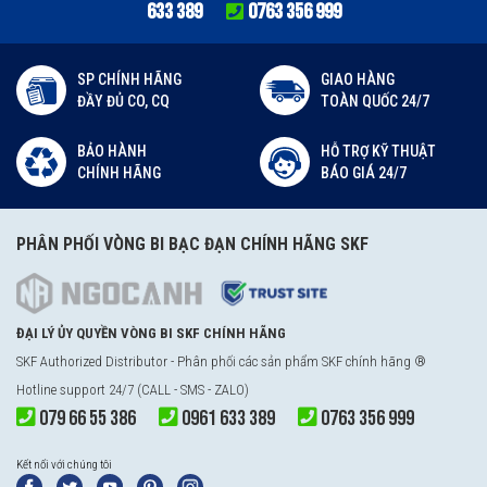
633 389
0763 356 999
SP CHÍNH HÃNG
GIAO HÀNG
ĐẦY ĐỦ CO, CQ
TOÀN QUỐC 24/7
BẢO HÀNH
HỖ TRỢ KỸ THUẬT
CHÍNH HÃNG
BÁO GIÁ 24/7
PHÂN PHỐI VÒNG BI BẠC ĐẠN CHÍNH HÃNG SKF
ĐẠI LÝ ỦY QUYỀN VÒNG BI SKF CHÍNH HÃNG
SKF Authorized Distributor - Phân phối các sản phẩm SKF chính hãng ®
Hotline support 24/7 (CALL - SMS - ZALO)
079 66 55 386
0961 633 389
0763 356 999
Kết nối với chúng tôi