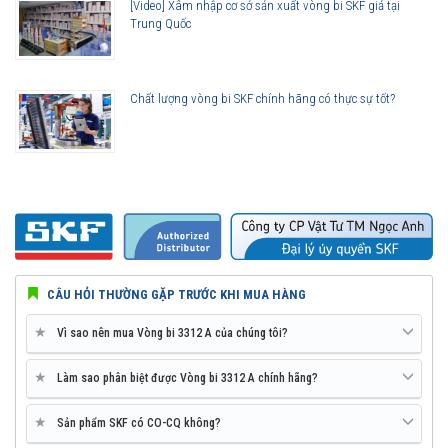
[Video] Xâm nhập cơ sở sản xuất vòng bi SKF giả tại
Trung Quốc
Chất lượng vòng bi SKF chính hãng có thực sự tốt?
CÂU HỎI THƯỜNG GẶP TRƯỚC KHI MUA HÀNG
★
Vì sao nên mua Vòng bi 3312 A của chúng tôi?
★
Làm sao phân biệt được Vòng bi 3312 A chính hãng?
★
Sản phẩm SKF có CO-CQ không?