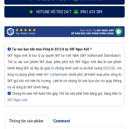
HOTLINE HỖ TRỢ 24/7
0961 633 389
Tại sao bạn nên mua Vòng bi 3312 A tại SKF Ngọc Anh ?
SKF Ngọc Anh là Đại lý ủy quyền SKF tại Việt Nam (SKF Authorized Distributor).
Tất cả các sản phẩm SKF được phân phối bởi SKF Ngọc Anh đều là sản phẩm
chính hãng SKF, có đầy đủ giấy tờ chứng minh xuất xứ và chất lượng (CO,CQ). Vui
lòng sử dụng phần mềm
SKF Authenticate
(miễn phí) để tránh mua phải vòng bi
SKF giả trôi nổi trên thị trường. Liên hệ với chúng tôi nếu bạn cần trợ giúp thông
tin về vòng bi SKF chính hãng.
Chúng tôi cam kết hoàn tiền gấp 100 lần nếu phát hiện hàng giả, hàng nhái từ
SKF Ngọc Anh
Thông tin sản phẩm
Comment