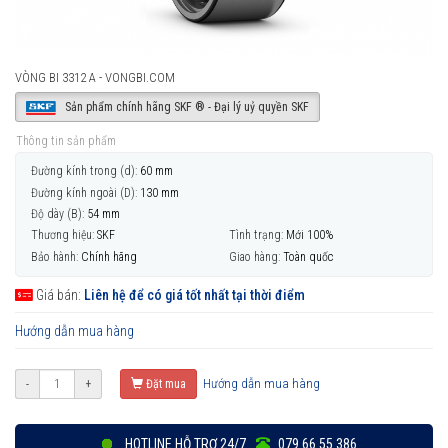
VÒNG BI 3312 A - VONGBI.COM
Sản phẩm chính hãng SKF ® - Đại lý uỷ quyền SKF
Thông tin sản phẩm
Đường kính trong (d):
60 mm
Đường kính ngoài (D):
130 mm
Độ dày (B):
54 mm
Thương hiệu:
SKF
Tình trạng:
Mới 100%
Bảo hành:
Chính hãng
Giao hàng:
Toàn quốc
Giá bán:
Liên hệ để có giá tốt nhất tại thời điểm
Hướng dẫn mua hàng
Hướng dẫn mua hàng
-
+
Đặt mua
HOTLINE HỖ TRỢ 24/7
079 66 55 386