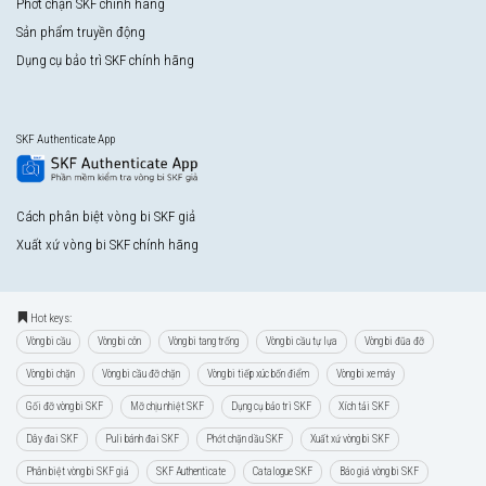
Phớt chặn SKF chính hãng
Sản phẩm truyền động
Dụng cụ bảo trì SKF chính hãng
SKF Authenticate App
Cách phân biệt vòng bi SKF giả
Xuất xứ vòng bi SKF chính hãng
Hot keys:
Vòng bi cầu
Vòng bi côn
Vòng bi tang trống
Vòng bi cầu tự lựa
Vòng bi đũa đỡ
Vòng bi chặn
Vòng bi cầu đỡ chặn
Vòng bi tiếp xúc bốn điểm
Vòng bi xe máy
Gối đỡ vòng bi SKF
Mỡ chịu nhiệt SKF
Dụng cụ bảo trì SKF
Xích tải SKF
Dây đai SKF
Puli bánh đai SKF
Phớt chặn dầu SKF
Xuất xứ vòng bi SKF
Phân biệt vòng bi SKF giả
SKF Authenticate
Catalogue SKF
Báo giá vòng bi SKF