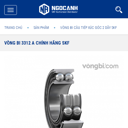
Toggle
navigation
TRANG CHỦ
SẢN PHẨM
VÒNG BI CẦU TIẾP XÚC GÓC 2 DÃY SKF
VÒNG BI 3312 A CHÍNH HÃNG SKF