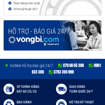
Giao hàng toàn Quốc
Hỗ trợ kỹ thuật 24/7
079 66 55 386
0961
Hotline hỗ trợ báo giá 24/7
633 389
0763 356 999
SP CHÍNH HÃNG
GIAO HÀNG
ĐẦY ĐỦ CO, CQ
TOÀN QUỐC 24/7
BẢO HÀNH
HỖ TRỢ KỸ THUẬT