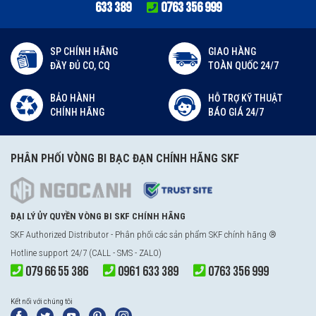
633 389
0763 356 999
SP CHÍNH HÃNG
GIAO HÀNG
ĐẦY ĐỦ CO, CQ
TOÀN QUỐC 24/7
BẢO HÀNH
HỖ TRỢ KỸ THUẬT
CHÍNH HÃNG
BÁO GIÁ 24/7
PHÂN PHỐI VÒNG BI BẠC ĐẠN CHÍNH HÃNG SKF
ĐẠI LÝ ỦY QUYỀN VÒNG BI SKF CHÍNH HÃNG
SKF Authorized Distributor - Phân phối các sản phẩm SKF chính hãng ®
Hotline support 24/7 (CALL - SMS - ZALO)
079 66 55 386
0961 633 389
0763 356 999
Kết nối với chúng tôi