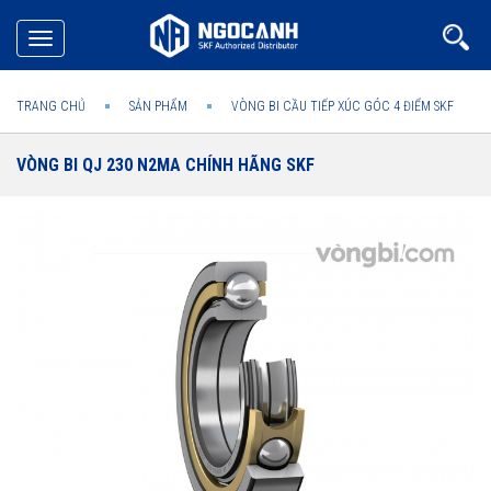
Toggle
navigation
TRANG CHỦ
SẢN PHẨM
VÒNG BI CẦU TIẾP XÚC GÓC 4 ĐIỂM SKF
VÒNG BI QJ 230 N2MA CHÍNH HÃNG SKF