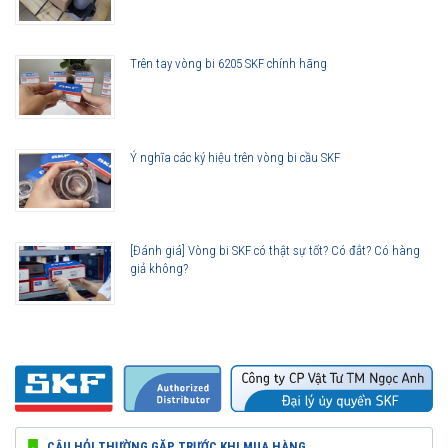
Trên tay vòng bi 6205 SKF chính hãng
Ý nghĩa các ký hiệu trên vòng bi cầu SKF
[Đánh giá] Vòng bi SKF có thật sự tốt? Có đắt? Có hàng
giả không?
CÂU HỎI THƯỜNG GẶP TRƯỚC KHI MUA HÀNG