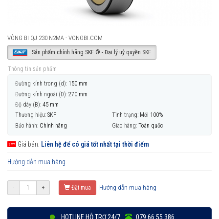
VÒNG BI QJ 230 N2MA - VONGBI.COM
Sản phẩm chính hãng SKF ® - Đại lý uỷ quyền SKF
Thông tin sản phẩm
Đường kính trong (d):
150 mm
Đường kính ngoài (D):
270 mm
Độ dày (B):
45 mm
Thương hiệu:
SKF
Tình trạng:
Mới 100%
Bảo hành:
Chính hãng
Giao hàng:
Toàn quốc
Giá bán:
Liên hệ để có giá tốt nhất tại thời điểm
Hướng dẫn mua hàng
Hướng dẫn mua hàng
-
+
Đặt mua
HOTLINE HỖ TRỢ 24/7
079 66 55 386