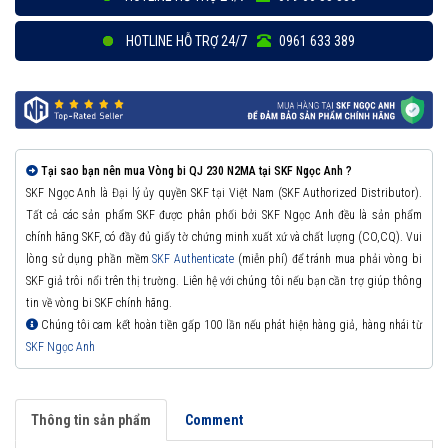
HOTLINE HỖ TRỢ 24/7
0961 633 389
Tại sao bạn nên mua Vòng bi QJ 230 N2MA tại SKF Ngọc Anh ?
SKF Ngọc Anh là Đại lý ủy quyền SKF tại Việt Nam (SKF Authorized Distributor).
Tất cả các sản phẩm SKF được phân phối bởi SKF Ngọc Anh đều là sản phẩm
chính hãng SKF, có đầy đủ giấy tờ chứng minh xuất xứ và chất lượng (CO,CQ). Vui
lòng sử dụng phần mềm
SKF Authenticate
(miễn phí) để tránh mua phải vòng bi
SKF giả trôi nổi trên thị trường. Liên hệ với chúng tôi nếu bạn cần trợ giúp thông
tin về vòng bi SKF chính hãng.
Chúng tôi cam kết hoàn tiền gấp 100 lần nếu phát hiện hàng giả, hàng nhái từ
SKF Ngọc Anh
Thông tin sản phẩm
Comment