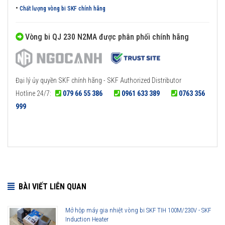
•
Chất lượng vòng bi SKF chính hãng
Vòng bi QJ 230 N2MA được phân phối chính hãng
Đại lý ủy quyền SKF chính hãng - SKF Authorized Distributor
Hotline 24/7:
079 66 55 386
0961 633 389
0763 356
999
BÀI VIẾT LIÊN QUAN
Mở hộp máy gia nhiệt vòng bi SKF TIH 100M/230V - SKF
Induction Heater