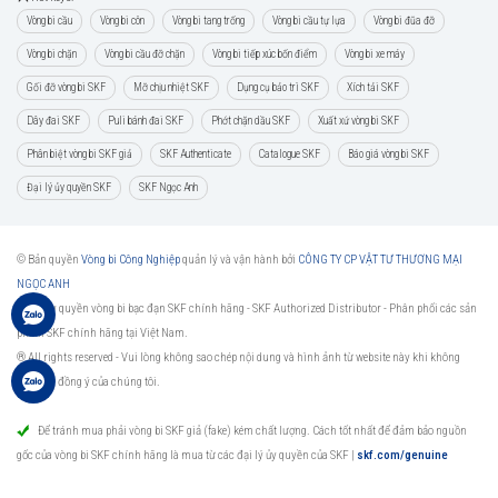
Vòng bi cầu
Vòng bi côn
Vòng bi tang trống
Vòng bi cầu tự lựa
Vòng bi đũa đỡ
Vòng bi chặn
Vòng bi cầu đỡ chặn
Vòng bi tiếp xúc bốn điểm
Vòng bi xe máy
Gối đỡ vòng bi SKF
Mỡ chịu nhiệt SKF
Dụng cụ bảo trì SKF
Xích tải SKF
Dây đai SKF
Puli bánh đai SKF
Phớt chặn dầu SKF
Xuất xứ vòng bi SKF
Phân biệt vòng bi SKF giả
SKF Authenticate
Catalogue SKF
Báo giá vòng bi SKF
Đại lý ủy quyền SKF
SKF Ngọc Anh
© Bản quyền
Vòng bi Công Nghiệp
quản lý và vận hành bởi
CÔNG TY CP VẬT TƯ THƯƠNG MẠI
NGỌC ANH
Đại lý ủy quyền vòng bi bạc đạn SKF chính hãng -
SKF Authorized Distributor
- Phân phối các sản
phẩm SKF chính hãng tại Việt Nam.
® All rights reserved - Vui lòng không sao chép nội dung và hình ảnh từ website này khi không
được sự đồng ý của chúng tôi.
Để tránh mua phải vòng bi SKF giả (fake) kém chất lượng. Cách tốt nhất để đảm bảo nguồn
gốc của vòng bi SKF chính hãng là mua từ các đại lý ủy quyền của SKF
|
skf.com/genuine