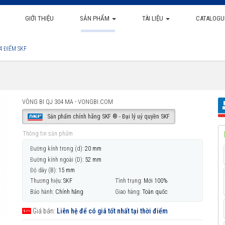
GIỚI THIỆU
SẢN PHẨM
TÀI LIỆU
CATALOGU
4 ĐIỂM SKF
VÒNG BI QJ 304 MA - VONGBI.COM
Sản phẩm chính hãng SKF ® - Đại lý uỷ quyền SKF
Thông tin sản phẩm
Đường kính trong (d):
20 mm
Đường kính ngoài (D):
52 mm
Độ dày (B):
15 mm
Thương hiệu:
SKF
Tình trạng:
Mới 100%
Bảo hành:
Chính hãng
Giao hàng:
Toàn quốc
Giá bán:
Liên hệ để có giá tốt nhất tại thời điểm