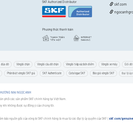
SKF Authorized Distributor
skf.com
ngocanhgro
Phương thức thanh toán
i đũa đỡ
Vòng bi chặn
Vòng bi cầu đỡ chặn
Vòng bi tiếp xúc bốn điểm
Vòng bi xe máy
Gối đỡ 
Phân biệt vòng bi SKF giả
SKF Authenticate
Catalogue SKF
Báo giá vòng bi SKF
Đại lý ủy
 THƯƠNG MẠI NGỌC ANH
hân phối các sản phẩm SKF chính hãng tại Việt Nam.
này khi không được sự đồng ý của chúng tôi.
đảm bảo nguồn gốc của vòng bi SKF chính hãng là mua từ các đại lý ủy quyền của SKF
|
skf.com/genuin