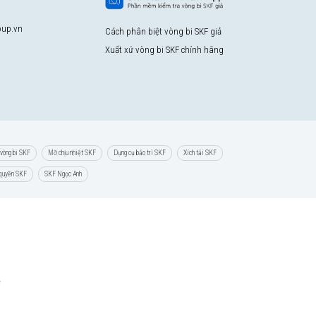
up.vn
Cách phân biệt vòng bi SKF giả
Xuất xứ vòng bi SKF chính hãng
vòng bi SKF
Mỡ chịu nhiệt SKF
Dụng cụ bảo trì SKF
Xích tải SKF
 quyền SKF
SKF Ngọc Anh
e