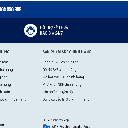
763 356 999
HỖ TRỢ KỸ THUẬT
BÁO GIÁ 24/7
CHUNG
SẢN PHẨM SKF CHÍNH HÃNG
o mật
Vòng bi SKF chính hãng
 trả hàng
Gối đỡ SKF chính hãng
g gặp
Mỡ bôi trơn SKF chính hãng
a hàng
Phớt chặn SKF chính hãng
nh toán
Sản phẩm truyền động
rước khi mua hàng
Dụng cụ bảo trì SKF chính hãng
SKF Authenticate App
com