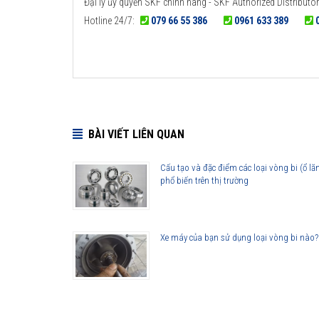
Đại lý ủy quyền SKF chính hãng - SKF Authorized Distributor
Hotline 24/7:
079 66 55 386
0961 633 389
BÀI VIẾT LIÊN QUAN
Cấu tạo và đặc điểm các loại vòng bi (ổ lă
phổ biến trên thị trường
Xe máy của bạn sử dụng loại vòng bi nào?