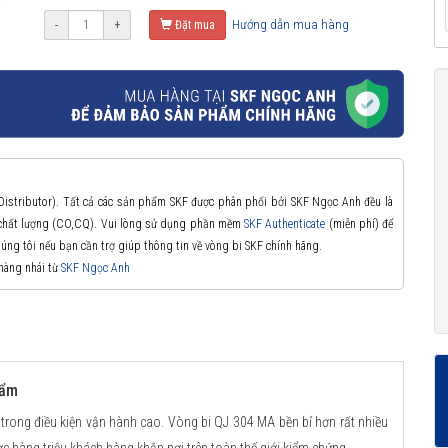
Hướng dẫn mua hàng
-
+
Đặt mua
 Distributor). Tất cả các sản phẩm SKF được phân phối bởi SKF Ngọc Anh đều là
à chất lượng (CO,CQ). Vui lòng sử dụng phần mềm
SKF Authenticate
(miễn phí) để
chúng tôi nếu bạn cần trợ giúp thông tin về vòng bi SKF chính hãng.
 hàng nhái từ
SKF Ngọc Anh
hẩm
 trong điều kiện vận hành cao. Vòng bi QJ 304 MA bền bỉ hơn rất nhiều