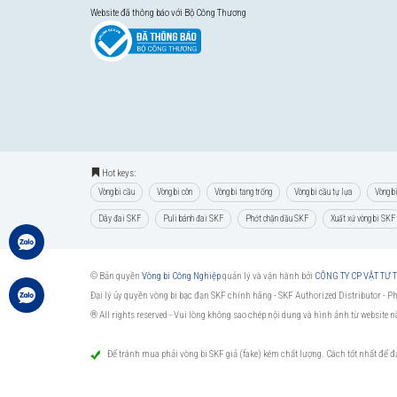
Website đã thông báo với Bộ Công Thương
Hot keys:
Vòng bi cầu
Vòng bi côn
Vòng bi tang trống
Vòng bi cầu tự lựa
Vòng b
Dây đai SKF
Puli bánh đai SKF
Phớt chặn dầu SKF
Xuất xứ vòng bi SKF
© Bản quyền
Vòng bi Công Nghiệp
quản lý và vận hành bởi
CÔNG TY CP VẬT TƯ
Đại lý ủy quyền vòng bi bạc đạn SKF chính hãng -
SKF Authorized Distributor
- P
® All rights reserved - Vui lòng không sao chép nội dung và hình ảnh từ website 
Để tránh mua phải vòng bi SKF giả (fake) kém chất lượng. Cách tốt nhất để 