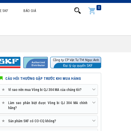
0
E SKF
BÁO GIÁ
CÂU HỎI THƯỜNG GẶP TRƯỚC KHI MUA HÀNG
★
Vì sao nên mua Vòng bi QJ 304 MA của chúng tôi?
★
Làm sao phân biệt được Vòng bi QJ 304 MA chính
hãng?
★
Sản phẩm SKF có CO-CQ không?