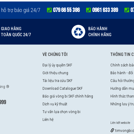
079 66 55 386
0961 633 389
0
 hỗ trợ báo giá 24/7
GIAO HÀNG
BẢO HÀNH
TOÀN QUỐC 24/7
CHÍNH HÃNG
VỀ CHÚNG TÔI
THÔNG TIN 
Đại lý ủy quyền SKF
Chính sách bả
Giới thiệu chung
Bảo hành - đổi
Tài liệu tra cứu SKF
Câu hỏi thườn
hãng ®
Download Catalogue SKF
Hướng dẫn mu
Báo giá vòng bi SKF chính hãng
Hình thức tha
999
Dịch vụ kỹ thuật
Những lưu ý t
Tư vấn lựa chọn vòng bi
Liên hệ
Liên kết website
timvongbi.