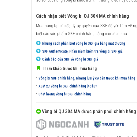
so với các hãng vòng bi khác trên thị trường, điều này đã đư
Cách nhận biết Vòng bi QJ 304 MA chính hãng
Mua hàng tại các đại lý ủy quyền của SKF để yên tâm về n
biệt các sản phẩm SKF chính hãng bằng các cách sau:
Những cách phân biệt vòng bi SKF giả bằng mắt thường
SKF Authenticate, Phần mềm kiểm tra vòng bi SKF giả
Cảnh báo của SKF về vòng bi SKF giả
Tham khảo trước khi mua hãng
•
Vòng bi SKF chính hãng, Những lưu ý cơ bản trước khi mua hàng
•
Xuất xứ vòng bi SKF chính hãng ở đâu?
•
Chất lượng vòng bi SKF chính hãng
Vòng bi QJ 304 MA được phân phối chính hãng