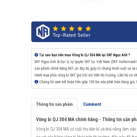
Tại sao bạn nên mua Vòng bi QJ 304 MA tại SKF Ngọc Anh ?
SKF Ngọc Anh là Đại lý ủy quyền SKF tại Việt Nam (SKF Authorized
sản phẩm chính hãng SKF, có đầy đủ giấy tờ chứng minh xuất xứ v
tránh mua phải vòng bi SKF giả trôi nổi trên thị trường. Liên hệ với 
Chúng tôi cam kết hoàn tiền gấp 100 lần nếu phát hiện hàng giả,
Thông tin sản phẩm
Comment
Vòng bi QJ 304 MA chính hãng - Thông tin sản p
Vòng bi QJ 304 MA có tuổi thọ bền bỉ và khả năng làm việc