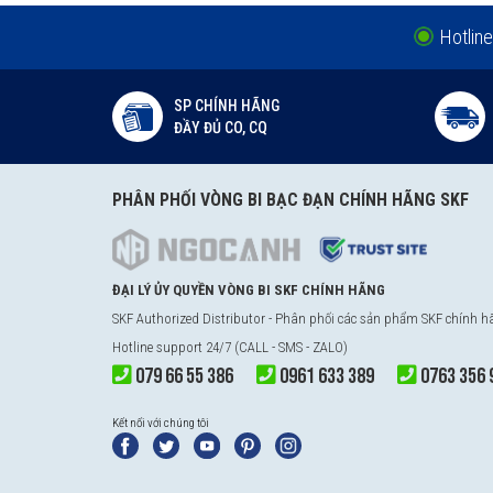
Hotline
SP CHÍNH HÃNG
ĐẦY ĐỦ CO, CQ
PHÂN PHỐI VÒNG BI BẠC ĐẠN CHÍNH HÃNG SKF
ĐẠI LÝ ỦY QUYỀN VÒNG BI SKF CHÍNH HÃNG
SKF Authorized Distributor - Phân phối các sản phẩm SKF chính 
Hotline support 24/7 (CALL - SMS - ZALO)
079 66 55 386
0961 633 389
0763 356 
Kết nối với chúng tôi