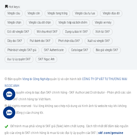
Hot keys:
Vòng bi cầu
Vòng bi côn
Vòng bi tang trống
Vòng bi cầu tự lựa
Vòng bi đũa đỡ
Vòng bi chặn
Vòng bi cầu đỡ chặn
Vòng bi tiếp xúc bốn điểm
Vòng bi xe máy
Gối đỡ vòng bi SKF
Mỡ chịu nhiệt SKF
Dụng cụ bảo trì SKF
Xích tải SKF
Dây đai SKF
Puli bánh đai SKF
Phớt chặn dầu SKF
Xuất xứ vòng bi SKF
Phân biệt vòng bi SKF giả
SKF Authenticate
Catalogue SKF
Báo giá vòng bi SKF
Đại lý ủy quyền SKF
SKF Ngọc Anh
© Bản quyền
Vòng bi Công Nghiệp
quản lý và vận hành bởi
CÔNG TY CP VẬT TƯ THƯƠNG MẠI
NGỌC ANH
Đại lý ủy quyền vòng bi bạc đạn SKF chính hãng -
SKF Authorized Distributor
- Phân phối các sản
phẩm SKF chính hãng tại Việt Nam.
® All rights reserved - Vui lòng không sao chép nội dung và hình ảnh từ website này khi không
được sự đồng ý của chúng tôi.
Để tránh mua phải vòng bi SKF giả (fake) kém chất lượng. Cách tốt nhất để đảm bảo nguồn
gốc của vòng bi SKF chính hãng là mua từ các đại lý ủy quyền của SKF
|
skf.com/genuine