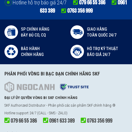
079 66 55 386
0961
Hotline hỗ trợ báo giá 24/7
633 389
0763 356 999
SP CHÍNH HÃNG
GIAO HÀNG
ĐẦY ĐỦ CO, CQ
TOÀN QUỐC 24/7
BẢO HÀNH
HỖ TRỢ KỸ THUẬT
CHÍNH HÃNG
BÁO GIÁ 24/7
PHÂN PHỐI VÒNG BI BẠC ĐẠN CHÍNH HÃNG SKF
ĐẠI LÝ ỦY QUYỀN VÒNG BI SKF CHÍNH HÃNG
SKF Authorized Distributor - Phân phối các sản phẩm SKF chính hãng ®
Hotline support 24/7 (CALL - SMS - ZALO)
079 66 55 386
0961 633 389
0763 356 999